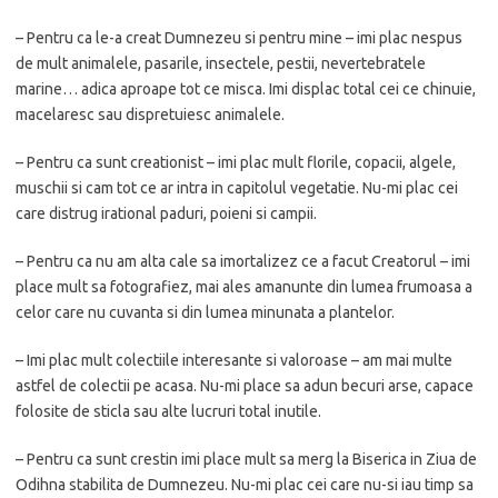
– Pentru ca le-a creat Dumnezeu si pentru mine – imi plac nespus
de mult animalele, pasarile, insectele, pestii, nevertebratele
marine… adica aproape tot ce misca. Imi displac total cei ce chinuie,
macelaresc sau dispretuiesc animalele.
– Pentru ca sunt creationist – imi plac mult florile, copacii, algele,
muschii si cam tot ce ar intra in capitolul vegetatie. Nu-mi plac cei
care distrug irational paduri, poieni si campii.
– Pentru ca nu am alta cale sa imortalizez ce a facut Creatorul – imi
place mult sa fotografiez, mai ales amanunte din lumea frumoasa a
celor care nu cuvanta si din lumea minunata a plantelor.
– Imi plac mult colectiile interesante si valoroase – am mai multe
astfel de colectii pe acasa. Nu-mi place sa adun becuri arse, capace
folosite de sticla sau alte lucruri total inutile.
– Pentru ca sunt crestin imi place mult sa merg la Biserica in Ziua de
Odihna stabilita de Dumnezeu. Nu-mi plac cei care nu-si iau timp sa