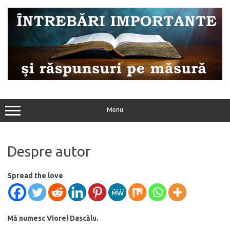
Sari
la
conținut
Menu
Despre autor
Spread the love
Mă numesc Viorel Dascălu.