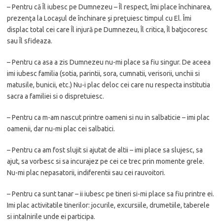
– Pentru că Îl iubesc pe Dumnezeu – Îl respect, îmi place închinarea,
prezenţa la Locaşul de închinare şi preţuiesc timpul cu El. Îmi
displac total cei care Îl injură pe Dumnezeu, Îl critica, Îl batjocoresc
sau Îl sfideaza.
– Pentru ca asa a zis Dumnezeu nu-mi place sa fiu singur. De aceea
imi iubesc familia (sotia, parintii, sora, cumnatii, verisorii, unchii si
matusile, bunicii, etc.) Nu-i plac deloc cei care nu respecta institutia
sacra a familiei si o dispretuiesc.
– Pentru ca m-am nascut printre oameni si nu in salbaticie – imi plac
oamenii, dar nu-mi plac cei salbatici.
– Pentru ca am fost slujit si ajutat de altii – imi place sa slujesc, sa
ajut, sa vorbesc si sa incurajez pe cei ce trec prin momente grele.
Nu-mi plac nepasatorii, indiferentii sau cei rauvoitori.
– Pentru ca sunt tanar – ii iubesc pe tineri si-mi place sa fiu printre ei.
Imi plac activitatile tinerilor: jocurile, excursiile, drumetiile, taberele
si intalnirile unde ei participa.