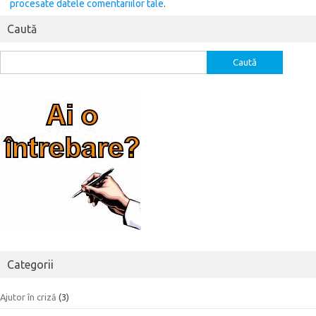
procesate datele comentariilor tale
.
Caută
Caută
după:
Categorii
Ajutor în criză
(3)