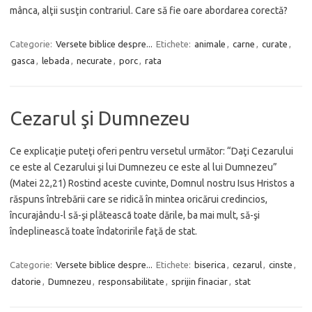
mânca, alţii susţin contrariul. Care să fie oare abordarea corectă?
Categorie:
Versete biblice despre...
Etichete:
animale
,
carne
,
curate
,
gasca
,
lebada
,
necurate
,
porc
,
rata
Cezarul şi Dumnezeu
Ce explicaţie puteţi oferi pentru versetul următor: “Daţi Cezarului
ce este al Cezarului şi lui Dumnezeu ce este al lui Dumnezeu”
(Matei 22,21) Rostind aceste cuvinte, Domnul nostru Isus Hristos a
răspuns întrebării care se ridică în mintea oricărui credincios,
încurajându-l să-şi plăteascã toate dările, ba mai mult, să-şi
îndeplinească toate îndatoririle faţă de stat.
Categorie:
Versete biblice despre...
Etichete:
biserica
,
cezarul
,
cinste
,
datorie
,
Dumnezeu
,
responsabilitate
,
sprijin finaciar
,
stat