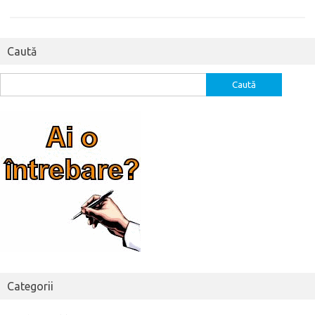
Caută
Caută
după:
Categorii