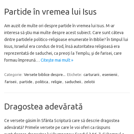
Partide în vremea lui Isus
Am auzit de multe ori despre partide în vremea lui Isus. M-ar
interesa să ştiu mai multe despre acest subiect. Care sunt câteva
dintre partidele politico-religioase enumerate în Biblie? În timpul lui
Iisus, Israelul era condus de Irod, însă autoritatea religioasă era
reprezentată de saduchei, ca preoți la Templu, şi de farisei, care
formau împreună…
Citește mai mult »
Categorie:
Versete biblice despre...
Etichete:
carturarii
,
esenienii
,
fariseii
,
partide
,
politica
,
religie
,
saducheii
,
zelotii
Dragostea adevărată
Ce versete găsim în Sfânta Scriptură care să descrie dragostea
adevărată? Primele versete pe care le voi oferi ca răspuns