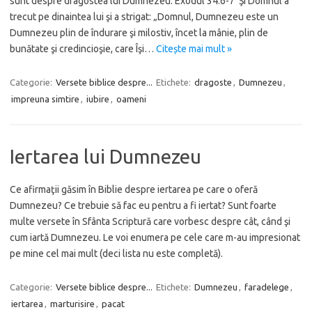
sunt despre dragostea lui Dumnezeu: Exodul 34:6-7 Şi Domnul a
trecut pe dinaintea lui şi a strigat: „Domnul, Dumnezeu este un
Dumnezeu plin de îndurare şi milostiv, încet la mânie, plin de
bunătate şi credincioşie, care Îşi…
Citește mai mult »
Categorie:
Versete biblice despre...
Etichete:
dragoste
,
Dumnezeu
,
impreuna simtire
,
iubire
,
oameni
Iertarea lui Dumnezeu
Ce afirmaţii găsim în Biblie despre iertarea pe care o oferă
Dumnezeu? Ce trebuie să fac eu pentru a fi iertat? Sunt foarte
multe versete în Sfânta Scriptură care vorbesc despre cât, când şi
cum iartă Dumnezeu. Le voi enumera pe cele care m-au impresionat
pe mine cel mai mult (deci lista nu este completă).
Categorie:
Versete biblice despre...
Etichete:
Dumnezeu
,
faradelege
,
iertarea
,
marturisire
,
pacat