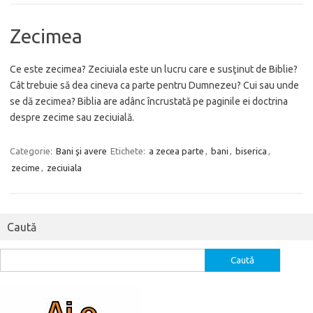
Zecimea
Ce este zecimea? Zeciuiala este un lucru care e susţinut de Biblie?
Cât trebuie să dea cineva ca parte pentru Dumnezeu? Cui sau unde
se dă zecimea? Biblia are adânc încrustată pe paginile ei doctrina
despre zecime sau zeciuială.
Categorie:
Bani şi avere
Etichete:
a zecea parte
,
bani
,
biserica
,
zecime
,
zeciuiala
Caută
Caută
după: