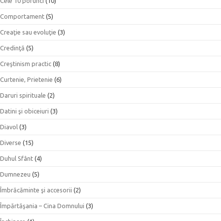
Cele 10 porunci
(10)
Comportament
(5)
Creaţie sau evoluţie
(3)
Credinţă
(5)
Creştinism practic
(8)
Curtenie, Prietenie
(6)
Daruri spirituale
(2)
Datini şi obiceiuri
(3)
Diavol
(3)
Diverse
(15)
Duhul Sfânt
(4)
Dumnezeu
(5)
Îmbrăcăminte şi accesorii
(2)
Împărtăşania – Cina Domnului
(3)