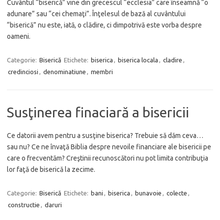
Cuvântul “biserică” vine din grecescul “ecclesia” care înseamnă “o
adunare” sau “cei chemaţi”. Înţelesul de bază al cuvântului
“biserică” nu este, iată, o clădire, ci dimpotrivă este vorba despre
oameni.
Categorie:
Biserică
Etichete:
biserica
,
biserica locala
,
cladire
,
credinciosi
,
denominatiune
,
membri
Susţinerea finaciară a bisericii
Ce datorii avem pentru a susţine biserica? Trebuie să dăm ceva…
sau nu? Ce ne învaţă Biblia despre nevoile financiare ale bisericii pe
care o frecventăm? Creştinii recunoscători nu pot limita contribuţia
lor faţă de biserică la zecime.
Categorie:
Biserică
Etichete:
bani
,
biserica
,
bunavoie
,
colecte
,
constructie
,
daruri