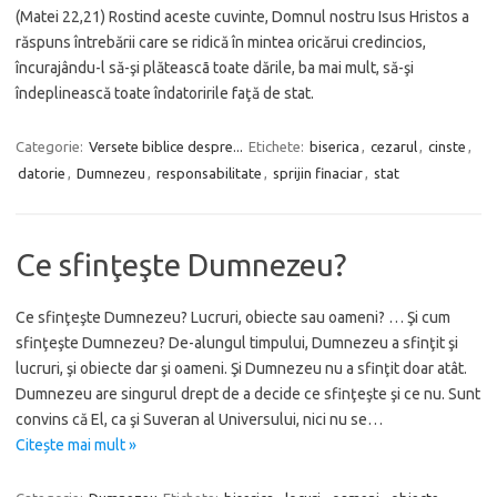
(Matei 22,21) Rostind aceste cuvinte, Domnul nostru Isus Hristos a
răspuns întrebării care se ridică în mintea oricărui credincios,
încurajându-l să-şi plăteascã toate dările, ba mai mult, să-şi
îndeplinească toate îndatoririle faţă de stat.
Categorie:
Versete biblice despre...
Etichete:
biserica
,
cezarul
,
cinste
,
datorie
,
Dumnezeu
,
responsabilitate
,
sprijin finaciar
,
stat
Ce sfinţeşte Dumnezeu?
Ce sfinţeşte Dumnezeu? Lucruri, obiecte sau oameni? … Şi cum
sfinţeşte Dumnezeu? De-alungul timpului, Dumnezeu a sfinţit şi
lucruri, şi obiecte dar şi oameni. Şi Dumnezeu nu a sfinţit doar atât.
Dumnezeu are singurul drept de a decide ce sfinţeşte şi ce nu. Sunt
convins că El, ca şi Suveran al Universului, nici nu se…
Citește mai mult »