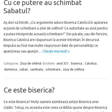
Cu ce putere au schimbat
Sabatul?
Aş dori să întreb: „Ce argumente aduce Biserica Catolică în apărarea
acţiunii de schimbare a zilei de odihnă? Ce autoritate au avut pentru
a putea intreprinde această schimbare?” Din păcate, sau din fericire,
Biserica Catolică are răspunsuri la aceste întrebări. În decursul
timpului au fost mai multe răspunsuri date de personalităţi ce
aparţineau sau aparţin…
Citește mai mult »
Categorie:
Ziua de ohihnă
Etichete:
anul 321
,
biserica
,
Catolica
,
duminica
,
sabat
,
sambata
,
schimbare
,
ziua de odihna
Ce este biserica?
Ce este Biserica? Mulţi oameni asimilează astăzi Biserica unei
clădiri. Totuşi, nu aceasta este ceea ce Biblia spune despre Biserică.