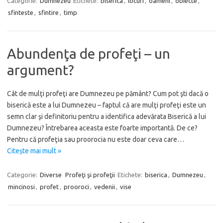
Categorie:
Dumnezeu
Etichete:
biserica
,
locuri
,
oameni
,
obiecte
,
sfinteste
,
sfintire
,
timp
Abundenţa de profeţi – un
argument?
Cât de mulţi profeţi are Dumnezeu pe pământ? Cum pot şti dacă o
biserică este a lui Dumnezeu – faptul că are mulţi profeţi este un
semn clar şi definitoriu pentru a identifica adevărata Biserică a lui
Dumnezeu? Întrebarea aceasta este foarte importantă. De ce?
Pentru că profeţia sau proorocia nu este doar ceva care…
Citește mai mult »
Categorie:
Diverse
Profeţi şi profeţii
Etichete:
biserica
,
Dumnezeu
,
mincinosi
,
profet
,
prooroci
,
vedenii
,
vise