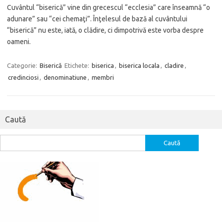
Cuvântul “biserică” vine din grecescul “ecclesia” care înseamnă “o
adunare” sau “cei chemaţi”. Înţelesul de bază al cuvântului
“biserică” nu este, iată, o clădire, ci dimpotrivă este vorba despre
oameni.
Categorie:
Biserică
Etichete:
biserica
,
biserica locala
,
cladire
,
credinciosi
,
denominatiune
,
membri
Caută
Caută
după: