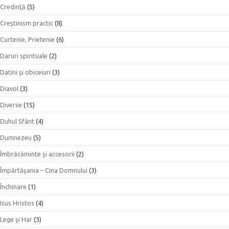
Credinţă
(5)
Creştinism practic
(8)
Curtenie, Prietenie
(6)
Daruri spirituale
(2)
Datini şi obiceiuri
(3)
Diavol
(3)
Diverse
(15)
Duhul Sfânt
(4)
Dumnezeu
(5)
Îmbrăcăminte şi accesorii
(2)
Împărtăşania – Cina Domnului
(3)
Închinare
(1)
Isus Hristos
(4)
Lege şi Har
(3)