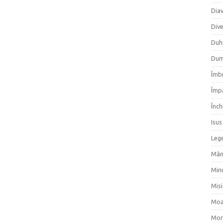
Dia
Div
Duh
Dum
Îmbr
Împ
Înch
Isus
Lege
Mân
Min
Mis
Moa
Mor