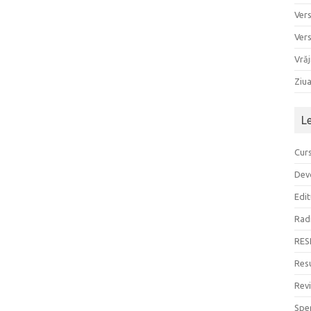
Ver
Ver
Vrăj
Ziu
L
Curs
Devo
Edit
Rad
RES
Resu
Rev
Sper