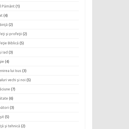
l Pământ
(1)
at
(4)
ăinţă
(2)
eţi şi profeţii
(2)
eţie Biblică
(5)
şi Iad
(3)
gie
(4)
nirea lui Isus
(3)
aluri vechi şi noi
(5)
ăciune
(7)
ătate
(6)
bători
(3)
şit
(5)
nţă şi tehnică
(2)