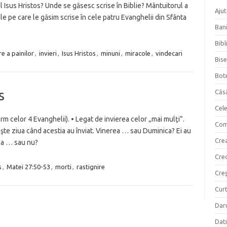
 Isus Hristos? Unde se găsesc scrise în Biblie? Mântuitorul a
Ajut
ile pe care le găsim scrise în cele patru Evanghelii din Sfânta
Bani
Bibl
re a painilor
,
invieri
,
Isus Hristos
,
minuni
,
miracole
,
vindecari
Bise
Bot
s
Căs
Cel
m celor 4 Evanghelii). • Legat de invierea celor „mai mulţi”.
Com
şte ziua când acestia au înviat. Vinerea … sau Duminica? Ei au
Crea
ica … sau nu?
Cre
s
,
Matei 27:50-53
,
morti
,
rastignire
Creş
Curt
Daru
Dati