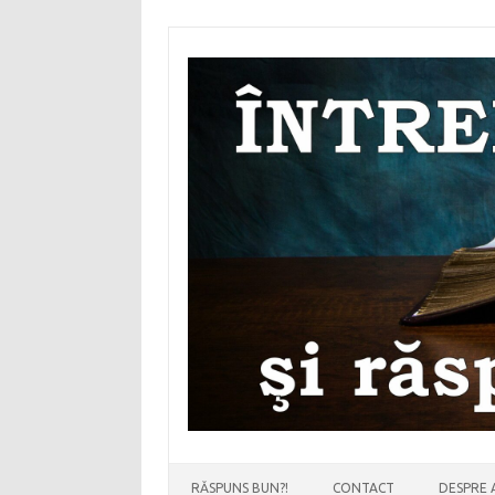
Sari
la
conținut
RĂSPUNS BUN?!
CONTACT
DESPRE