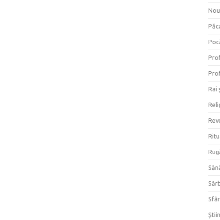
Nou
Păc
Poc
Prof
Prof
Rai 
Reli
Reve
Ritu
Rug
Săn
Săr
Sfâr
Ştii