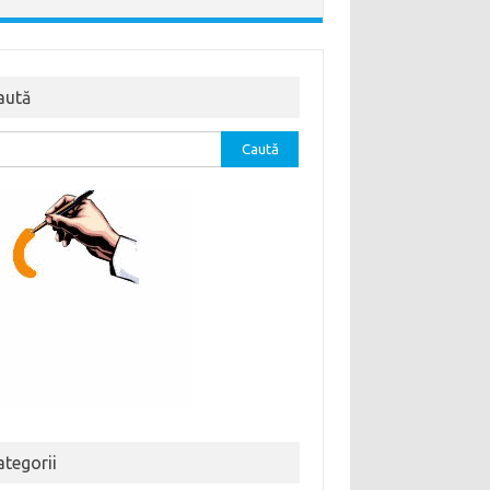
aută
tă
ă:
ategorii