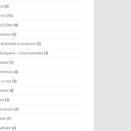
vol
(3)
erse
(15)
ul Sfânt
(4)
nezeu
(5)
ăcăminte şi accesorii
(2)
ărtăşania – Cina Domnului
(3)
inare
(1)
 Hristos
(4)
 şi Har
(3)
tuire
(4)
uni
(3)
ionarism
(2)
rte
(7)
alitate
(2)