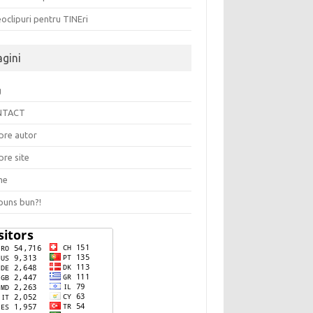
oclipuri pentru TINEri
agini
g
NTACT
pre autor
pre site
me
puns bun?!