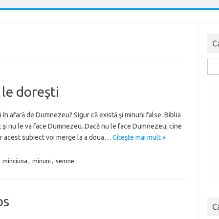
C
Cau
dup
 le doreşti
i în afară de Dumnezeu? Sigur că există şi minuni false. Biblia
t şi nu le va face Dumnezeu. Dacă nu le face Dumnezeu, cine
ar acest subiect voi merge la a doua…
Citește mai mult »
,
minciuna
,
minuni
,
semne
os
C