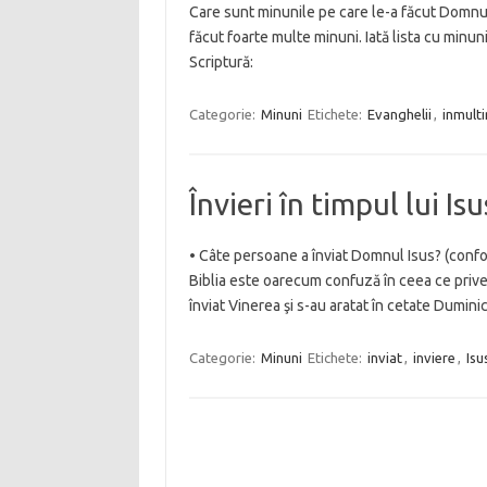
Care sunt minunile pe care le-a făcut Domnul
făcut foarte multe minuni. Iată lista cu minun
Scriptură:
Categorie:
Minuni
Etichete:
Evanghelii
,
inmulti
Învieri în timpul lui Isu
• Câte persoane a înviat Domnul Isus? (confor
Biblia este oarecum confuză în ceea ce prive
înviat Vinerea şi s-au aratat în cetate Dumin
Categorie:
Minuni
Etichete:
inviat
,
inviere
,
Isu