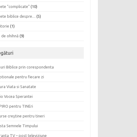
sete "complicate"
(10)
sete biblice despre…
(5)
itorie
(1)
a de ohihnă
(9)
egături
uri Biblice prin corespondenta
tionale pentru fiecare zi
ura Viata si Sanatate
io Vocea Sperantei
PIRO pentru TINEri
rse creştine pentru tineri
ista Semnele Timpului
anta TV – post televiziune