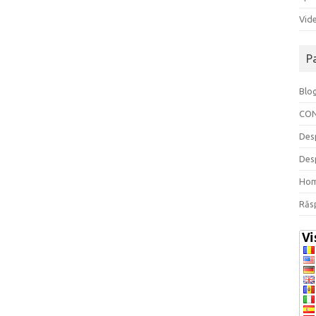
Vide
P
Blo
CO
Des
Des
Ho
Răs