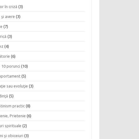
or în criză
(3)
 şi avere
(3)
ie
(7)
rică
(3)
ez
(4)
ătorie
(6)
e 10 porunci
(10)
portament
(5)
ţie sau evoluţie
(3)
dinţă
(5)
tinism practic
(8)
enie, Prietenie
(6)
ri spirituale
(2)
ni şi obiceiuri
(3)