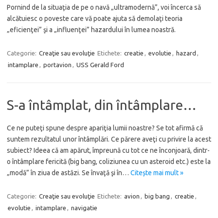
Pornind de la situaţia de pe o navă „ultramodernă”, voi încerca să
alcătuiesc o poveste care vă poate ajuta să demolaţi teoria
„eficienţei” şi a „influenţei” hazardului în lumea noastră.
Categorie:
Creaţie sau evoluţie
Etichete:
creatie
,
evolutie
,
hazard
,
intamplare
,
portavion
,
USS Gerald Ford
S-a întâmplat, din întâmplare…
Ce ne puteţi spune despre apariţia lumii noastre? Se tot afirmă că
suntem rezultatul unor întâmplări. Ce părere aveţi cu privire la acest
subiect? Ideea că am apărut, împreună cu tot ce ne înconjoară, dintr-
o întâmplare fericită (big bang, coliziunea cu un asteroid etc.) este la
„modă” în ziua de astăzi. Se învaţă şi în…
Citește mai mult »
Categorie:
Creaţie sau evoluţie
Etichete:
avion
,
big bang
,
creatie
,
evolutie
,
intamplare
,
navigatie