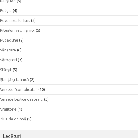
Rai şi Iad
(3)
Religie
(4)
Revenirea lui Isus
(3)
Ritualuri vechi şi noi
(5)
Rugăciune
(7)
Sănătate
(6)
Sărbători
(3)
Sfârşit
(5)
Ştiinţă şi tehnică
(2)
Versete "complicate"
(10)
Versete biblice despre…
(5)
Vrăjitorie
(1)
Ziua de ohihnă
(9)
Legături