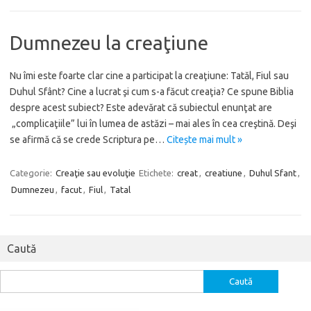
Dumnezeu la creaţiune
Nu îmi este foarte clar cine a participat la creaţiune: Tatăl, Fiul sau
Duhul Sfânt? Cine a lucrat şi cum s-a făcut creaţia? Ce spune Biblia
despre acest subiect? Este adevărat că subiectul enunţat are
„complicaţiile” lui în lumea de astăzi – mai ales în cea creştină. Deşi
se afirmă că se crede Scriptura pe…
Citește mai mult »
Categorie:
Creaţie sau evoluţie
Etichete:
creat
,
creatiune
,
Duhul Sfant
,
Dumnezeu
,
facut
,
Fiul
,
Tatal
Caută
Caută
după: