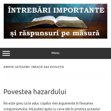
Sari
la
conținut
Menu
ARHIVE CATEGORII:
CREAŢIE SAU EVOLUŢIE
Povestea hazardului
Îmi este greu să le aduc copiilor mei argumente în favoarea
creaționismului. Mă puteți ajuta cu ceva idei în privința aceasta?