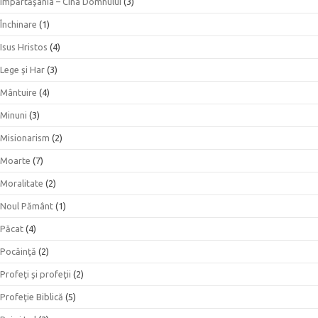
Împărtăşania – Cina Domnului
(3)
Închinare
(1)
Isus Hristos
(4)
Lege şi Har
(3)
Mântuire
(4)
Minuni
(3)
Misionarism
(2)
Moarte
(7)
Moralitate
(2)
Noul Pământ
(1)
Păcat
(4)
Pocăinţă
(2)
Profeţi şi profeţii
(2)
Profeţie Biblică
(5)