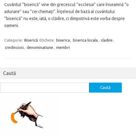
Cuvântul “biserică” vine din grecescul “ecclesia” care înseamnă “o
adunare” sau “cei chemaţi”. Înţelesul de bază al cuvântului
“biserică” nu este, iată, o clădire, ci dimpotrivă este vorba despre
oameni.
Categorie:
Biserică
Etichete:
biserica
,
biserica locala
,
cladire
,
credinciosi
,
denominatiune
,
membri
Caută
Caută
după: