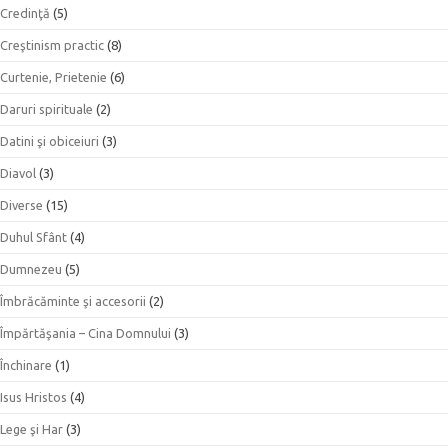
Credinţă
(5)
Creştinism practic
(8)
Curtenie, Prietenie
(6)
Daruri spirituale
(2)
Datini şi obiceiuri
(3)
Diavol
(3)
Diverse
(15)
Duhul Sfânt
(4)
Dumnezeu
(5)
Îmbrăcăminte şi accesorii
(2)
Împărtăşania – Cina Domnului
(3)
Închinare
(1)
Isus Hristos
(4)
Lege şi Har
(3)