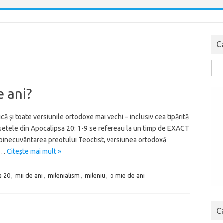
C
Cau
dup
e ani?
ă şi toate versiunile ortodoxe mai vechi – inclusiv cea tipărită
ersetele din Apocalipsa 20: 1-9 se refereau la un timp de EXACT
 binecuvântarea preotului Teoctist, versiunea ortodoxă
nt…
Citește mai mult »
a 20
,
mii de ani
,
milenialism
,
mileniu
,
o mie de ani
C