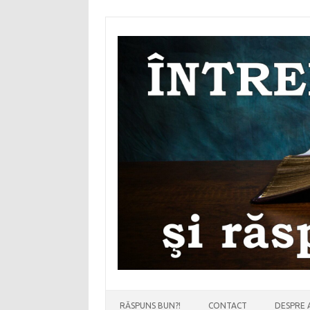
Sari
la
conținut
RĂSPUNS BUN?!
CONTACT
DESPRE