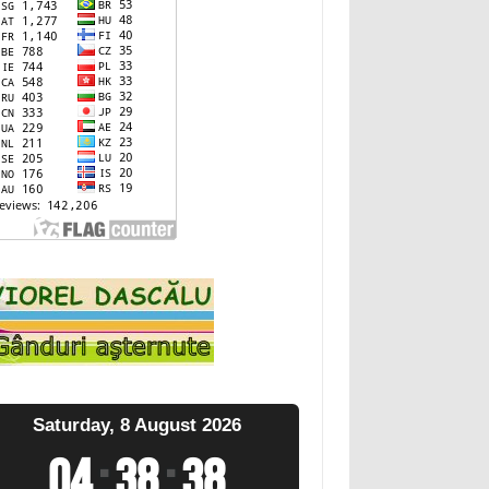
Saturday, 8 August 2026
04
:
38
:
39