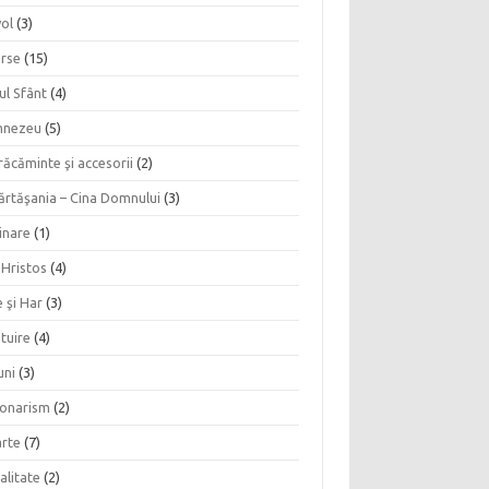
vol
(3)
erse
(15)
ul Sfânt
(4)
nezeu
(5)
ăcăminte şi accesorii
(2)
ărtăşania – Cina Domnului
(3)
inare
(1)
 Hristos
(4)
 şi Har
(3)
tuire
(4)
uni
(3)
ionarism
(2)
rte
(7)
alitate
(2)