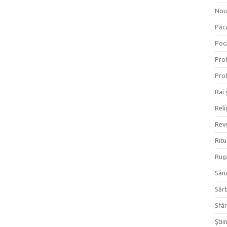
Nou
Păc
Poc
Prof
Prof
Rai 
Reli
Reve
Ritu
Rug
Săn
Săr
Sfâr
Ştii