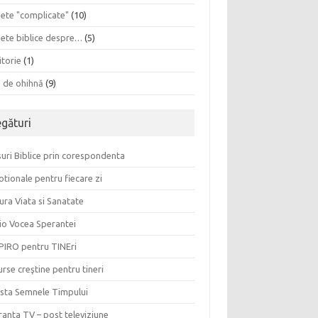
sete "complicate"
(10)
sete biblice despre…
(5)
itorie
(1)
a de ohihnă
(9)
egături
uri Biblice prin corespondenta
tionale pentru fiecare zi
ura Viata si Sanatate
io Vocea Sperantei
PIRO pentru TINEri
rse creştine pentru tineri
ista Semnele Timpului
anta TV – post televiziune