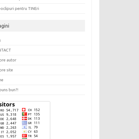
oclipuri pentru TINEri
agini
g
NTACT
pre autor
pre site
me
puns bun?!