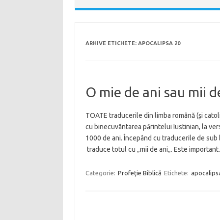
ARHIVE ETICHETE:
APOCALIPSA 20
O mie de ani sau mii d
TOATE traducerile din limba română (şi catolic
cu binecuvântarea părintelui Iustinian, la v
1000 de ani. Începând cu traducerile de sub
traduce totul cu „mii de ani„. Este importa
Categorie:
Profeţie Biblică
Etichete:
apocalips