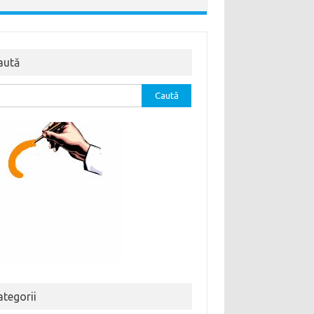
aută
tă
ă:
ategorii