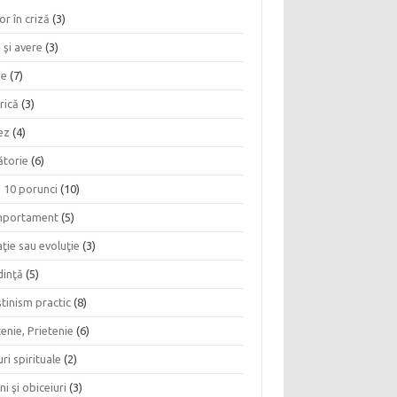
or în criză
(3)
 şi avere
(3)
ie
(7)
rică
(3)
ez
(4)
ătorie
(6)
e 10 porunci
(10)
portament
(5)
ţie sau evoluţie
(3)
dinţă
(5)
tinism practic
(8)
enie, Prietenie
(6)
ri spirituale
(2)
ni şi obiceiuri
(3)