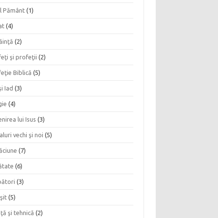
l Pământ
(1)
at
(4)
ăinţă
(2)
eţi şi profeţii
(2)
eţie Biblică
(5)
şi Iad
(3)
gie
(4)
nirea lui Isus
(3)
aluri vechi şi noi
(5)
ăciune
(7)
ătate
(6)
bători
(3)
şit
(5)
nţă şi tehnică
(2)