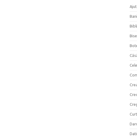
Ajut
Bani
Bibl
Bise
Bot
Căs
Cel
Com
Crea
Cre
Creş
Curt
Daru
Dati