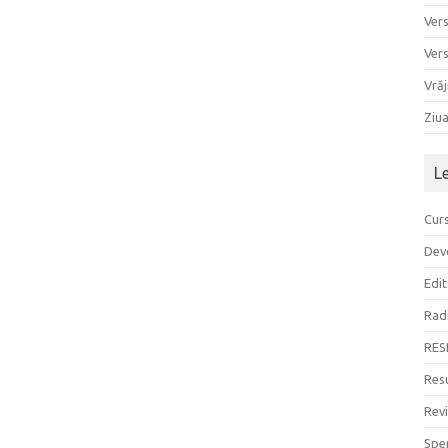
Ver
Ver
Vrăj
Ziu
L
Curs
Devo
Edit
Rad
RES
Resu
Rev
Sper