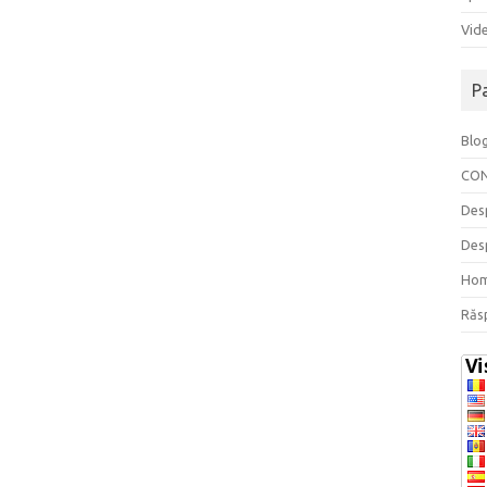
Vide
P
Blo
CO
Des
Des
Ho
Răs