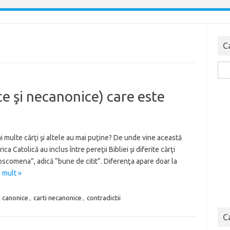
C
Cau
dup
ce şi necanonice) care este
ai multe cărţi şi altele au mai puţine? De unde vine această
ca Catolică au inclus între pereţii Bibliei şi diferite cărţi
scomena”, adică “bune de citit”. Diferenţa apare doar la
 mult »
i canonice
,
carti necanonice
,
contradictii
C