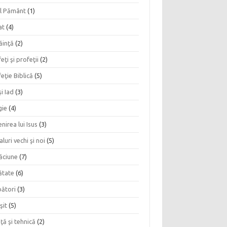
l Pământ
(1)
at
(4)
ăinţă
(2)
eţi şi profeţii
(2)
eţie Biblică
(5)
şi Iad
(3)
gie
(4)
nirea lui Isus
(3)
aluri vechi şi noi
(5)
ăciune
(7)
ătate
(6)
bători
(3)
şit
(5)
nţă şi tehnică
(2)