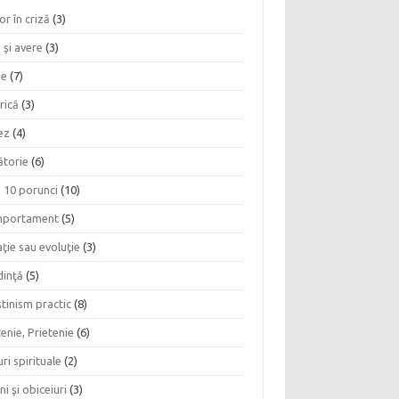
or în criză
(3)
 şi avere
(3)
ie
(7)
rică
(3)
ez
(4)
ătorie
(6)
e 10 porunci
(10)
portament
(5)
ţie sau evoluţie
(3)
dinţă
(5)
tinism practic
(8)
enie, Prietenie
(6)
ri spirituale
(2)
ni şi obiceiuri
(3)