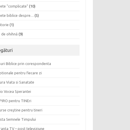
sete "complicate"
(10)
sete biblice despre…
(5)
itorie
(1)
a de ohihnă
(9)
egături
uri Biblice prin corespondenta
tionale pentru fiecare zi
ura Viata si Sanatate
io Vocea Sperantei
PIRO pentru TINEri
rse creştine pentru tineri
ista Semnele Timpului
anta TV – post televiziune