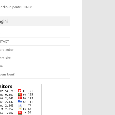
oclipuri pentru TINEri
agini
g
NTACT
pre autor
pre site
me
puns bun?!