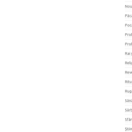
Nou
Păc
Poc
Prof
Prof
Rai 
Reli
Reve
Ritu
Rug
Săn
Săr
Sfâr
Ştii