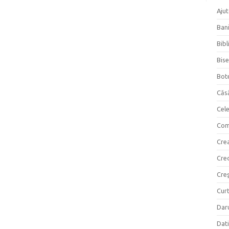
Ajut
Bani
Bibl
Bise
Bot
Căs
Cel
Com
Crea
Cre
Creş
Curt
Daru
Dati