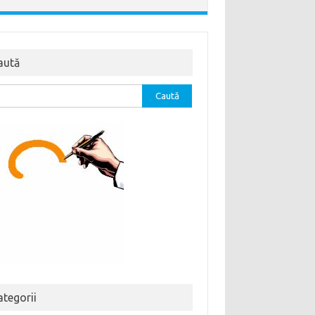
aută
tă
ă:
ategorii