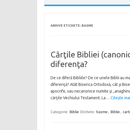
ARHIVE ETICHETE:
BASME
Cărţile Bibliei (canoni
diferenţa?
De ce diferă Bibliile? De ce unele Biblii au m
diferenţă? Atât Biserica Ortodoxă, cât şi Biseri
apocrife, sau necanonice numite şi „anaghino
cărţile Vechiului Testament. La…
Citește mai
Categorie:
Biblie
Etichete:
basme
,
Biblie
,
cart