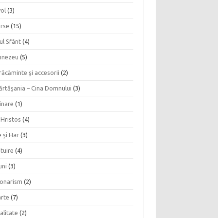
vol
(3)
erse
(15)
ul Sfânt
(4)
nezeu
(5)
ăcăminte şi accesorii
(2)
ărtăşania – Cina Domnului
(3)
inare
(1)
 Hristos
(4)
 şi Har
(3)
tuire
(4)
uni
(3)
ionarism
(2)
rte
(7)
alitate
(2)