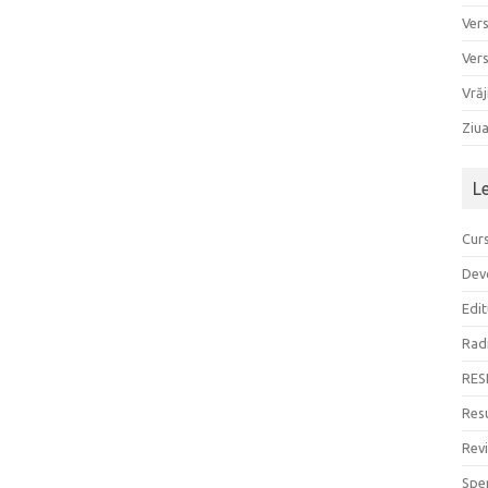
Ver
Ver
Vrăj
Ziu
L
Curs
Devo
Edit
Rad
RES
Resu
Rev
Sper