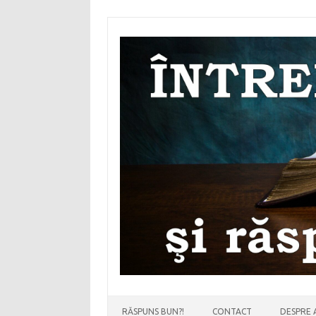
Sari
la
conținut
RĂSPUNS BUN?!
CONTACT
DESPRE