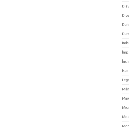
Dia
Div
Duh
Dum
Îmbr
Împ
Înch
Isus
Lege
Mân
Min
Mis
Moa
Mor