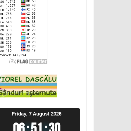
Friday, 7 August 2026
06
:
51
:
31