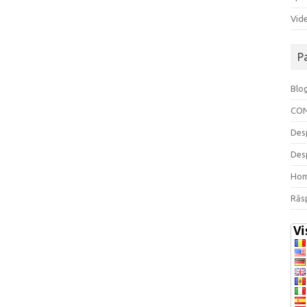
Vide
P
Blo
CO
Des
Des
Ho
Răs