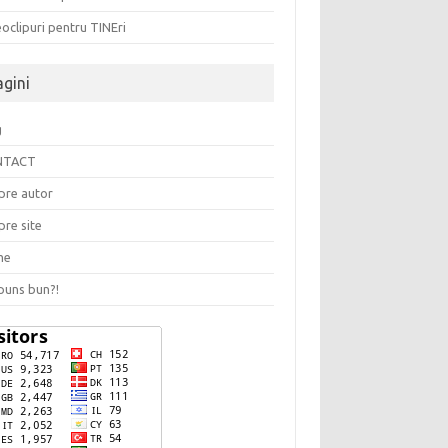
oclipuri pentru TINEri
agini
g
NTACT
pre autor
pre site
me
puns bun?!