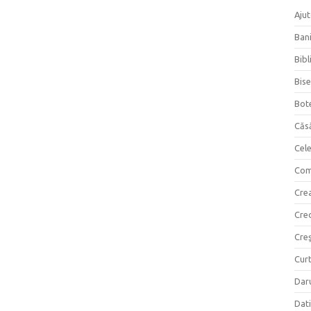
Ajut
Bani
Bibl
Bise
Bot
Căs
Cel
Com
Crea
Cre
Creş
Curt
Daru
Dati