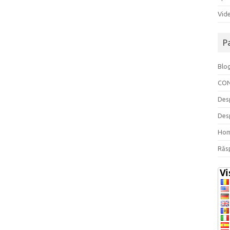
Vide
P
Blo
CO
Des
Des
Ho
Răs