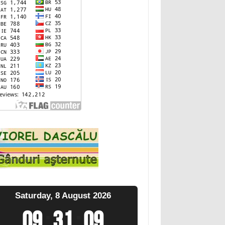
Saturday, 8 August 2026
09
:
31
:
10