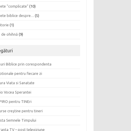
sete "complicate"
(10)
sete biblice despre…
(5)
itorie
(1)
a de ohihnă
(9)
egături
uri Biblice prin corespondenta
tionale pentru fiecare zi
ura Viata si Sanatate
io Vocea Sperantei
PIRO pentru TINEri
rse creştine pentru tineri
ista Semnele Timpului
anta TV – post televiziune