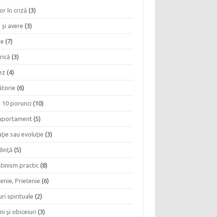
or în criză
(3)
 şi avere
(3)
ie
(7)
rică
(3)
ez
(4)
ătorie
(6)
e 10 porunci
(10)
portament
(5)
ţie sau evoluţie
(3)
dinţă
(5)
tinism practic
(8)
enie, Prietenie
(6)
ri spirituale
(2)
ni şi obiceiuri
(3)