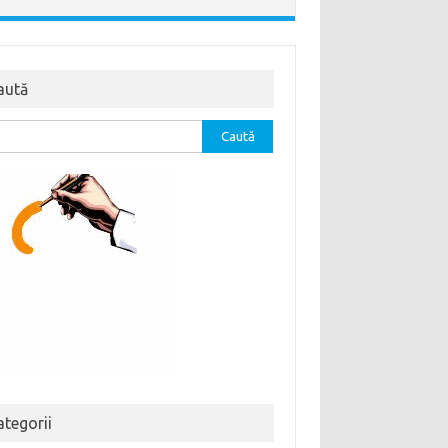
aută
tă
ă:
ategorii