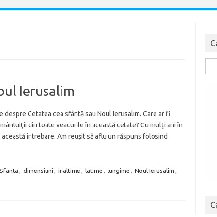
C
Cau
dup
oul Ierusalim
e despre Cetatea cea sfântă sau Noul Ierusalim. Care ar fi
mântuiţii din toate veacurile în această cetate? Cu mulţi ani în
a această întrebare. Am reuşit să aflu un răspuns folosind
 Sfanta
,
dimensiuni
,
inaltime
,
latime
,
lungime
,
Noul Ierusalim
,
C