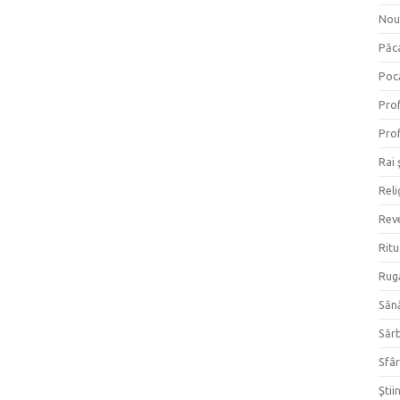
Nou
Păc
Poc
Prof
Prof
Rai 
Reli
Reve
Ritu
Rug
Săn
Săr
Sfâr
Ştii