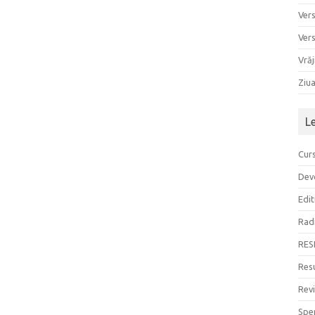
Ver
Ver
Vrăj
Ziu
L
Curs
Devo
Edit
Rad
RES
Resu
Rev
Sper