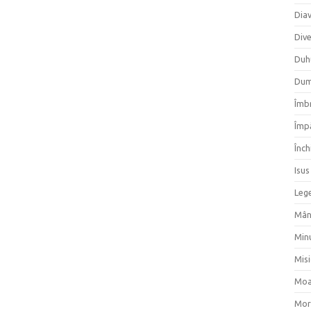
Dia
Div
Duh
Dum
Îmbr
Împ
Înch
Isus
Lege
Mân
Min
Mis
Moa
Mor