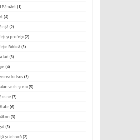
l Pământ
(1)
at
(4)
ăinţă
(2)
eţi şi profeţii
(2)
eţie Biblică
(5)
şi Iad
(3)
gie
(4)
nirea lui Isus
(3)
aluri vechi şi noi
(5)
ăciune
(7)
ătate
(6)
bători
(3)
şit
(5)
nţă şi tehnică
(2)