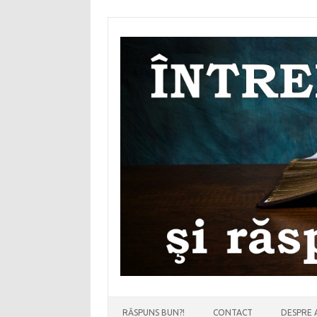
Sari
la
conținut
RĂSPUNS BUN?!
CONTACT
DESPRE