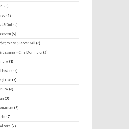
vol
(3)
erse
(15)
ul Sfânt
(4)
nezeu
(5)
ăcăminte şi accesorii
(2)
ărtăşania – Cina Domnului
(3)
inare
(1)
 Hristos
(4)
 şi Har
(3)
tuire
(4)
uni
(3)
ionarism
(2)
rte
(7)
alitate
(2)