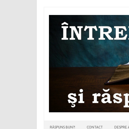
Sari
la
conținut
RĂSPUNS BUN?!
CONTACT
DESPRE