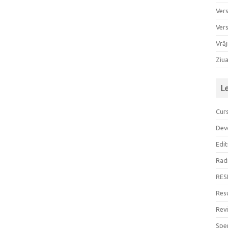
Ver
Ver
Vrăj
Ziu
L
Curs
Devo
Edit
Rad
RES
Resu
Rev
Sper