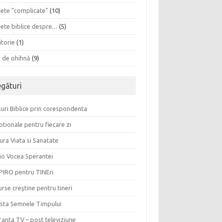
sete "complicate"
(10)
sete biblice despre…
(5)
itorie
(1)
a de ohihnă
(9)
egături
uri Biblice prin corespondenta
tionale pentru fiecare zi
ura Viata si Sanatate
io Vocea Sperantei
PIRO pentru TINEri
rse creştine pentru tineri
ista Semnele Timpului
anta TV – post televiziune