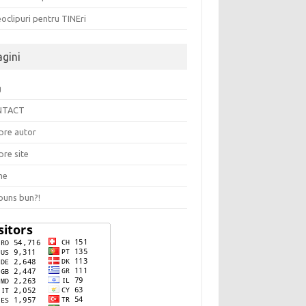
oclipuri pentru TINEri
agini
g
NTACT
pre autor
pre site
me
puns bun?!