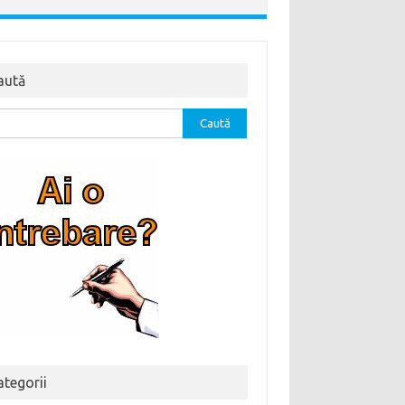
aută
tă
ă:
ategorii