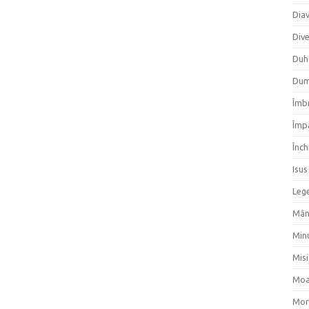
Dia
Div
Duh
Dum
Îmbr
Împ
Înch
Isus
Lege
Mân
Min
Mis
Moa
Mor