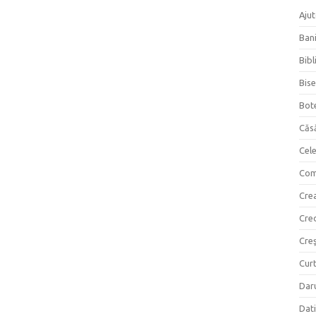
Ajut
Bani
Bibl
Bise
Bot
Căs
Cel
Com
Crea
Cre
Creş
Curt
Daru
Dati