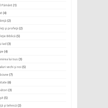
l Pământ
(1)
at
(4)
ăinţă
(2)
eţi şi profeţii
(2)
eţie Biblică
(5)
şi Iad
(3)
gie
(4)
nirea lui Isus
(3)
aluri vechi şi noi
(5)
ăciune
(7)
ătate
(6)
bători
(3)
şit
(5)
nţă şi tehnică
(2)