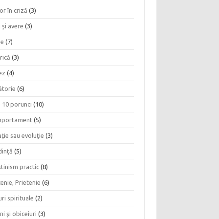
or în criză
(3)
 şi avere
(3)
ie
(7)
rică
(3)
ez
(4)
ătorie
(6)
e 10 porunci
(10)
portament
(5)
ţie sau evoluţie
(3)
dinţă
(5)
tinism practic
(8)
enie, Prietenie
(6)
ri spirituale
(2)
ni şi obiceiuri
(3)