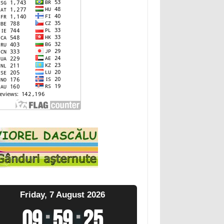
Friday, 7 August 2026
09
:
59
:
26