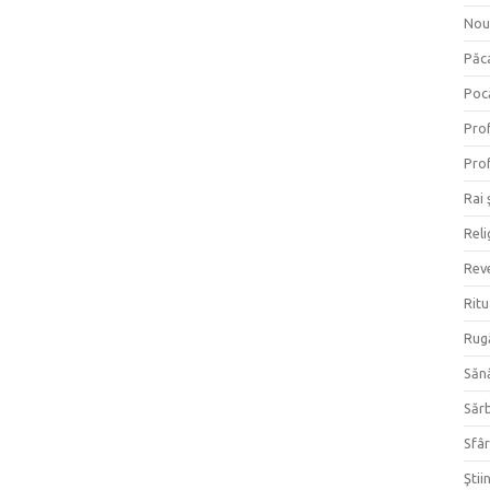
Nou
Păc
Poc
Prof
Prof
Rai 
Reli
Reve
Ritu
Rug
Săn
Săr
Sfâr
Ştii