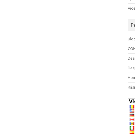
Vide
P
Blo
CO
Des
Des
Ho
Răs