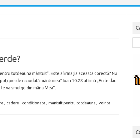
C
Cau
dup
erde?
 pentru totdeauna mântuit”. Este afirmaţia aceasta corectă? Nu
i poţi pierde niciodată mântuirea? Ioan 10:28 afirmă „Eu le dau
nu le va smulge din mâna Mea”.
re
,
cadere
,
conditionata
,
mantuit pentru totdeauna
,
vointa
C