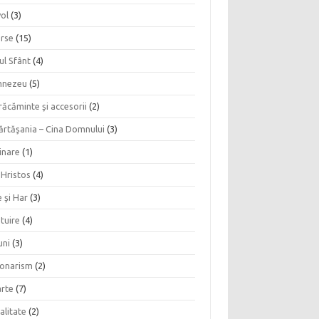
vol
(3)
erse
(15)
ul Sfânt
(4)
nezeu
(5)
ăcăminte şi accesorii
(2)
ărtăşania – Cina Domnului
(3)
inare
(1)
 Hristos
(4)
 şi Har
(3)
tuire
(4)
uni
(3)
ionarism
(2)
rte
(7)
alitate
(2)