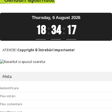
Thursday, 6 August 2026
18
:
34
:
17
ATENŢIE!
Copyright © Întrebări Importante!
Meta
Autentificare
Flux intrări
Flux comentarii
WordPress.org