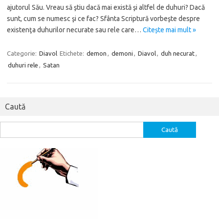
ajutorul Său. Vreau să ştiu dacă mai există şi altfel de duhuri? Dacă
sunt, cum se numesc şi ce fac? Sfânta Scriptură vorbeşte despre
existenţa duhurilor necurate sau rele care…
Citește mai mult »
Categorie:
Diavol
Etichete:
demon
,
demoni
,
Diavol
,
duh necurat
,
duhuri rele
,
Satan
Caută
Caută
după: