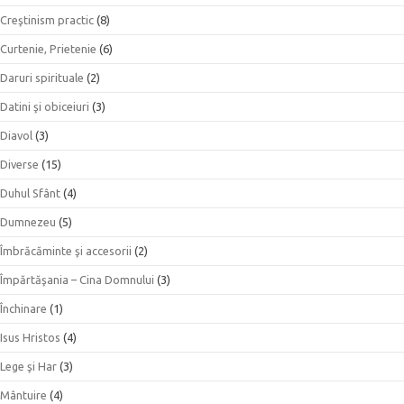
Creştinism practic
(8)
Curtenie, Prietenie
(6)
Daruri spirituale
(2)
Datini şi obiceiuri
(3)
Diavol
(3)
Diverse
(15)
Duhul Sfânt
(4)
Dumnezeu
(5)
Îmbrăcăminte şi accesorii
(2)
Împărtăşania – Cina Domnului
(3)
Închinare
(1)
Isus Hristos
(4)
Lege şi Har
(3)
Mântuire
(4)