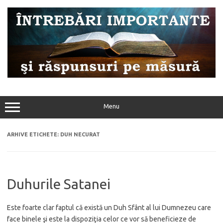
Sari
la
conținut
Menu
ARHIVE ETICHETE:
DUH NECURAT
Duhurile Satanei
Este foarte clar faptul că există un Duh Sfânt al lui Dumnezeu care
face binele şi este la dispoziţia celor ce vor să beneficieze de