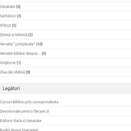
Sănătate
(6)
Sărbători
(3)
Sfârşit
(5)
Ştiinţă şi tehnică
(2)
Versete "complicate"
(10)
Versete biblice despre…
(5)
Vrăjitorie
(1)
Ziua de ohihnă
(9)
Legături
Cursuri Biblice prin corespondenta
Devotionale pentru fiecare zi
Editura Viata si Sanatate
Radio Vocea Sperantei