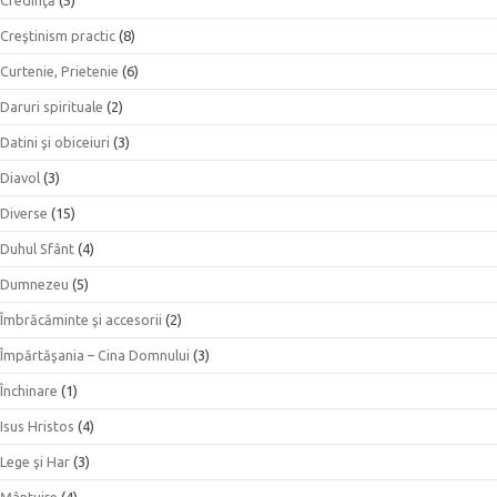
Creştinism practic
(8)
Curtenie, Prietenie
(6)
Daruri spirituale
(2)
Datini şi obiceiuri
(3)
Diavol
(3)
Diverse
(15)
Duhul Sfânt
(4)
Dumnezeu
(5)
Îmbrăcăminte şi accesorii
(2)
Împărtăşania – Cina Domnului
(3)
Închinare
(1)
Isus Hristos
(4)
Lege şi Har
(3)
Mântuire
(4)