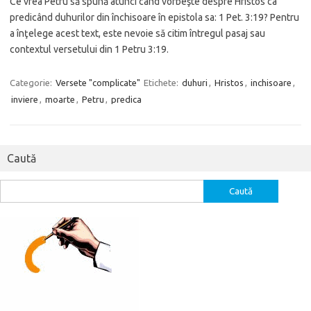
Ce vrea Petru să spună atunci când vorbeşte despre Hristos ca
predicând duhurilor din închisoare în epistola sa: 1 Pet. 3:19? Pentru
a înţelege acest text, este nevoie să citim întregul pasaj sau
contextul versetului din 1 Petru 3:19.
Categorie:
Versete "complicate"
Etichete:
duhuri
,
Hristos
,
inchisoare
,
inviere
,
moarte
,
Petru
,
predica
Caută
Caută
după: