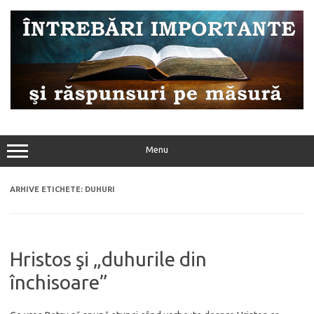
Sari
la
conținut
Menu
ARHIVE ETICHETE:
DUHURI
Hristos şi „duhurile din
închisoare”