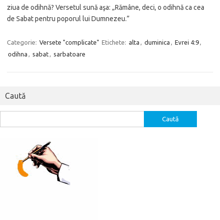
ziua de odihnă? Versetul sună aşa: „Rămâne, deci, o odihnă ca cea
de Sabat pentru poporul lui Dumnezeu.”
Categorie:
Versete "complicate"
Etichete:
alta
,
duminica
,
Evrei 4:9
,
odihna
,
sabat
,
sarbatoare
Caută
Caută
după: