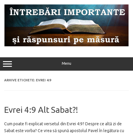
Sari
la
conținut
Menu
ARHIVE ETICHETE:
EVREI 4:9
Evrei 4:9 Alt Sabat?!
Cum poate fi explicat versetul din Evrei 4:9? Despre ce altă zi de
Sabat este vorba? Ce vrea să spună apostolul Pavel în legătura cu