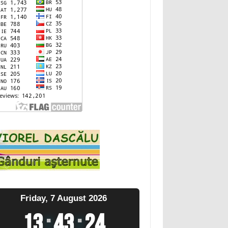
Friday, 7 August 2026
13
:
43
:
25