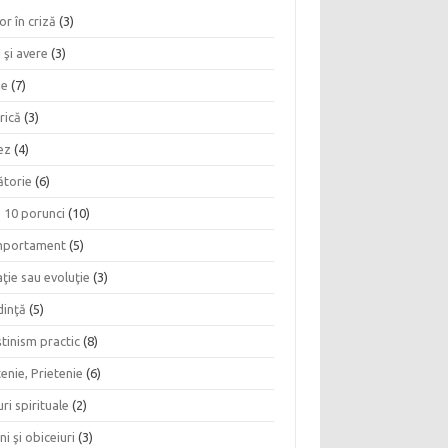
or în criză
(3)
 şi avere
(3)
ie
(7)
rică
(3)
ez
(4)
ătorie
(6)
e 10 porunci
(10)
portament
(5)
ţie sau evoluţie
(3)
dinţă
(5)
tinism practic
(8)
enie, Prietenie
(6)
ri spirituale
(2)
ni şi obiceiuri
(3)