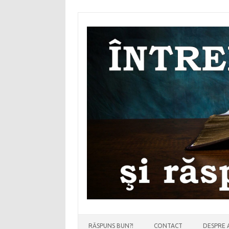
Sari
la
conținut
RĂSPUNS BUN?!
CONTACT
DESPRE