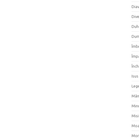
Dia
Div
Duh
Dum
Îmbr
Împ
Înch
Isus
Lege
Mân
Min
Mis
Moa
Mor