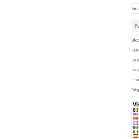
Vide
P
Blo
CO
Des
Des
Ho
Răs