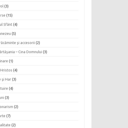
vol
(3)
erse
(15)
ul Sfânt
(4)
nezeu
(5)
ăcăminte şi accesorii
(2)
ărtăşania – Cina Domnului
(3)
inare
(1)
 Hristos
(4)
 şi Har
(3)
tuire
(4)
uni
(3)
ionarism
(2)
rte
(7)
alitate
(2)