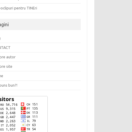
oclipuri pentru TINEri
agini
g
NTACT
pre autor
pre site
me
puns bun?!