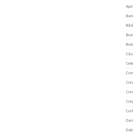
Ajut
Bani
Bibl
Bise
Bot
Căs
Cel
Com
Crea
Cre
Creş
Curt
Daru
Dati