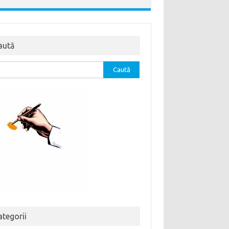
aută
tă
ă:
ategorii