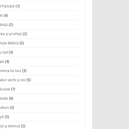
l Pământ
(1)
at
(4)
ăinţă
(2)
eţi şi profeţii
(2)
eţie Biblică
(5)
şi Iad
(3)
gie
(4)
nirea lui Isus
(3)
aluri vechi şi noi
(5)
ăciune
(7)
ătate
(6)
bători
(3)
şit
(5)
nţă şi tehnică
(2)