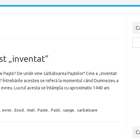
C
Cau
dup
st „inventat”
e Paşte? De unde vine sărbătoarea Paştelor? Cine a „inventat-
al? Întrebările acestea se referă la momentul când Dumnezeu a
l evreu. Lucrul acesta se întâmpla cu aproximativ 1440 ani
,
evrei
,
Exod
,
miel
,
Paste
,
Pasti
,
sange
,
sarbatoare
C