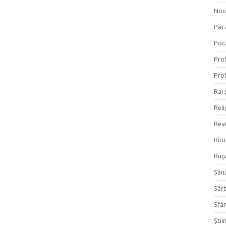
Nou
Păc
Poc
Prof
Prof
Rai 
Reli
Reve
Ritu
Rug
Săn
Săr
Sfâr
Ştii