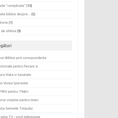
sete "complicate"
(10)
sete biblice despre…
(5)
itorie
(1)
a de ohihnă
(9)
egături
uri Biblice prin corespondenta
tionale pentru fiecare zi
ura Viata si Sanatate
io Vocea Sperantei
PIRO pentru TINEri
rse creştine pentru tineri
ista Semnele Timpului
anta TV – post televiziune