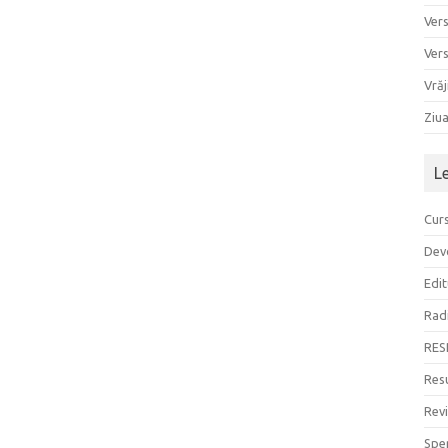
Ver
Ver
Vrăj
Ziu
L
Curs
Devo
Edit
Rad
RES
Resu
Rev
Sper