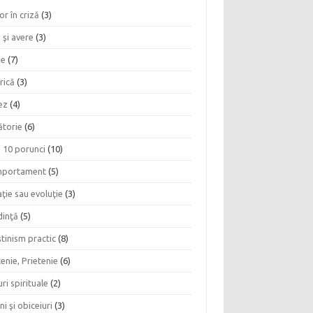
or în criză
(3)
 şi avere
(3)
ie
(7)
rică
(3)
ez
(4)
ătorie
(6)
e 10 porunci
(10)
portament
(5)
ţie sau evoluţie
(3)
dinţă
(5)
tinism practic
(8)
enie, Prietenie
(6)
ri spirituale
(2)
ni şi obiceiuri
(3)