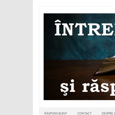
Sari
la
conținut
RĂSPUNS BUN?!
CONTACT
DESPRE