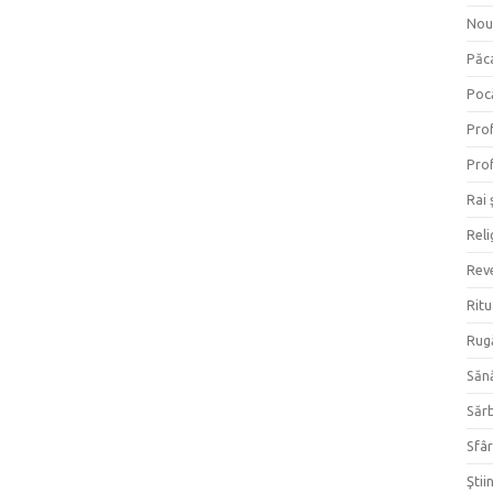
Nou
Păc
Poc
Prof
Prof
Rai 
Reli
Reve
Ritu
Rug
Săn
Săr
Sfâr
Ştii