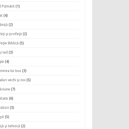
l Pământ
(1)
at
(4)
ăinţă
(2)
eţi şi profeţii
(2)
eţie Biblică
(5)
şi Iad
(3)
gie
(4)
nirea lui Isus
(3)
aluri vechi şi noi
(5)
ăciune
(7)
ătate
(6)
bători
(3)
şit
(5)
nţă şi tehnică
(2)