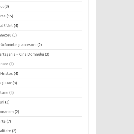
vol
(3)
erse
(15)
ul Sfânt
(4)
nezeu
(5)
ăcăminte şi accesorii
(2)
ărtăşania – Cina Domnului
(3)
inare
(1)
 Hristos
(4)
 şi Har
(3)
tuire
(4)
uni
(3)
ionarism
(2)
rte
(7)
alitate
(2)