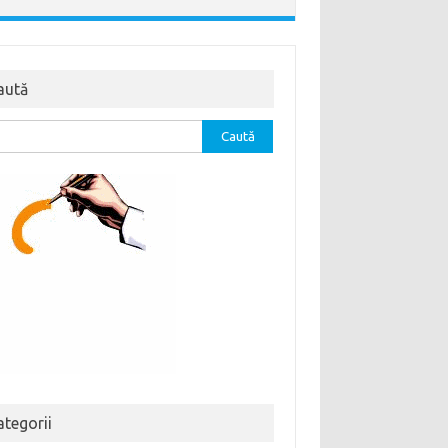
aută
tă
ă:
ategorii