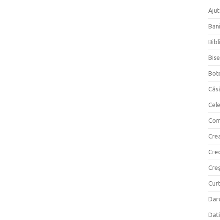
Ajut
Bani
Bibl
Bise
Bot
Căs
Cel
Com
Crea
Cre
Creş
Curt
Daru
Dati