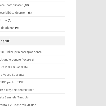
sete "complicate"
(10)
sete biblice despre…
(5)
itorie
(1)
a de ohihnă
(9)
egături
uri Biblice prin corespondenta
tionale pentru fiecare zi
ura Viata si Sanatate
io Vocea Sperantei
PIRO pentru TINEri
rse creştine pentru tineri
ista Semnele Timpului
anta TV – post televiziune