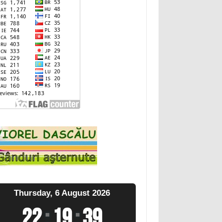
Thursday, 6 August 2026
22
:
19
:
40