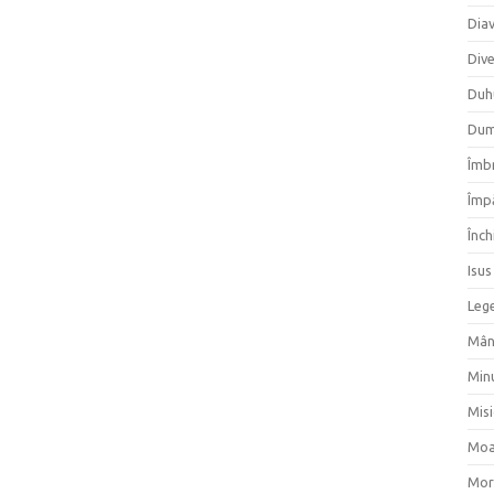
Dia
Div
Duh
Dum
Îmbr
Împ
Înch
Isus
Lege
Mân
Min
Mis
Moa
Mor