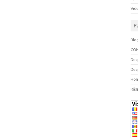
Vide
P
Blo
CO
Des
Des
Ho
Răs