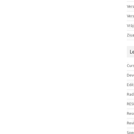
Ver
Ver
Vrăj
Ziu
L
Curs
Devo
Edit
Rad
RES
Resu
Rev
Sper