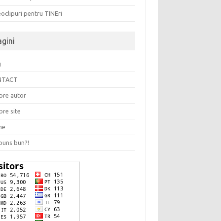
oclipuri pentru TINEri
agini
g
NTACT
pre autor
pre site
me
puns bun?!