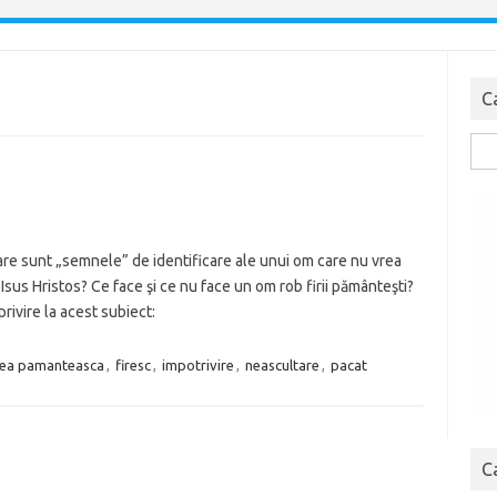
C
Cau
dup
are sunt „semnele” de identificare ale unui om care nu vrea
Isus Hristos? Ce face şi ce nu face un om rob firii pământeşti?
privire la acest subiect:
rea pamanteasca
,
firesc
,
impotrivire
,
neascultare
,
pacat
C