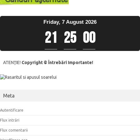
Friday, 7 August 2026
21
:
25
:
00
ATENŢIE!
Copyright © Întrebări Importante!
Meta
Autentificare
Flux intrări
Flux comentarii
WordPress.org