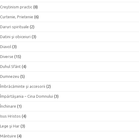
Creştinism practic
(8)
Curtenie, Prietenie
(6)
Daruri spirituale
(2)
Datini şi obiceiuri
(3)
Diavol
(3)
Diverse
(15)
Duhul Sfânt
(4)
Dumnezeu
(5)
Îmbrăcăminte şi accesorii
(2)
Împărtăşania – Cina Domnului
(3)
Închinare
(1)
Isus Hristos
(4)
Lege şi Har
(3)
Mântuire
(4)