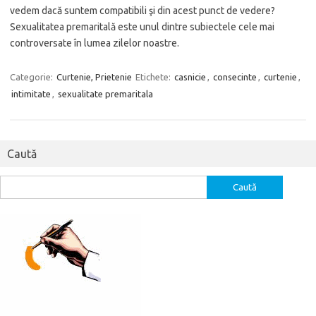
vedem dacă suntem compatibili şi din acest punct de vedere?
Sexualitatea premaritală este unul dintre subiectele cele mai
controversate în lumea zilelor noastre.
Categorie:
Curtenie, Prietenie
Etichete:
casnicie
,
consecinte
,
curtenie
,
intimitate
,
sexualitate premaritala
Caută
Caută
după: