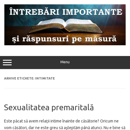
Sari
la
conținut
Menu
ARHIVE ETICHETE:
INTIMITATE
Sexualitatea premaritală
Este păcat să avem relaţii intime înainte de căsătorie? Oricum ne
vom căsători, dar ne este greu să aşteptăm până atunci. Nu e bine să