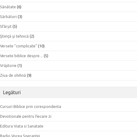
Sănătate
(6)
Sărbători
(3)
Sfârşit
(5)
Ştiinţă şi tehnică
(2)
Versete "complicate"
(10)
Versete biblice despre…
(5)
Vrăjitorie
(1)
Ziua de ohihnă
(9)
Legături
Cursuri Biblice prin corespondenta
Devotionale pentru fiecare zi
Editura Viata si Sanatate
Radio Vocea Sperantei