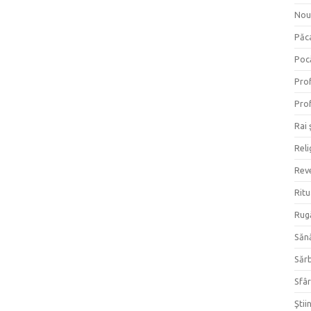
Nou
Păc
Poc
Prof
Prof
Rai 
Reli
Reve
Ritu
Rug
Săn
Săr
Sfâr
Ştii