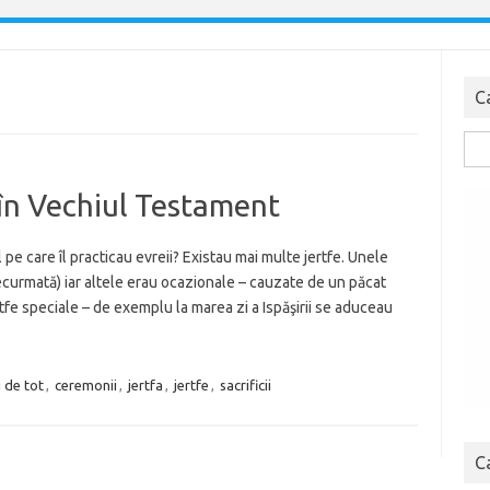
C
Cau
dup
t în Vechiul Testament
 pe care îl practicau evreii? Existau mai multe jertfe. Unele
curmată) iar altele erau ocazionale – cauzate de un păcat
rtfe speciale – de exemplu la marea zi a Ispăşirii se aduceau
 de tot
,
ceremonii
,
jertfa
,
jertfe
,
sacrificii
C