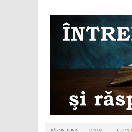
Sari
la
conținut
RĂSPUNS BUN?!
CONTACT
DESPRE