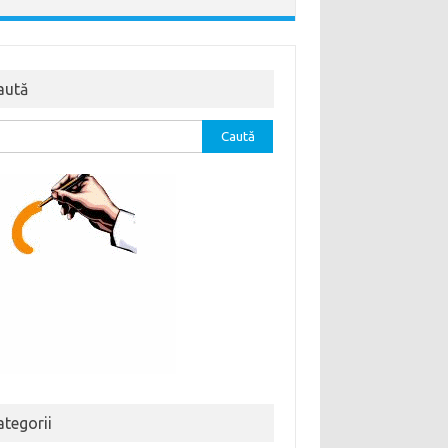
aută
tă
ă:
ategorii