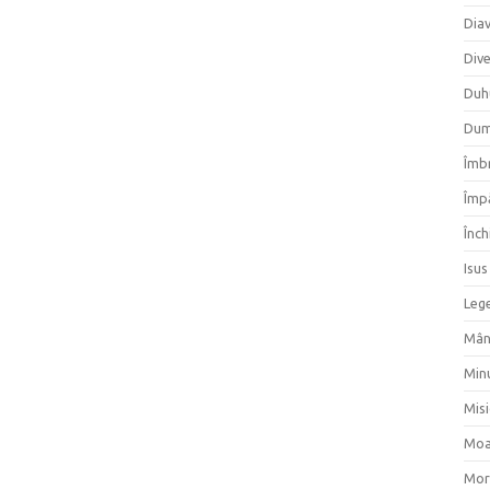
Dia
Div
Duh
Dum
Îmbr
Împ
Înch
Isus
Lege
Mân
Min
Mis
Moa
Mor