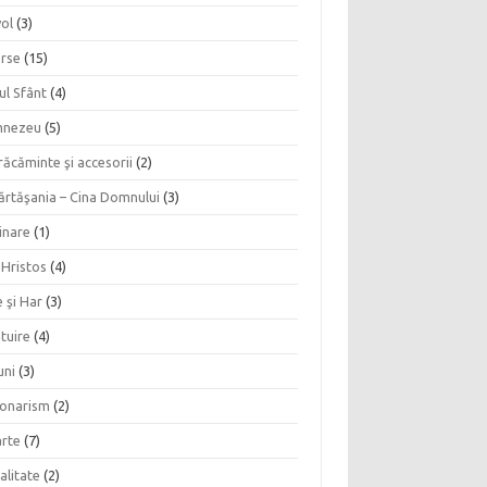
vol
(3)
erse
(15)
ul Sfânt
(4)
nezeu
(5)
ăcăminte şi accesorii
(2)
ărtăşania – Cina Domnului
(3)
inare
(1)
 Hristos
(4)
 şi Har
(3)
tuire
(4)
uni
(3)
ionarism
(2)
rte
(7)
alitate
(2)