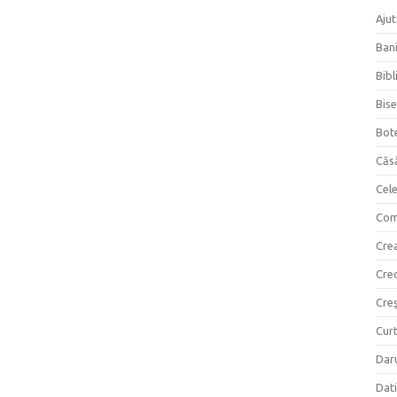
Ajut
Bani
Bibl
Bise
Bot
Căs
Cel
Com
Crea
Cre
Creş
Curt
Daru
Dati