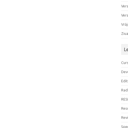
Ver
Ver
Vrăj
Ziu
L
Curs
Devo
Edit
Rad
RES
Resu
Rev
Sper