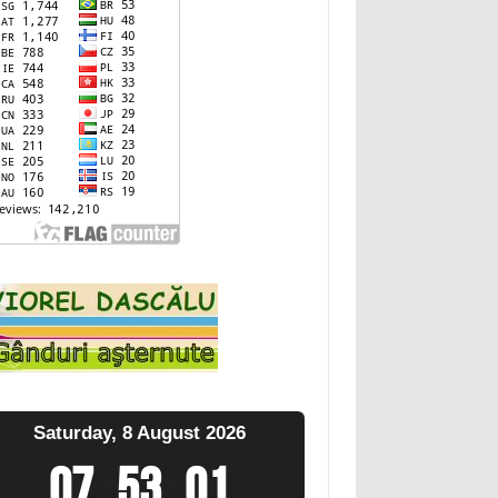
Saturday, 8 August 2026
07
:
53
:
02