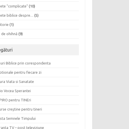
sete "complicate"
(10)
sete biblice despre…
(5)
itorie
(1)
a de ohihnă
(9)
egături
uri Biblice prin corespondenta
tionale pentru fiecare zi
ura Viata si Sanatate
io Vocea Sperantei
PIRO pentru TINEri
rse creştine pentru tineri
ista Semnele Timpului
anta TV – post televiziune