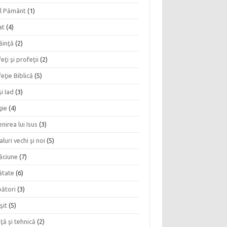
l Pământ
(1)
at
(4)
ăinţă
(2)
eţi şi profeţii
(2)
eţie Biblică
(5)
şi Iad
(3)
gie
(4)
nirea lui Isus
(3)
aluri vechi şi noi
(5)
ăciune
(7)
ătate
(6)
bători
(3)
şit
(5)
nţă şi tehnică
(2)