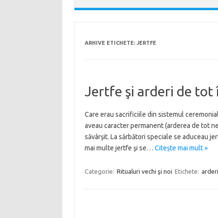
ARHIVE ETICHETE:
JERTFE
Jertfe şi arderi de to
Care erau sacrificiile din sistemul ceremonial
aveau caracter permanent (arderea de tot ne
săvârşit. La sărbători speciale se aduceau je
mai multe jertfe şi se…
Citește mai mult »
Categorie:
Ritualuri vechi şi noi
Etichete:
arderi