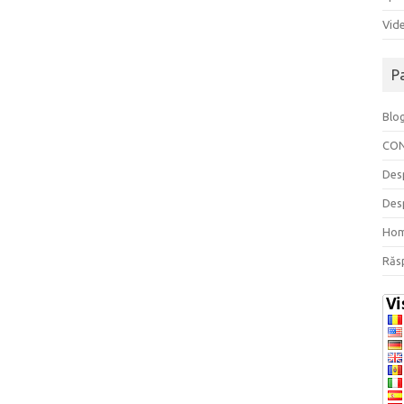
Vide
P
Blo
CO
Des
Des
Ho
Răs