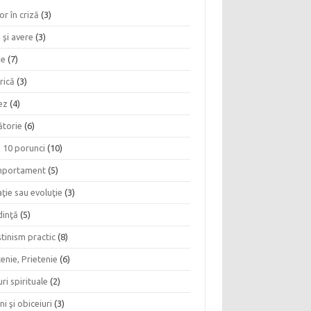
or în criză
(3)
 şi avere
(3)
ie
(7)
rică
(3)
ez
(4)
ătorie
(6)
e 10 porunci
(10)
portament
(5)
ţie sau evoluţie
(3)
dinţă
(5)
tinism practic
(8)
enie, Prietenie
(6)
ri spirituale
(2)
ni şi obiceiuri
(3)