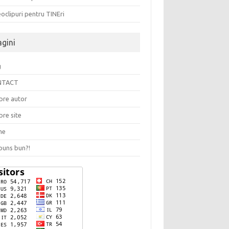
oclipuri pentru TINEri
agini
g
NTACT
pre autor
pre site
me
puns bun?!