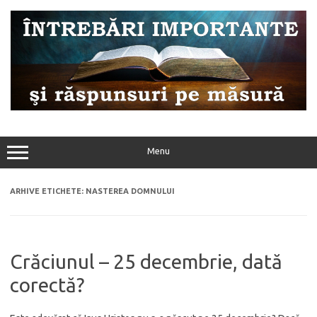
Sari
la
conținut
Menu
ARHIVE ETICHETE:
NASTEREA DOMNULUI
Crăciunul – 25 decembrie, dată
corectă?