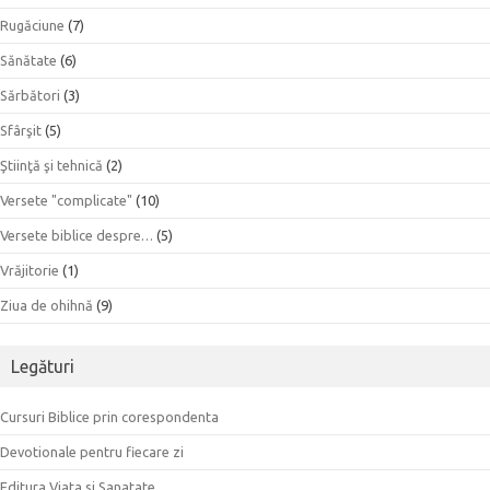
Rugăciune
(7)
Sănătate
(6)
Sărbători
(3)
Sfârşit
(5)
Ştiinţă şi tehnică
(2)
Versete "complicate"
(10)
Versete biblice despre…
(5)
Vrăjitorie
(1)
Ziua de ohihnă
(9)
Legături
Cursuri Biblice prin corespondenta
Devotionale pentru fiecare zi
Editura Viata si Sanatate