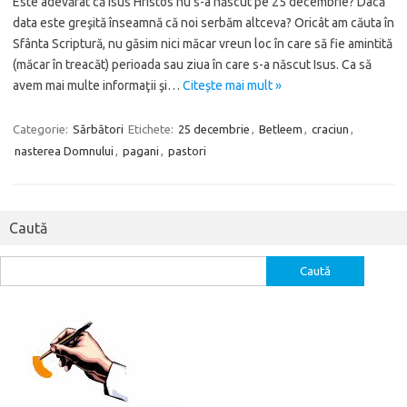
Este adevărat că Isus Hristos nu s-a născut pe 25 decembrie? Dacă
data este greşită înseamnă că noi serbăm altceva? Oricât am căuta în
Sfânta Scriptură, nu găsim nici măcar vreun loc în care să fie amintită
(măcar în treacăt) perioada sau ziua în care s-a născut Isus. Ca să
avem mai multe informaţii şi…
Citește mai mult »
Categorie:
Sărbători
Etichete:
25 decembrie
,
Betleem
,
craciun
,
nasterea Domnului
,
pagani
,
pastori
Caută
Caută
după: