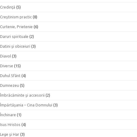
Credinţă
(5)
Creştinism practic
(8)
Curtenie, Prietenie
(6)
Daruri spirituale
(2)
Datini şi obiceiuri
(3)
Diavol
(3)
Diverse
(15)
Duhul Sfânt
(4)
Dumnezeu
(5)
Îmbrăcăminte şi accesorii
(2)
Împărtăşania – Cina Domnului
(3)
Închinare
(1)
Isus Hristos
(4)
Lege şi Har
(3)