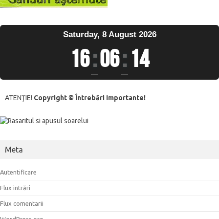
Saturday, 8 August 2026
16
:
06
:
14
ATENŢIE!
Copyright © Întrebări Importante!
Meta
Autentificare
Flux intrări
Flux comentarii
WordPress.org