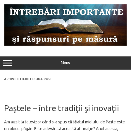
Sari
la
conținut
Menu
ARHIVE ETICHETE:
OUA ROSII
Paştele – între tradiţii şi inovaţii
Am auzit la televizor când s-a spus că tăiatul mielului de Paşte este
un obicei păgân. Este adevărată această afirmaţie? Anul acesta,