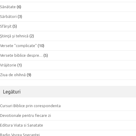
Sănătate
(6)
Sărbători
(3)
Sfârşit
(5)
Ştiinţă şi tehnică
(2)
Versete "complicate"
(10)
Versete biblice despre…
(5)
Vrăjitorie
(1)
Ziua de ohihnă
(9)
Legături
Cursuri Biblice prin corespondenta
Devotionale pentru fiecare zi
Editura Viata si Sanatate
Radio Vocea Sperantei