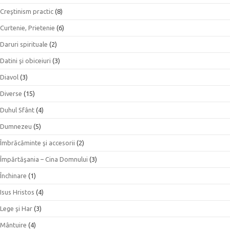
Creştinism practic
(8)
Curtenie, Prietenie
(6)
Daruri spirituale
(2)
Datini şi obiceiuri
(3)
Diavol
(3)
Diverse
(15)
Duhul Sfânt
(4)
Dumnezeu
(5)
Îmbrăcăminte şi accesorii
(2)
Împărtăşania – Cina Domnului
(3)
Închinare
(1)
Isus Hristos
(4)
Lege şi Har
(3)
Mântuire
(4)