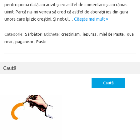
pentru prima dată am auzit şi eu astfel de comentarii şi am rămas
uimit. Parcă nu-mi venea să cred că astfel de aberaţii ies din gura
unora care îşi zic creştini. Şi net-ul…
Citește mai mult »
Categorie:
Sărbători
Etichete:
crestinism
,
iepuras
,
miel de Paste
,
oua
rosii
,
paganism
,
Paste
Caută
Caută
după: