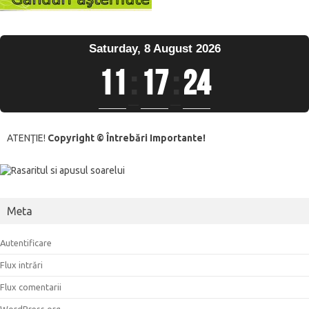
Saturday, 8 August 2026
11
:
17
:
25
ATENŢIE!
Copyright © Întrebări Importante!
Meta
Autentificare
Flux intrări
Flux comentarii
WordPress.org