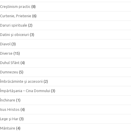
Creştinism practic
(8)
Curtenie, Prietenie
(6)
Daruri spirituale
(2)
Datini şi obiceiuri
(3)
Diavol
(3)
Diverse
(15)
Duhul Sfânt
(4)
Dumnezeu
(5)
Îmbrăcăminte şi accesorii
(2)
Împărtăşania – Cina Domnului
(3)
Închinare
(1)
Isus Hristos
(4)
Lege şi Har
(3)
Mântuire
(4)