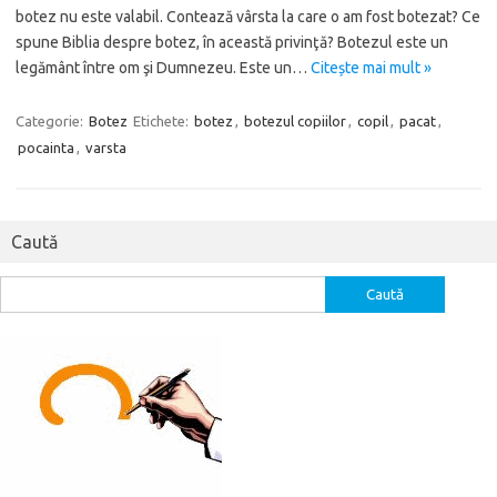
botez nu este valabil. Contează vârsta la care o am fost botezat? Ce
spune Biblia despre botez, în această privinţă? Botezul este un
legământ între om şi Dumnezeu. Este un…
Citește mai mult »
Categorie:
Botez
Etichete:
botez
,
botezul copiilor
,
copil
,
pacat
,
pocainta
,
varsta
Caută
Caută
după: