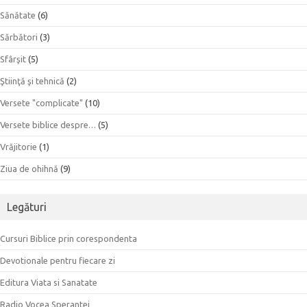
Sănătate
(6)
Sărbători
(3)
Sfârşit
(5)
Ştiinţă şi tehnică
(2)
Versete "complicate"
(10)
Versete biblice despre…
(5)
Vrăjitorie
(1)
Ziua de ohihnă
(9)
Legături
Cursuri Biblice prin corespondenta
Devotionale pentru fiecare zi
Editura Viata si Sanatate
Radio Vocea Sperantei