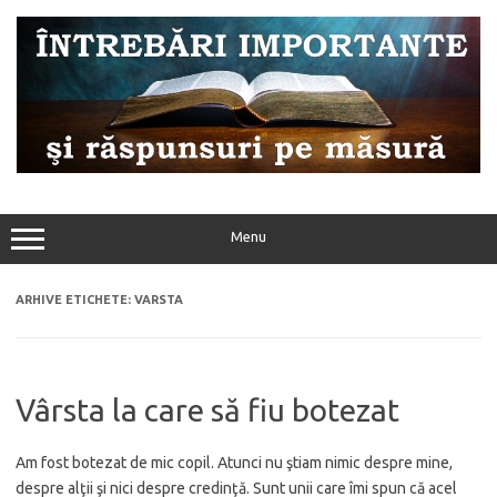
Sari
la
conținut
Menu
ARHIVE ETICHETE:
VARSTA
Vârsta la care să fiu botezat
Am fost botezat de mic copil. Atunci nu ştiam nimic despre mine,
despre alţii şi nici despre credinţă. Sunt unii care îmi spun că acel