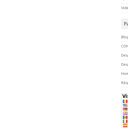
Vide
P
Blo
CO
Des
Des
Ho
Răs