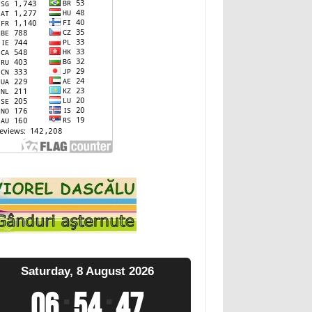
Saturday, 8 August 2026
06
:
54
:
48