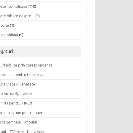
sete "complicate"
(10)
sete biblice despre…
(5)
itorie
(1)
a de ohihnă
(9)
egături
uri Biblice prin corespondenta
tionale pentru fiecare zi
ura Viata si Sanatate
io Vocea Sperantei
PIRO pentru TINEri
rse creştine pentru tineri
ista Semnele Timpului
anta TV – post televiziune