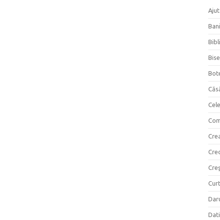
Ajut
Bani
Bibl
Bise
Bot
Căs
Cel
Com
Crea
Cre
Creş
Curt
Daru
Dati