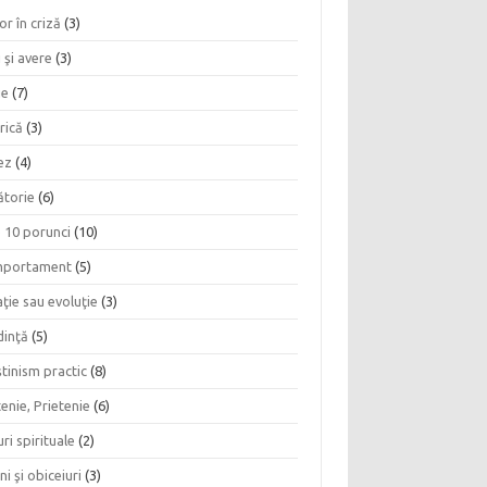
or în criză
(3)
 şi avere
(3)
ie
(7)
rică
(3)
ez
(4)
ătorie
(6)
e 10 porunci
(10)
portament
(5)
ţie sau evoluţie
(3)
dinţă
(5)
tinism practic
(8)
enie, Prietenie
(6)
ri spirituale
(2)
ni şi obiceiuri
(3)