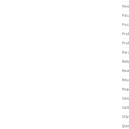
Nou
Păc
Poc
Prof
Prof
Rai 
Reli
Reve
Ritu
Rug
Săn
Săr
Sfâr
Ştii