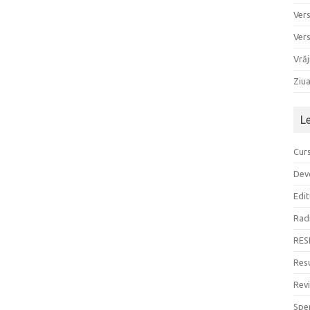
Ver
Ver
Vrăj
Ziu
L
Curs
Devo
Edit
Rad
RES
Resu
Rev
Sper