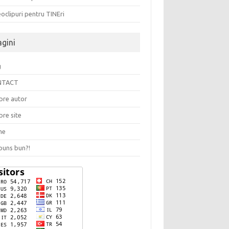
oclipuri pentru TINEri
agini
g
NTACT
pre autor
pre site
me
puns bun?!