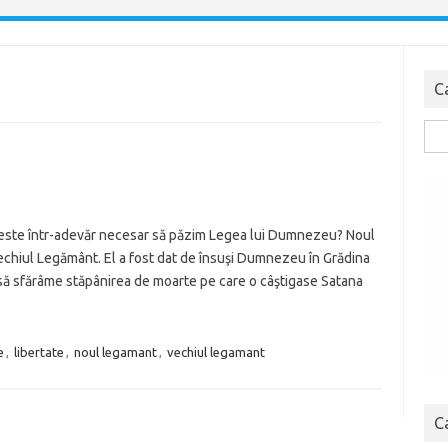
C
Cau
dup
ste într-adevăr necesar să păzim Legea lui Dumnezeu? Noul
echiul Legământ. El a fost dat de însuşi Dumnezeu în Grădina
 să sfărâme stăpânirea de moarte pe care o câştigase Satana
e
,
libertate
,
noul legamant
,
vechiul legamant
C