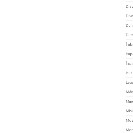
Dia
Div
Duh
Dum
Îmbr
Împ
Înch
Isus
Lege
Mân
Min
Mis
Moa
Mor