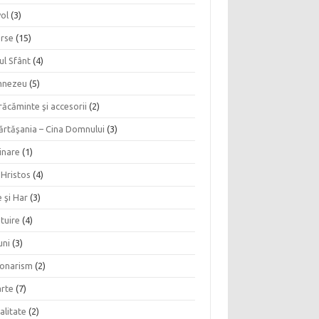
vol
(3)
erse
(15)
ul Sfânt
(4)
nezeu
(5)
ăcăminte şi accesorii
(2)
ărtăşania – Cina Domnului
(3)
inare
(1)
 Hristos
(4)
 şi Har
(3)
tuire
(4)
uni
(3)
ionarism
(2)
rte
(7)
alitate
(2)