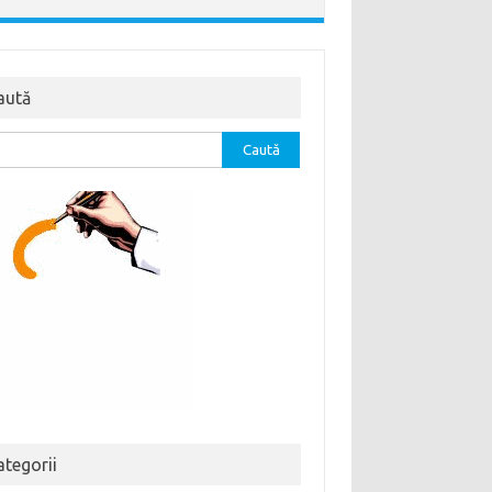
aută
tă
ă:
ategorii