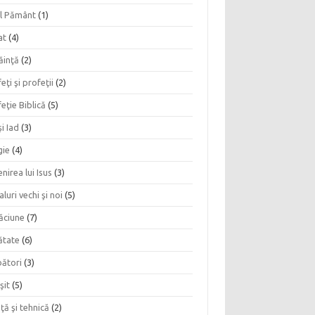
l Pământ
(1)
at
(4)
ăinţă
(2)
eţi şi profeţii
(2)
eţie Biblică
(5)
şi Iad
(3)
gie
(4)
nirea lui Isus
(3)
aluri vechi şi noi
(5)
ăciune
(7)
ătate
(6)
bători
(3)
şit
(5)
nţă şi tehnică
(2)