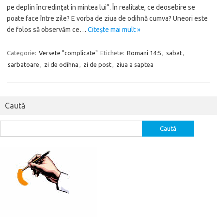
pe deplin încredinţat în mintea lui”. În realitate, ce deosebire se
poate face între zile? E vorba de ziua de odihnă cumva? Uneori este
de folos să observăm ce…
Citește mai mult »
Categorie:
Versete "complicate"
Etichete:
Romani 14:5
,
sabat
,
sarbatoare
,
zi de odihna
,
zi de post
,
ziua a saptea
Caută
Caută
după: