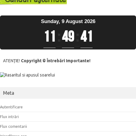
Sunday, 9 August 2026
11
:
49
:
42
ATENŢIE!
Copyright © Întrebări Importante!
Meta
Autentificare
Flux intrări
Flux comentarii
WordPress.org