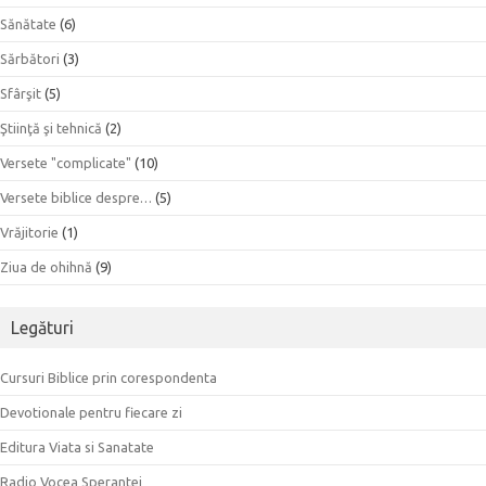
Sănătate
(6)
Sărbători
(3)
Sfârşit
(5)
Ştiinţă şi tehnică
(2)
Versete "complicate"
(10)
Versete biblice despre…
(5)
Vrăjitorie
(1)
Ziua de ohihnă
(9)
Legături
Cursuri Biblice prin corespondenta
Devotionale pentru fiecare zi
Editura Viata si Sanatate
Radio Vocea Sperantei