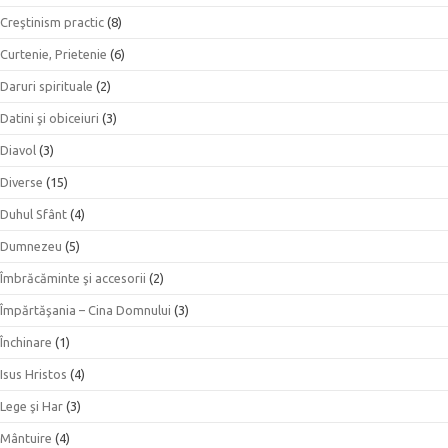
Creştinism practic
(8)
Curtenie, Prietenie
(6)
Daruri spirituale
(2)
Datini şi obiceiuri
(3)
Diavol
(3)
Diverse
(15)
Duhul Sfânt
(4)
Dumnezeu
(5)
Îmbrăcăminte şi accesorii
(2)
Împărtăşania – Cina Domnului
(3)
Închinare
(1)
Isus Hristos
(4)
Lege şi Har
(3)
Mântuire
(4)