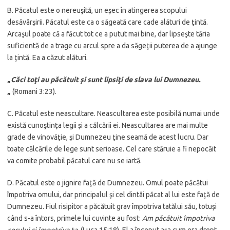
B. Păcatul este o nereuşită, un eşec în atingerea scopului
desăvârşirii. Păcatul este ca o săgeată care cade alături de ţintă.
Arcaşul poate că a făcut tot ce a putut mai bine, dar lipseşte tăria
suficientă de a trage cu arcul spre a da săgeţii puterea de a ajunge
la ţintă. Ea a căzut alături.
„
Căci toţi au păcătuit şi sunt lipsiţi de slava lui Dumnezeu.
„
(Romani 3:23).
C. Păcatul este neascultare. Neascultarea este posibilă numai unde
există cunoştinţa legii şi a călcării ei. Neascultarea are mai multe
grade de vinovăţie, şi Dumnezeu ţine seamă de acest lucru. Dar
toate călcările de lege sunt serioase. Cel care stăruie a fi nepocăit
va comite probabil păcatul care nu se iartă.
D. Păcatul este o jignire faţă de Dumnezeu. Omul poate păcătui
împotriva omului, dar principalul şi cel dintâi păcat al lui este faţă de
Dumnezeu. Fiul risipitor a păcătuit grav împotriva tatălui său, totuşi
când s-a întors, primele lui cuvinte au fost:
Am păcătuit împotriva
cerului şi împotriva ta.
(Luca 15:18). El a început aşa cum era drept.