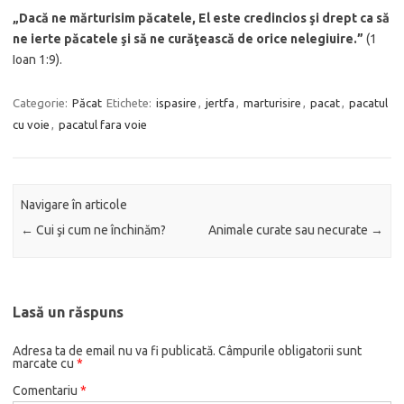
„Dacă ne mărturisim păcatele, El este credincios şi drept ca să
ne ierte păcatele şi să ne curăţească de orice nelegiuire.”
(1
Ioan 1:9).
Categorie:
Păcat
Etichete:
ispasire
,
jertfa
,
marturisire
,
pacat
,
pacatul
cu voie
,
pacatul fara voie
Navigare în articole
←
Cui şi cum ne închinăm?
Animale curate sau necurate
→
Lasă un răspuns
Adresa ta de email nu va fi publicată.
Câmpurile obligatorii sunt
marcate cu
*
Comentariu
*