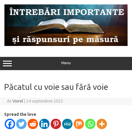
Sari
la
conținut
Menu
Păcatul cu voie sau fără voie
de
Viorel
|
24 septembrie 2023
Spread the love