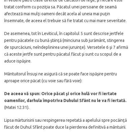
tratat conform cu poziţia sa. Păcatul unei persoane de seamă
afectează mai mulţi oameni decât acela al uneia mai puţin
însemnate, de aceea el trebuie să fie tratat cu mai mare severitate.
De asemenea, tot în Leviticul, în capitolul 5 sunt descrise jertfele
pentru păcatele cu bună ştiinţă (minciuna sub jurământ, stingerea
de spurcăciuni, neîndeplinirea unei juruinţe). Versetele 6 şi 7 afirmă
că aceste jertfe sunt pentru păcatul făcut şi sunt cu scopul de a
aduce ispăşire.
Mântuitorul Însuşi ne asigură că se poate face ispăşire pentru
aproape orice păcat (cu voie sau fără voie):
De aceea vă spun: Orice păcat şi orice hulă vor fi iertate
oamenilor, darhula împotriva Duhului Sfânt nu le va fi iertată.
(Matei 12:31).
Lipsa mărturisirii sau respingerea repetată a apelului spre pocăinţă
făcut de Duhul Sfânt poate duce la pierderea definitivă a mântuirii.