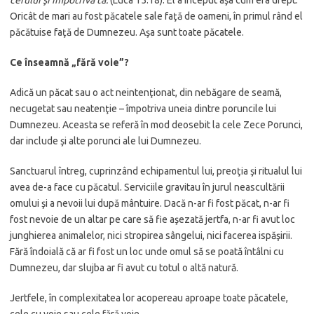
Oricât de mari au fost păcatele sale faţă de oameni, în primul rând el
păcătuise faţă de Dumnezeu. Aşa sunt toate păcatele.
Ce înseamnă „fără voie”?
Adică un păcat sau o act neintenţionat, din nebăgare de seamă,
necugetat sau neatenţie – împotriva uneia dintre poruncile lui
Dumnezeu. Aceasta se referă în mod deosebit la cele Zece Porunci,
dar include şi alte porunci ale lui Dumnezeu.
Sanctuarul întreg, cuprinzând echipamentul lui, preoţia şi ritualul lui
avea de-a face cu păcatul. Serviciile gravitau în jurul neascultării
omului şi a nevoii lui după mântuire. Dacă n-ar fi fost păcat, n-ar fi
fost nevoie de un altar pe care să fie aşezată jertfa, n-ar fi avut loc
junghierea animalelor, nici stropirea sângelui, nici facerea ispăşirii.
Fără îndoială că ar fi fost un loc unde omul să se poată întâlni cu
Dumnezeu, dar slujba ar fi avut cu totul o altă natură.
Jertfele, în complexitatea lor acopereau aproape toate păcatele,
cele cu voie sau cele fără voie.