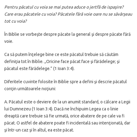
Pentru păcatul cu voia se mai putea aduce o jertfă de ispaşire?
Care erau păcatele cu voia? Păcatele fără voie oare nu se săvârşeau
tot cu voia?
În Biblie se vorbeşte despre păcate la general şi despre păcate fără
voie.
Ca să putem înţelege bine ce este păcatul trebuie să căutăm
definiţia tot în Biblie. „Oricine face păcat face şi fărădelege; şi
păcatul este fărădelege.” (1 Ioan 3:4).
Diferitele cuvinte folosite în Biblie spre a defini şi descrie păcatul
conţin următoarele noţiuni:
A. Păcatul este o deviere de la un anumit standard, o călcare a Legii
lui Dumnezeu (1 Ioan 3:4). Dacă ne închipuim Legea ca o linie
dreaptă care trebuie să fie urmată, orice abatere de pe cale va fi
păcat. O astfel de abatere poate fi incidentală sau intenţionată, dar
şi într-un caz şi în altul, ea este păcat.