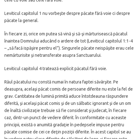
Leviticul capitolul 1 nu vorbeşte despre păcate fără voie ci despre
păcate la general.
În fiecare zi, orice om putea să vină şi să-şi mărturisească păcatul
înaintea Domnului aducând o ardere de tot (Leviticul capitolul 1:1-4
– „să facă ispăşire pentru el”). Singurele păcate neispăşite erau cele
nemărturisite şi netransferate asupra Sanctuarului.
Leviticul capitolul 4 tratează explicit păcatul fără voie.
Răul păcatului nu constă numai în natura faptei săvârşite. Pe
deasupra, acelaşi păcat comis de persoane diferite nu este la fel de
grav. Cantitatea de lumină primită aduce întotdeauna răspundere
diferită, şi acelaşi păcat comis şi de un sălbatic ignorant şi de un om
de înaltă civilizaţie trebuie să fie considerat şi judecat, în fiecare
caz, dintr-un punct de vedere diferit. În conformitate cu aceaste
principii, există o anumită gradaţie în pedepsele impuse pentru
păcate comise de cei ce deţin poziţii diferite. În acest capitol se au
în vedere patru clase diferite de călcători de lege, şi fiecare este