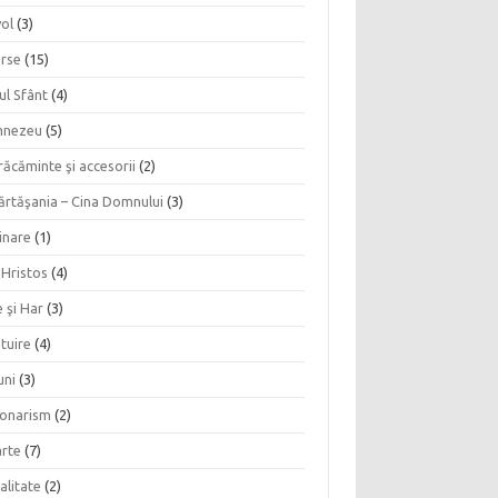
vol
(3)
erse
(15)
ul Sfânt
(4)
nezeu
(5)
ăcăminte şi accesorii
(2)
ărtăşania – Cina Domnului
(3)
inare
(1)
 Hristos
(4)
 şi Har
(3)
tuire
(4)
uni
(3)
ionarism
(2)
rte
(7)
alitate
(2)