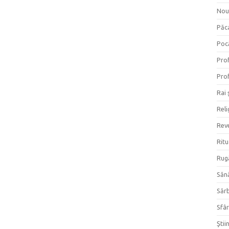
Nou
Păc
Poc
Prof
Prof
Rai 
Reli
Reve
Ritu
Rug
Săn
Săr
Sfâr
Ştii