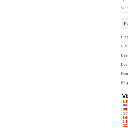
Vide
P
Blo
CO
Des
Des
Ho
Răs