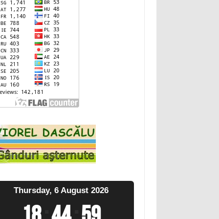
Thursday, 6 August 2026
18
:
45
:
00