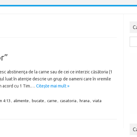
C
Cau
dup
or”
sc abstinenţa de la carne sau de cei ce interzic căsătoria (1
jul luat în atenţie descrie un grup de oameni care în vremile
 În acord cu 1 Tim.…
Citește mai mult »
m 4:13
,
alimente
,
bucate
,
carne
,
casatoria
,
hrana
,
viata
C