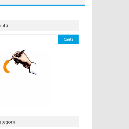
aută
tă
ă:
ategorii