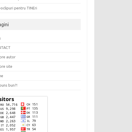
oclipuri pentru TINEri
agini
g
NTACT
pre autor
pre site
me
puns bun?!