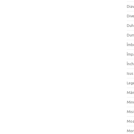
Dia
Div
Duh
Dum
Îmbr
Împ
Înch
Isus
Lege
Mân
Min
Mis
Moa
Mor