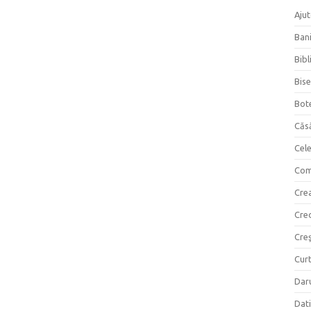
Ajut
Bani
Bibl
Bise
Bot
Căs
Cel
Com
Crea
Cre
Creş
Curt
Daru
Dati