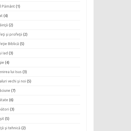
l Pământ
(1)
at
(4)
ăinţă
(2)
eţi şi profeţii
(2)
eţie Biblică
(5)
şi Iad
(3)
gie
(4)
nirea lui Isus
(3)
aluri vechi şi noi
(5)
ăciune
(7)
ătate
(6)
bători
(3)
şit
(5)
nţă şi tehnică
(2)