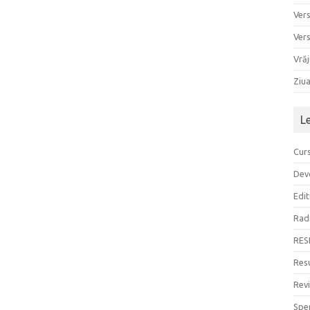
Ver
Ver
Vrăj
Ziu
L
Curs
Devo
Edit
Rad
RES
Resu
Rev
Sper