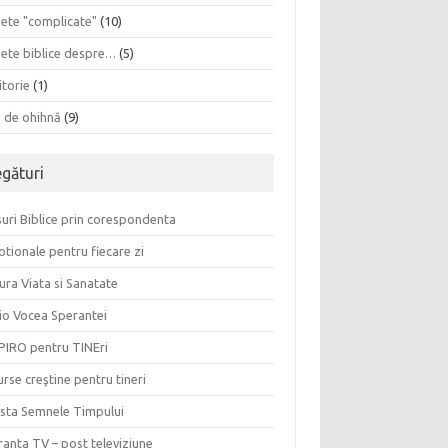
sete "complicate"
(10)
sete biblice despre…
(5)
itorie
(1)
a de ohihnă
(9)
egături
uri Biblice prin corespondenta
tionale pentru fiecare zi
ura Viata si Sanatate
io Vocea Sperantei
PIRO pentru TINEri
rse creştine pentru tineri
ista Semnele Timpului
anta TV – post televiziune