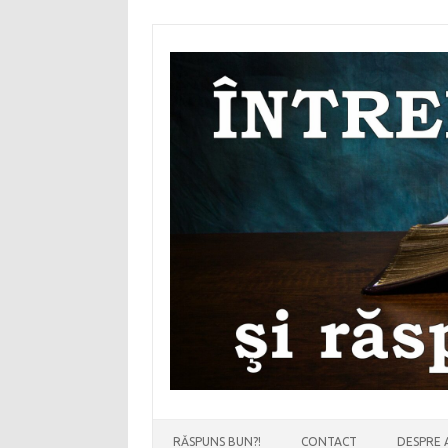
Sari
la
conținut
RĂSPUNS BUN?!
CONTACT
DESPRE