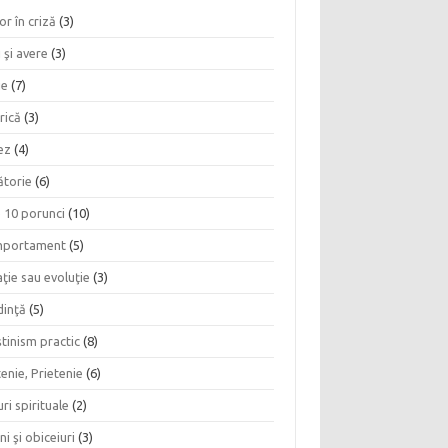
or în criză
(3)
 şi avere
(3)
ie
(7)
rică
(3)
ez
(4)
ătorie
(6)
e 10 porunci
(10)
portament
(5)
ţie sau evoluţie
(3)
dinţă
(5)
tinism practic
(8)
enie, Prietenie
(6)
ri spirituale
(2)
ni şi obiceiuri
(3)