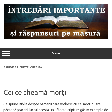
Sari
la
conținut
Menu
ARHIVE ETICHETE:
CHEAMA
Cei ce cheamă morţii
Ce spune Biblia despre oamenii care vorbesc cu cei morţi? Este
păcat să practici lucrul acesta? În Sfânta Scriptură găsim exemple de