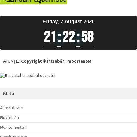
Friday, 7 August 2026
21
:
22
:
58
ATENŢIE!
Copyright © Întrebări Importante!
Meta
Autentificare
Flux intrări
Flux comentarii
WordPress.org