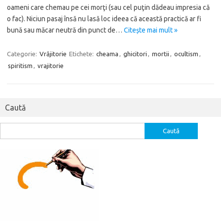
oameni care chemau pe cei morţi (sau cel puţin dădeau impresia că
o fac). Niciun pasaj însă nu lasă loc ideea că această practică ar fi
bună sau măcar neutră din punct de…
Citește mai mult »
Categorie:
Vrăjitorie
Etichete:
cheama
,
ghicitori
,
mortii
,
ocultism
,
spiritism
,
vrajitorie
Caută
Caută
după: