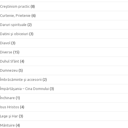
Creştinism practic
(8)
Curtenie, Prietenie
(6)
Daruri spirituale
(2)
Datini şi obiceiuri
(3)
Diavol
(3)
Diverse
(15)
Duhul Sfânt
(4)
Dumnezeu
(5)
Îmbrăcăminte şi accesorii
(2)
Împărtăşania – Cina Domnului
(3)
Închinare
(1)
Isus Hristos
(4)
Lege şi Har
(3)
Mântuire
(4)