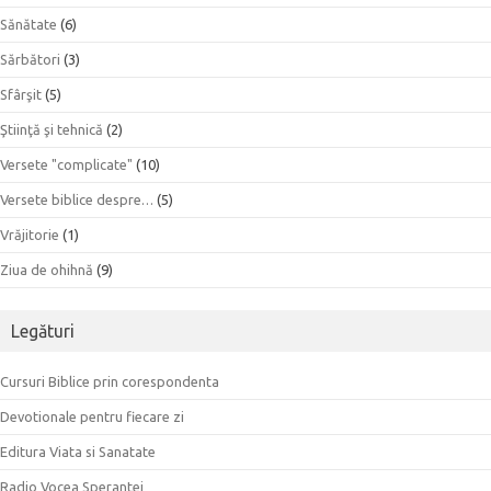
Sănătate
(6)
Sărbători
(3)
Sfârşit
(5)
Ştiinţă şi tehnică
(2)
Versete "complicate"
(10)
Versete biblice despre…
(5)
Vrăjitorie
(1)
Ziua de ohihnă
(9)
Legături
Cursuri Biblice prin corespondenta
Devotionale pentru fiecare zi
Editura Viata si Sanatate
Radio Vocea Sperantei