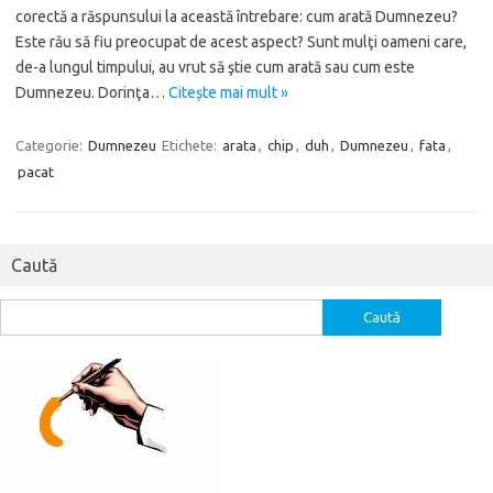
corectă a răspunsului la această întrebare: cum arată Dumnezeu?
Este rău să fiu preocupat de acest aspect? Sunt mulţi oameni care,
de-a lungul timpului, au vrut să ştie cum arată sau cum este
Dumnezeu. Dorinţa…
Citește mai mult »
Categorie:
Dumnezeu
Etichete:
arata
,
chip
,
duh
,
Dumnezeu
,
fata
,
pacat
Caută
Caută
după: