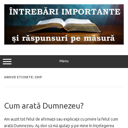
Sari
la
conținut
Menu
ARHIVE ETICHETE:
CHIP
Cum arată Dumnezeu?
Am auzit tot felul de afirmaţii sau explicaţii cu privire la felul cum
arată Dumnezeu. Aş dori să mă ajutaţi şi pe mine în înţelegerea