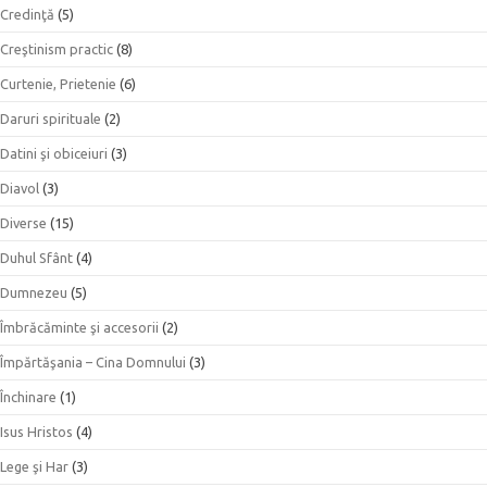
Credinţă
(5)
Creştinism practic
(8)
Curtenie, Prietenie
(6)
Daruri spirituale
(2)
Datini şi obiceiuri
(3)
Diavol
(3)
Diverse
(15)
Duhul Sfânt
(4)
Dumnezeu
(5)
Îmbrăcăminte şi accesorii
(2)
Împărtăşania – Cina Domnului
(3)
Închinare
(1)
Isus Hristos
(4)
Lege şi Har
(3)