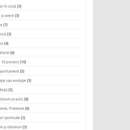
or în criză
(3)
 şi avere
(3)
ie
(7)
rică
(3)
ez
(4)
ătorie
(6)
e 10 porunci
(10)
portament
(5)
ţie sau evoluţie
(3)
dinţă
(5)
tinism practic
(8)
enie, Prietenie
(6)
ri spirituale
(2)
ni şi obiceiuri
(3)