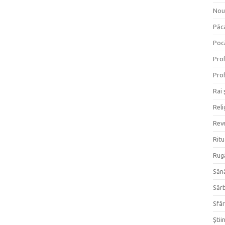
Nou
Păc
Poc
Prof
Prof
Rai 
Reli
Reve
Ritu
Rug
Săn
Săr
Sfâr
Ştii