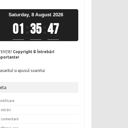
Saturday, 8 August 2026
01
:
35
:
48
TENŢIE!
Copyright © Întrebări
mportante!
eta
ntificare
 intrări
x comentarii