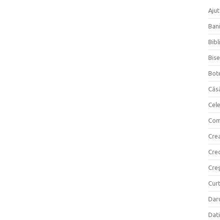
Ajut
Bani
Bibl
Bise
Bot
Căs
Cel
Com
Crea
Cre
Creş
Curt
Daru
Dati