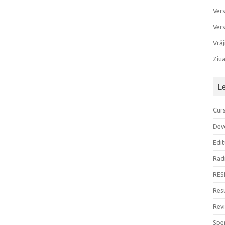
Ver
Ver
Vrăj
Ziu
L
Curs
Devo
Edit
Rad
RES
Resu
Rev
Sper