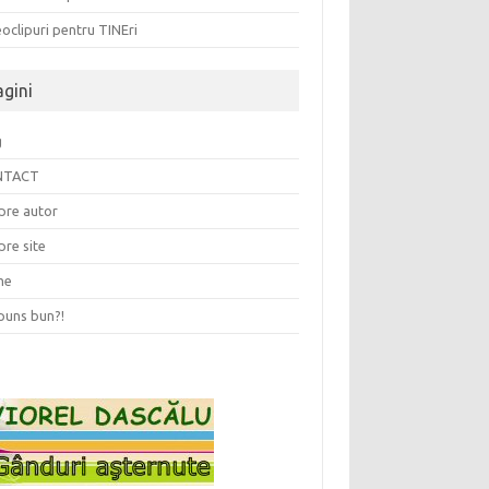
oclipuri pentru TINEri
agini
g
NTACT
pre autor
pre site
me
puns bun?!