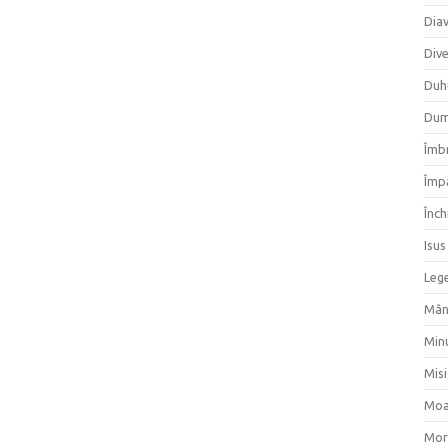
Dia
Div
Duh
Dum
Îmbr
Împ
Înch
Isus
Lege
Mân
Min
Mis
Moa
Mor