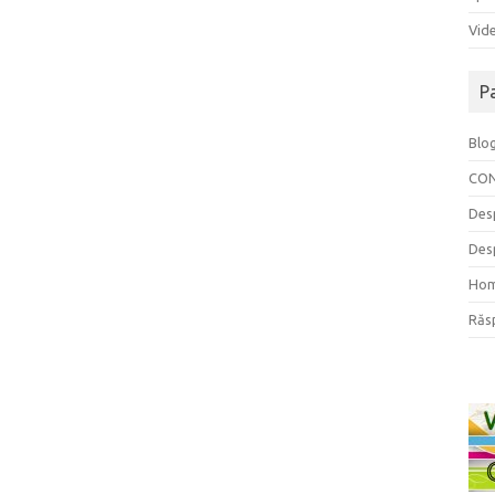
Vide
P
Blo
CO
Des
Des
Ho
Răs