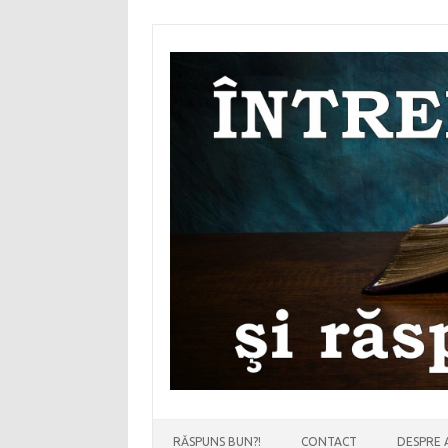
Sari
la
conținut
RĂSPUNS BUN?!
CONTACT
DESPRE