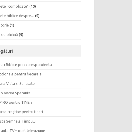
sete "complicate"
(10)
sete biblice despre…
(5)
itorie
(1)
a de ohihnă
(9)
egături
uri Biblice prin corespondenta
tionale pentru fiecare zi
ura Viata si Sanatate
io Vocea Sperantei
PIRO pentru TINEri
rse creştine pentru tineri
ista Semnele Timpului
anta TV – post televiziune