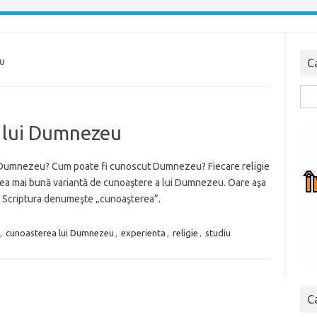
C
U
Cau
dup
a lui Dumnezeu
e Dumnezeu? Cum poate fi cunoscut Dumnezeu? Fiecare religie
 cea mai bună variantă de cunoaştere a lui Dumnezeu. Oare aşa
ce Scriptura denumeşte „cunoaşterea”.
,
cunoasterea lui Dumnezeu
,
experienta
,
religie
,
studiu
C