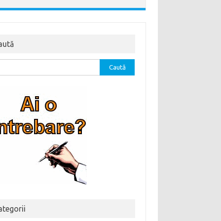
aută
tă
ă:
ategorii