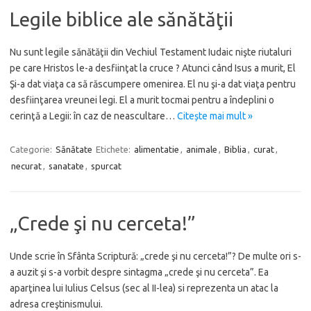
Legile biblice ale sănătăţii
Nu sunt legile sănătăţii din Vechiul Testament Iudaic nişte riutaluri
pe care Hristos le-a desfiinţat la cruce ? Atunci când Isus a murit, El
Şi-a dat viaţa ca să răscumpere omenirea. El nu şi-a dat viaţa pentru
desfiinţarea vreunei legi. El a murit tocmai pentru a îndeplini o
cerinţă a Legii: în caz de neascultare…
Citește mai mult »
Categorie:
Sănătate
Etichete:
alimentatie
,
animale
,
Biblia
,
curat
,
necurat
,
sanatate
,
spurcat
„Crede şi nu cerceta!”
Unde scrie în Sfânta Scriptură: „crede şi nu cerceta!”? De multe ori s-
a auzit şi s-a vorbit despre sintagma „crede şi nu cerceta”. Ea
aparţinea lui Iulius Celsus (sec al II-lea) si reprezenta un atac la
adresa creştinismului.