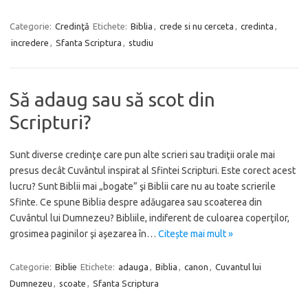
Categorie:
Credinţă
Etichete:
Biblia
,
crede si nu cerceta
,
credinta
,
incredere
,
Sfanta Scriptura
,
studiu
Să adaug sau să scot din
Scripturi?
Sunt diverse credinţe care pun alte scrieri sau tradiţii orale mai
presus decât Cuvântul inspirat al Sfintei Scripturi. Este corect acest
lucru? Sunt Biblii mai „bogate” şi Biblii care nu au toate scrierile
Sfinte. Ce spune Biblia despre adăugarea sau scoaterea din
Cuvântul lui Dumnezeu? Bibliile, indiferent de culoarea coperţilor,
grosimea paginilor şi aşezarea în…
Citește mai mult »
Categorie:
Biblie
Etichete:
adauga
,
Biblia
,
canon
,
Cuvantul lui
Dumnezeu
,
scoate
,
Sfanta Scriptura