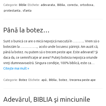
Categorie:
Biblie
Etichete:
adevarata
,
Biblia
,
corecta
,
ortodoxa
,
protestanta
,
sfanta
Până la botez…
Sunt o bunică ce are o mică nepoţică nascută în ……….. Vrem să o
botezăm la ……………, acolo unde locuiesc părinţii. Am auzit că,
până la botez. nu putem să o trecem peste ape. Este adevarat? Şi
daca da, ce semnificaţie ar avea? Puteţi boteza nepoţica oriunde
vreţi dumneavoastră. Singura condiţie, 100% biblică, este ca…
Citește mai mult »
Categorie:
Botez
Etichete:
apă
,
Biblia
,
botez
,
trecerea peste ape
Adevărul, BIBLIA şi minciunile