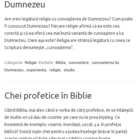
Dumnezeu
Are vreo legătură religia cu cunoaşterea de Dumnezeu? Cum poate
fi cunoscut Dumnezeu? Fiecare religie afirmă că ea este cea
corectă şi că ea oferă cea mai bună variantă de cunoaştere a lui
Dumnezeu. Oare aşa este? Religia are strânsă legătură cu ceea ce
Scriptura denumeşte „cunoaşterea”.
Categorie:
Religie
Etichete:
Biblia
,
cunoastere
,
cunoasterea lui
Dumnezeu
,
experienta
,
religie
,
studiu
Chei profetice în Biblie
Citind Biblia, mai ales când e vorba de cărţi profetice, mi se întâmplă
de multe ori să dau de cuvinte pe care nu le prea înţeleg. Ce
înseamnă de exemplu: coarne, inundaţii, uscat, ş.a. în profeţia
biblică? Există nişte chei pentru a putea înţelege (măcar în parte)
aceste simboluri? Este adevărat că Biblia conţine foarte…