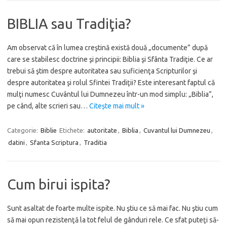
BIBLIA sau Tradiţia?
Am observat că în lumea creştină există două „documente” după
care se stabilesc doctrine şi principii: Biblia şi Sfânta Tradiţie. Ce ar
trebui să ştim despre autoritatea sau suficienţa Scripturilor şi
despre autoritatea şi rolul Sfintei Tradiţii? Este interesant faptul că
mulţi numesc Cuvântul lui Dumnezeu într-un mod simplu: „Biblia”,
pe când, alte scrieri sau…
Citește mai mult »
Categorie:
Biblie
Etichete:
autoritate
,
Biblia
,
Cuvantul lui Dumnezeu
,
datini
,
Sfanta Scriptura
,
Traditia
Cum birui ispita?
Sunt asaltat de foarte multe ispite. Nu ştiu ce să mai fac. Nu ştiu cum
să mai opun rezistenţă la tot felul de gânduri rele. Ce sfat puteţi să-