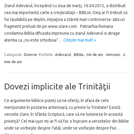
Ziarul Adevărul, începând cu ziua de marţi, 10.04.2012, a distribuit
cea mai importantă carte a creştinătăţii – BIBLIA. Deşi ar fi trebuit să
fie lăudabilă pe deplin, iniţiaţiva a stârnit mari controverse. Iată un
fragment preluat de pe www.ziare.com: Patriarhia Romana
condamna Biblia difuzata impreuna cu ziarul Adevarul si atrage
atentia ca „nu este ortodoxa”…
Citește mai mult »
Categorie:
Diverse
Etichete:
Adevarul
,
Biblia
,
mii de ani
,
minciuni
,
o
mie de ani
Dovezi implicite ale Trinităţii
Ce argumente biblice puteţi să ne oferiţi, în afară de cele
menţionate în postarea anterioară, cu privire la Trinitate? Există
versete clare, în Sfânta Scriptură, care să ne lumineze în această
privinţă? Cel mai uşor mi-ar fi să fac o înşiruire a versetelor din Biblie
unde se vorbeşte despre Tatăl, unde se vorbeşte despre Fiul…