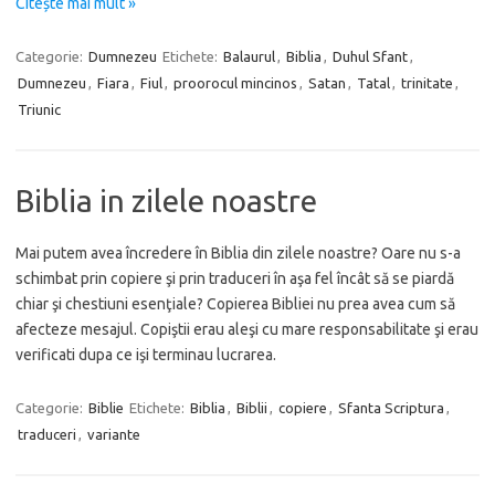
Citește mai mult »
Categorie:
Dumnezeu
Etichete:
Balaurul
,
Biblia
,
Duhul Sfant
,
Dumnezeu
,
Fiara
,
Fiul
,
proorocul mincinos
,
Satan
,
Tatal
,
trinitate
,
Triunic
Biblia in zilele noastre
Mai putem avea încredere în Biblia din zilele noastre? Oare nu s-a
schimbat prin copiere şi prin traduceri în aşa fel încât să se piardă
chiar şi chestiuni esenţiale? Copierea Bibliei nu prea avea cum să
afecteze mesajul. Copiştii erau aleşi cu mare responsabilitate şi erau
verificati dupa ce işi terminau lucrarea.
Categorie:
Biblie
Etichete:
Biblia
,
Biblii
,
copiere
,
Sfanta Scriptura
,
traduceri
,
variante