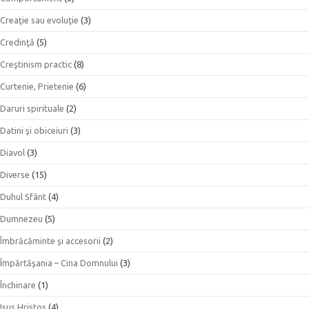
Creaţie sau evoluţie
(3)
Credinţă
(5)
Creştinism practic
(8)
Curtenie, Prietenie
(6)
Daruri spirituale
(2)
Datini şi obiceiuri
(3)
Diavol
(3)
Diverse
(15)
Duhul Sfânt
(4)
Dumnezeu
(5)
Îmbrăcăminte şi accesorii
(2)
Împărtăşania – Cina Domnului
(3)
Închinare
(1)
Isus Hristos
(4)