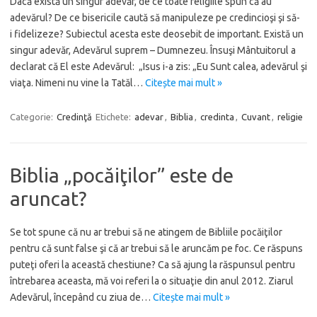
Dacă există un singur adevăr, de ce toate religiile spun că au
adevărul? De ce bisericile caută să manipuleze pe credincioşi şi să-
i fidelizeze? Subiectul acesta este deosebit de important. Există un
singur adevăr, Adevărul suprem – Dumnezeu. Însuşi Mântuitorul a
declarat că El este Adevărul: „Isus i-a zis: „Eu Sunt calea, adevărul şi
viaţa. Nimeni nu vine la Tatăl…
Citește mai mult »
Categorie:
Credinţă
Etichete:
adevar
,
Biblia
,
credinta
,
Cuvant
,
religie
Biblia „pocăiţilor” este de
aruncat?
Se tot spune că nu ar trebui să ne atingem de Bibliile pocăiţilor
pentru că sunt false şi că ar trebui să le aruncăm pe foc. Ce răspuns
puteţi oferi la această chestiune? Ca să ajung la răspunsul pentru
întrebarea aceasta, mă voi referi la o situaţie din anul 2012. Ziarul
Adevărul, începând cu ziua de…
Citește mai mult »