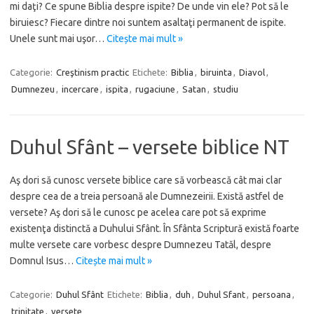
mi daţi? Ce spune Biblia despre ispite? De unde vin ele? Pot să le
biruiesc? Fiecare dintre noi suntem asaltaţi permanent de ispite.
Unele sunt mai uşor…
Citește mai mult »
Categorie:
Creştinism practic
Etichete:
Biblia
,
biruinta
,
Diavol
,
Dumnezeu
,
incercare
,
ispita
,
rugaciune
,
Satan
,
studiu
Duhul Sfânt – versete biblice NT
Aş dori să cunosc versete biblice care să vorbească cât mai clar
despre cea de a treia persoană ale Dumnezeirii. Există astfel de
versete? Aş dori să le cunosc pe acelea care pot să exprime
existenţa distinctă a Duhului Sfânt. În Sfânta Scriptură există foarte
multe versete care vorbesc despre Dumnezeu Tatăl, despre
Domnul Isus…
Citește mai mult »
Categorie:
Duhul Sfânt
Etichete:
Biblia
,
duh
,
Duhul Sfant
,
persoana
,
trinitate
,
versete