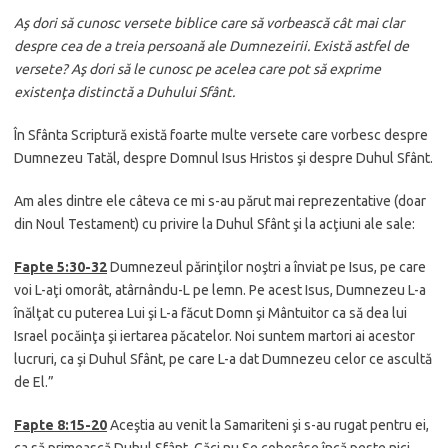
Aş dori să cunosc versete biblice care să vorbească cât mai clar
despre cea de a treia persoană ale Dumnezeirii. Există astfel de
versete? Aş dori să le cunosc pe acelea care pot să exprime
existenţa distinctă a Duhului Sfânt.
În Sfânta Scriptură există foarte multe versete care vorbesc despre
Dumnezeu Tatăl, despre Domnul Isus Hristos şi despre Duhul Sfânt.
Am ales dintre ele câteva ce mi s-au părut mai reprezentative (doar
din Noul Testament) cu privire la Duhul Sfânt şi la acţiuni ale sale:
Fapte 5:
30-32
Dumnezeul părinţilor noştri a înviat pe Isus, pe care
voi L-aţi omorât, atârnându-L pe lemn. Pe acest Isus, Dumnezeu L-a
înălţat cu puterea Lui şi L-a făcut Domn şi Mântuitor ca să dea lui
Israel pocăinţa şi iertarea păcatelor. Noi suntem martori ai acestor
lucruri, ca şi Duhul Sfânt, pe care L-a dat Dumnezeu celor ce ascultă
de El.”
Fapte 8:15-20
Aceştia au venit la Samariteni şi s-au rugat pentru ei,
ca să primească Duhul Sfânt. Căci nu Se coborâse încă peste nici