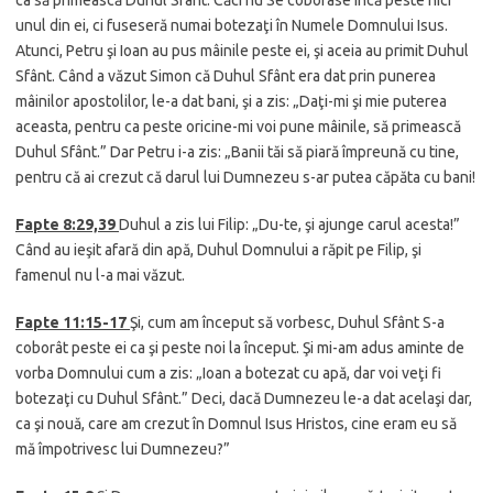
unul din ei, ci fuseseră numai botezaţi în Numele Domnului Isus.
Atunci, Petru şi Ioan au pus mâinile peste ei, şi aceia au primit Duhul
Sfânt. Când a văzut Simon că Duhul Sfânt era dat prin punerea
mâinilor apostolilor, le-a dat bani, şi a zis: „Daţi-mi şi mie puterea
aceasta, pentru ca peste oricine-mi voi pune mâinile, să primească
Duhul Sfânt.” Dar Petru i-a zis: „Banii tăi să piară împreună cu tine,
pentru că ai crezut că darul lui Dumnezeu s-ar putea căpăta cu bani!
Fapte 8:29,39
Duhul a zis lui Filip: „Du-te, şi ajunge carul acesta!”
Când au ieşit afară din apă, Duhul Domnului a răpit pe Filip, şi
famenul nu l-a mai văzut.
Fapte 11:
15-17
Şi, cum am început să vorbesc, Duhul Sfânt S-a
coborât peste ei ca şi peste noi la început. Şi mi-am adus aminte de
vorba Domnului cum a zis: „Ioan a botezat cu apă, dar voi veţi fi
botezaţi cu Duhul Sfânt.” Deci, dacă Dumnezeu le-a dat acelaşi dar,
ca şi nouă, care am crezut în Domnul Isus Hristos, cine eram eu să
mă împotrivesc lui Dumnezeu?”