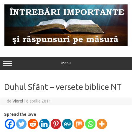
Sari
la
conținut
Menu
Duhul Sfânt – versete biblice NT
de
Viorel
|
6 aprilie 2011
Spread the love