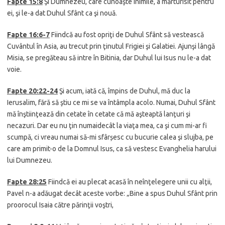
Fapte 15:8
Şi Dumnezeu, care cunoaşte inimile, a mărturisit pentru
ei, şi le-a dat Duhul Sfânt ca şi nouă.
Fapte 16:
6-7
Fiindcă au fost opriţi de Duhul Sfânt să vestească
Cuvântul în Asia, au trecut prin ţinutul Frigiei şi Galatiei. Ajunşi lângă
Misia, se pregăteau să intre în Bitinia, dar Duhul lui Isus nu le-a dat
voie.
Fapte 20:22-24
Şi acum, iată că, împins de Duhul, mă duc la
Ierusalim, fără să ştiu ce mi se va întâmpla acolo. Numai, Duhul Sfânt
mă înştiinţează din cetate în cetate că mă aşteaptă lanţuri şi
necazuri. Dar eu nu ţin numaidecât la viaţa mea, ca şi cum mi-ar fi
scumpă, ci vreau numai să-mi sfârșesc cu bucurie calea şi slujba, pe
care am primit-o de la Domnul Isus, ca să vestesc Evanghelia harului
lui Dumnezeu.
Fapte 28:25
Fiindcă ei au plecat acasă în neînţelegere unii cu alţii,
Pavel n-a adăugat decât aceste vorbe: „Bine a spus Duhul Sfânt prin
proorocul Isaia către părinţii voştri,