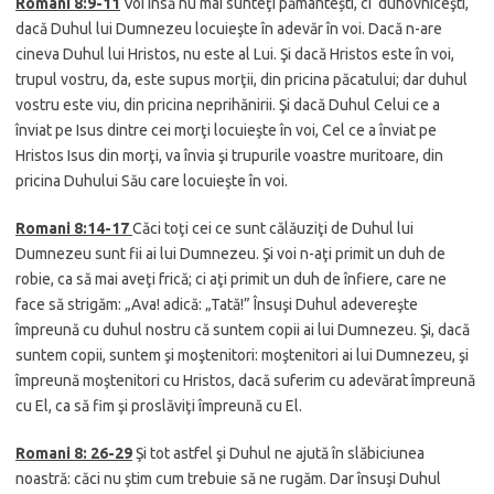
Romani 8:9-11
Voi însă nu mai sunteţi pământești, ci duhovniceşti,
dacă Duhul lui Dumnezeu locuieşte în adevăr în voi. Dacă n-are
cineva Duhul lui Hristos, nu este al Lui. Şi dacă Hristos este în voi,
trupul vostru, da, este supus morţii, din pricina păcatului; dar duhul
vostru este viu, din pricina neprihănirii. Şi dacă Duhul Celui ce a
înviat pe Isus dintre cei morţi locuieşte în voi, Cel ce a înviat pe
Hristos Isus din morţi, va învia şi trupurile voastre muritoare, din
pricina Duhului Său care locuieşte în voi.
Romani 8:14-17
Căci toţi cei ce sunt călăuziţi de Duhul lui
Dumnezeu sunt fii ai lui Dumnezeu. Şi voi n-aţi primit un duh de
robie, ca să mai aveţi frică; ci aţi primit un duh de înfiere, care ne
face să strigăm: „Ava! adică: „Tată!” Însuşi Duhul adevereşte
împreună cu duhul nostru că suntem copii ai lui Dumnezeu. Şi, dacă
suntem copii, suntem şi moştenitori: moştenitori ai lui Dumnezeu, şi
împreună moştenitori cu Hristos, dacă suferim cu adevărat împreună
cu El, ca să fim şi proslăviţi împreună cu El.
Romani 8:
26-29
Şi tot astfel şi Duhul ne ajută în slăbiciunea
noastră: căci nu ştim cum trebuie să ne rugăm. Dar însuşi Duhul