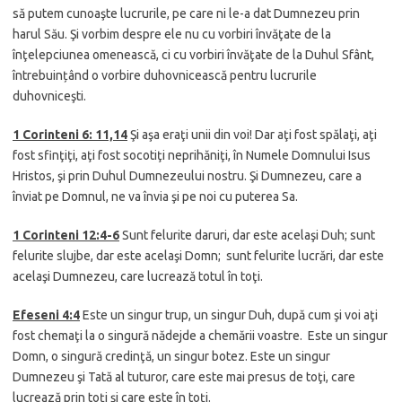
să putem cunoaşte lucrurile, pe care ni le-a dat Dumnezeu prin
harul Său. Şi vorbim despre ele nu cu vorbiri învăţate de la
înţelepciunea omenească, ci cu vorbiri învăţate de la Duhul Sfânt,
întrebuințând o vorbire duhovnicească pentru lucrurile
duhovniceşti.
1 Corinteni 6: 11,14
Şi aşa eraţi unii din voi! Dar aţi fost spălaţi, aţi
fost sfinţiţi, aţi fost socotiţi neprihăniţi, în Numele Domnului Isus
Hristos, şi prin Duhul Dumnezeului nostru. Şi Dumnezeu, care a
înviat pe Domnul, ne va învia şi pe noi cu puterea Sa.
1 Corinteni 12:4-6
Sunt felurite daruri, dar este acelaşi Duh; sunt
felurite slujbe, dar este acelaşi Domn; sunt felurite lucrări, dar este
acelaşi Dumnezeu, care lucrează totul în toţi.
Efeseni 4:4
Este un singur trup, un singur Duh, după cum şi voi aţi
fost chemaţi la o singură nădejde a chemării voastre. Este un singur
Domn, o singură credinţă, un singur botez. Este un singur
Dumnezeu şi Tată al tuturor, care este mai presus de toţi, care
lucrează prin toţi şi care este în toţi.