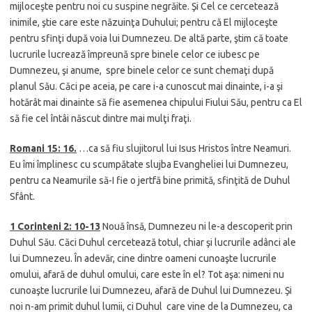
mijloceşte pentru noi cu suspine negrăite. Şi Cel ce cercetează
inimile, ştie care este năzuinţa Duhului; pentru că El mijloceşte
pentru sfinţi după voia lui Dumnezeu. De altă parte, ştim că toate
lucrurile lucrează împreună spre binele celor ce iubesc pe
Dumnezeu, şi anume, spre binele celor ce sunt chemaţi după
planul Său. Căci pe aceia, pe care i-a cunoscut mai dinainte, i-a şi
hotărât mai dinainte să fie asemenea chipului Fiului Său, pentru ca El
să fie cel întâi născut dintre mai mulţi fraţi.
Romani 15:
16.
…ca să fiu slujitorul lui Isus Hristos între Neamuri.
Eu îmi împlinesc cu scumpătate slujba Evangheliei lui Dumnezeu,
pentru ca Neamurile să-I fie o jertfă bine primită, sfinţită de Duhul
Sfânt.
1 Corinteni 2:
10-13
Nouă însă, Dumnezeu ni le-a descoperit prin
Duhul Său. Căci Duhul cercetează totul, chiar şi lucrurile adânci ale
lui Dumnezeu.
În adevăr, cine dintre oameni cunoaşte lucrurile
omului, afară de duhul omului, care este în el? Tot aşa: nimeni nu
cunoaşte lucrurile lui Dumnezeu, afară de Duhul lui Dumnezeu. Şi
noi n-am primit duhul lumii, ci Duhul care vine de la Dumnezeu, ca