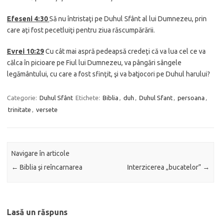
Efeseni 4:30
Să nu întristaţi pe Duhul Sfânt al lui Dumnezeu, prin
care aţi fost pecetluiţi pentru ziua răscumpărării.
Evrei 10:29
Cu cât mai aspră pedeapsă credeţi că va lua cel ce va
călca în picioare pe Fiul lui Dumnezeu, va pângări sângele
legământului, cu care a fost sfinţit, şi va batjocori pe Duhul harului?
Categorie:
Duhul Sfânt
Etichete:
Biblia
,
duh
,
Duhul Sfant
,
persoana
,
trinitate
,
versete
Navigare în articole
←
Biblia şi reîncarnarea
Interzicerea „bucatelor”
→
Lasă un răspuns