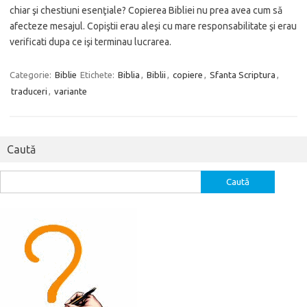
chiar şi chestiuni esenţiale? Copierea Bibliei nu prea avea cum să
afecteze mesajul. Copiştii erau aleşi cu mare responsabilitate şi erau
verificati dupa ce işi terminau lucrarea.
Categorie:
Biblie
Etichete:
Biblia
,
Biblii
,
copiere
,
Sfanta Scriptura
,
traduceri
,
variante
Caută
Caută
după: