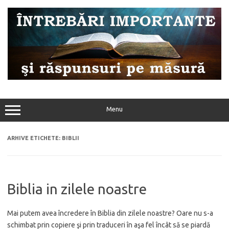
Sari
la
conținut
Menu
ARHIVE ETICHETE:
BIBLII
Biblia in zilele noastre
Mai putem avea încredere în Biblia din zilele noastre? Oare nu s-a
schimbat prin copiere şi prin traduceri în aşa fel încât să se piardă