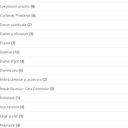
Creştinism practic
(8)
Curtenie, Prietenie
(6)
Daruri spirituale
(2)
Datini şi obiceiuri
(3)
Diavol
(3)
Diverse
(15)
Duhul Sfânt
(4)
Dumnezeu
(5)
Îmbrăcăminte şi accesorii
(2)
Împărtăşania – Cina Domnului
(3)
Închinare
(1)
Isus Hristos
(4)
Lege şi Har
(3)
Mântuire
(4)