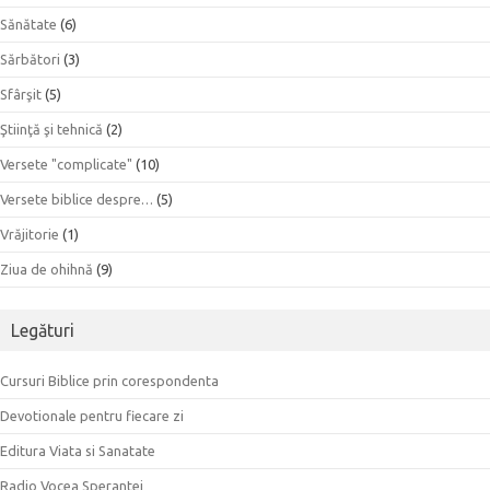
Sănătate
(6)
Sărbători
(3)
Sfârşit
(5)
Ştiinţă şi tehnică
(2)
Versete "complicate"
(10)
Versete biblice despre…
(5)
Vrăjitorie
(1)
Ziua de ohihnă
(9)
Legături
Cursuri Biblice prin corespondenta
Devotionale pentru fiecare zi
Editura Viata si Sanatate
Radio Vocea Sperantei