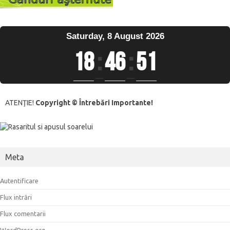
Saturday, 8 August 2026
18
:
46
:
51
ATENŢIE!
Copyright © Întrebări Importante!
Meta
Autentificare
Flux intrări
Flux comentarii
WordPress.org