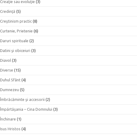
Creaţie sau evoluţie
(3)
Credinţă
(5)
Creştinism practic
(8)
Curtenie, Prietenie
(6)
Daruri spirituale
(2)
Datini şi obiceiuri
(3)
Diavol
(3)
Diverse
(15)
Duhul Sfânt
(4)
Dumnezeu
(5)
Îmbrăcăminte şi accesorii
(2)
Împărtăşania – Cina Domnului
(3)
Închinare
(1)
Isus Hristos
(4)