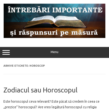
Sari
la
conținut
Menu
ARHIVE ETICHETE:
HOROSCOP
Zodiacul sau Horoscopul
Este horoscopul ceva relevant? Este păcat să credem în ceea ce
„prezice” horoscopul? Are vreo legătură horoscopul cu religia