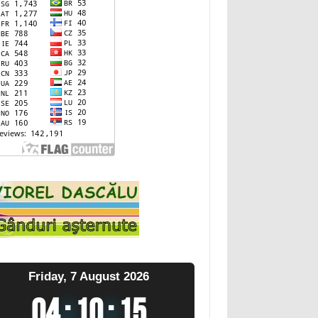
Friday, 7 August 2026
04
:
10
:
16