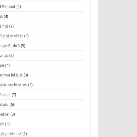
l Pământ
(1)
at
(4)
ăinţă
(2)
eţi şi profeţii
(2)
eţie Biblică
(5)
şi Iad
(3)
gie
(4)
nirea lui Isus
(3)
aluri vechi şi noi
(5)
ăciune
(7)
ătate
(6)
bători
(3)
şit
(5)
nţă şi tehnică
(2)