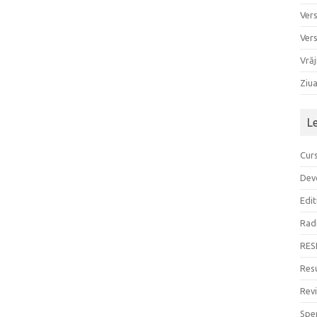
Ver
Ver
Vrăj
Ziu
L
Curs
Devo
Edit
Rad
RES
Resu
Rev
Sper