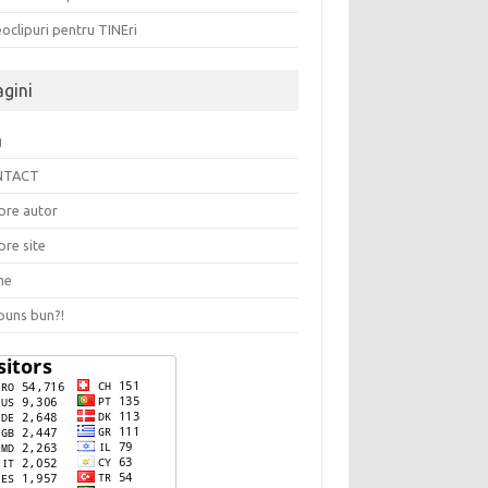
oclipuri pentru TINEri
agini
g
NTACT
pre autor
pre site
me
puns bun?!