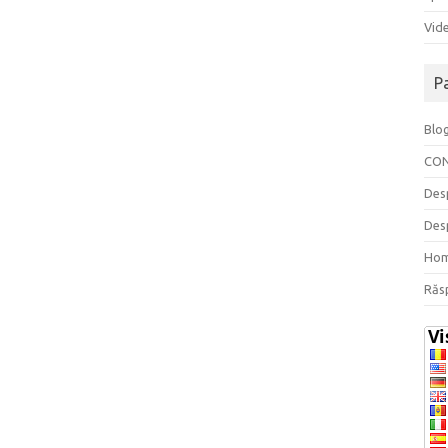
Vide
P
Blo
CO
Des
Des
Ho
Răs