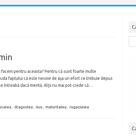
C
Cau
dup
ămin
să facem pentru aceasta? Pentru că sunt foarte multe
 ciuda faptului că este nevoie de aşa un efort ce trebuie depus
 se întreabă dacă merită. Alţii nu mai pot crede că…
icarea
,
dragostea
,
Isus
,
maturitatea
,
rugaciunea
C