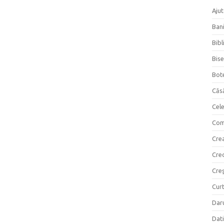
Ajut
Bani
Bibl
Bise
Bot
Căs
Cel
Com
Crea
Cre
Creş
Curt
Daru
Dati