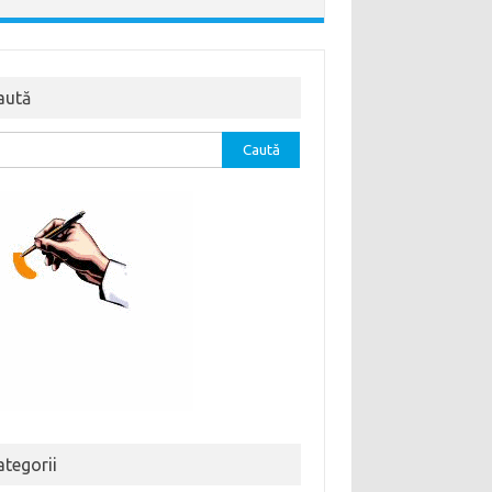
aută
tă
ă:
ategorii