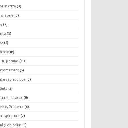
or în criză
(3)
 şi avere
(3)
ie
(7)
rică
(3)
ez
(4)
ătorie
(6)
e 10 porunci
(10)
portament
(5)
ţie sau evoluţie
(3)
dinţă
(5)
tinism practic
(8)
enie, Prietenie
(6)
ri spirituale
(2)
ni şi obiceiuri
(3)