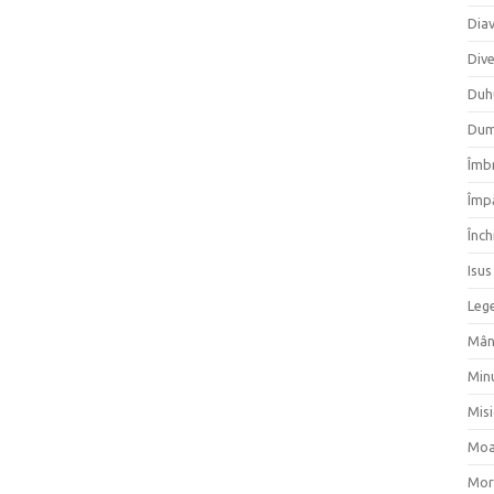
Dia
Div
Duh
Dum
Îmbr
Împ
Înch
Isus
Lege
Mân
Min
Mis
Moa
Mor