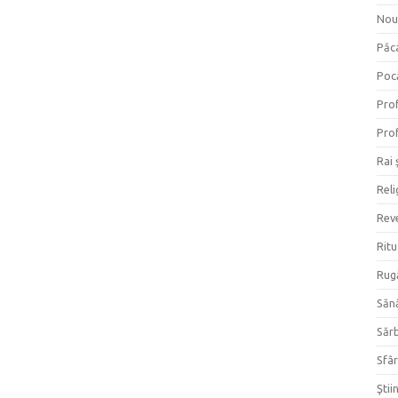
Nou
Păc
Poc
Prof
Prof
Rai 
Reli
Reve
Ritu
Rug
Săn
Săr
Sfâr
Ştii