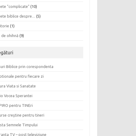
sete "complicate"
(10)
sete biblice despre…
(5)
itorie
(1)
a de ohihnă
(9)
egături
uri Biblice prin corespondenta
tionale pentru fiecare zi
ura Viata si Sanatate
io Vocea Sperantei
PIRO pentru TINEri
rse creştine pentru tineri
ista Semnele Timpului
anta TV – post televiziune