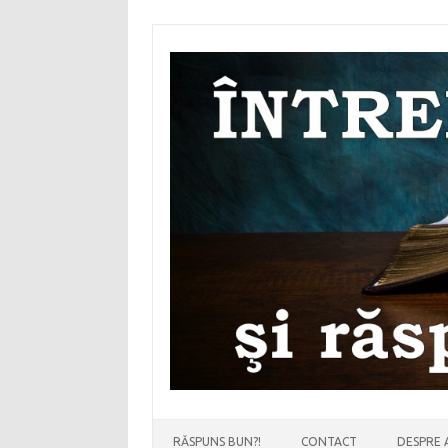
Sari
la
conținut
RĂSPUNS BUN?!
CONTACT
DESPRE