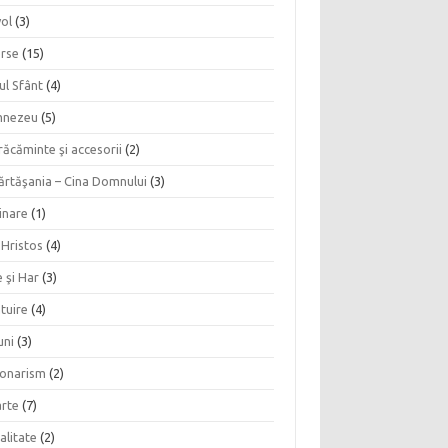
vol
(3)
erse
(15)
ul Sfânt
(4)
nezeu
(5)
ăcăminte şi accesorii
(2)
ărtăşania – Cina Domnului
(3)
inare
(1)
 Hristos
(4)
 şi Har
(3)
tuire
(4)
uni
(3)
ionarism
(2)
rte
(7)
alitate
(2)