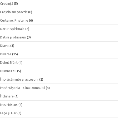
Credinţă
(5)
Creştinism practic
(8)
Curtenie, Prietenie
(6)
Daruri spirituale
(2)
Datini şi obiceiuri
(3)
Diavol
(3)
Diverse
(15)
Duhul Sfânt
(4)
Dumnezeu
(5)
Îmbrăcăminte şi accesorii
(2)
Împărtăşania – Cina Domnului
(3)
Închinare
(1)
Isus Hristos
(4)
Lege şi Har
(3)