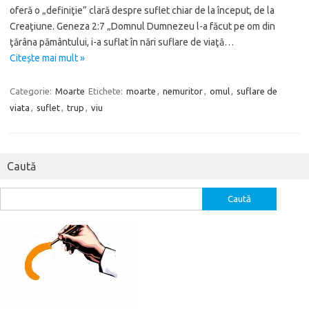
oferă o „definiţie” clară despre suflet chiar de la început, de la
Creaţiune. Geneza 2:7 „Domnul Dumnezeu l-a făcut pe om din
ţărâna pământului, i-a suflat în nări suflare de viaţă…
Citește mai mult »
Categorie:
Moarte
Etichete:
moarte
,
nemuritor
,
omul
,
suflare de
viata
,
suflet
,
trup
,
viu
Caută
Caută
după: