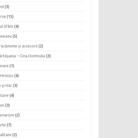
vol
(3)
erse
(15)
ul Sfânt
(4)
nezeu
(5)
ăcăminte şi accesorii
(2)
ărtăşania – Cina Domnului
(3)
inare
(1)
 Hristos
(4)
 şi Har
(3)
tuire
(4)
uni
(3)
ionarism
(2)
rte
(7)
alitate
(2)