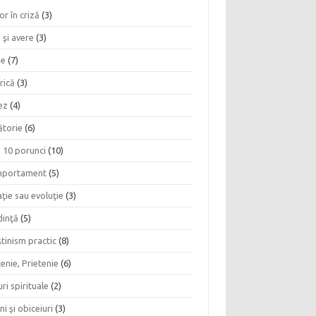
or în criză
(3)
 şi avere
(3)
ie
(7)
rică
(3)
ez
(4)
ătorie
(6)
e 10 porunci
(10)
portament
(5)
ţie sau evoluţie
(3)
dinţă
(5)
tinism practic
(8)
enie, Prietenie
(6)
ri spirituale
(2)
ni şi obiceiuri
(3)