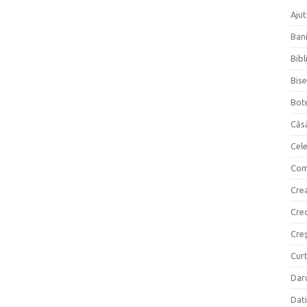
Ajut
Bani
Bibl
Bise
Bot
Căs
Cel
Com
Crea
Cre
Creş
Curt
Daru
Dati