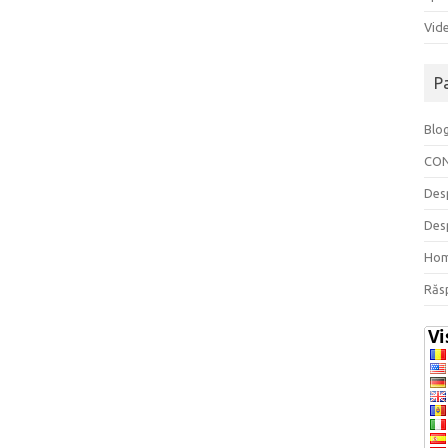
Vide
P
Blo
CO
Des
Des
Ho
Răs