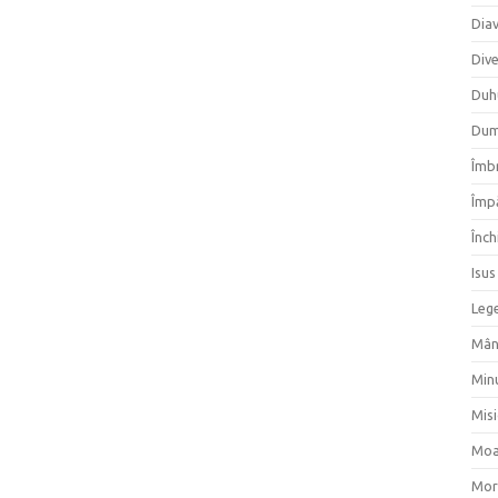
Dia
Div
Duh
Dum
Îmbr
Împ
Înch
Isus
Lege
Mân
Min
Mis
Moa
Mor