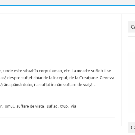
C
Cau
dup
, unde este situat în corpul uman, etc. La moarte sufletul se
clară despre suflet chiar de la început, de la Creaţiune. Geneza
âna pământului, i-a suflat în nări suflare de viaţă…
r
,
omul
,
suflare de viata
,
suflet
,
trup
,
viu
C