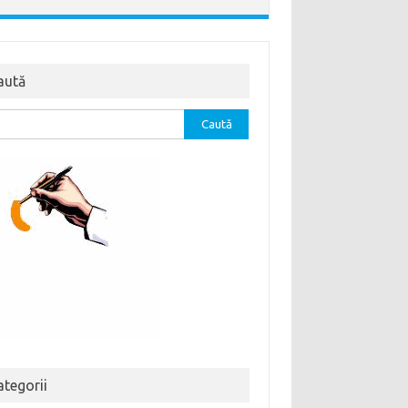
aută
tă
ă:
ategorii