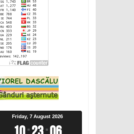
Friday, 7 August 2026
10
:
23
:
07