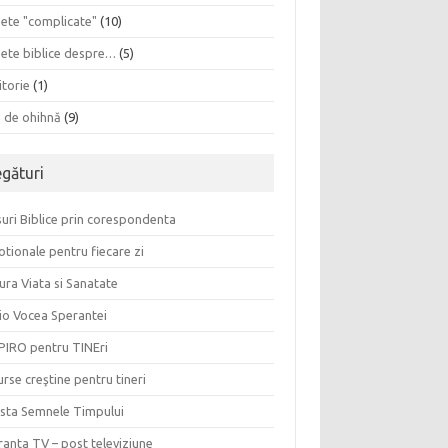
sete "complicate"
(10)
sete biblice despre…
(5)
itorie
(1)
a de ohihnă
(9)
egături
uri Biblice prin corespondenta
tionale pentru fiecare zi
ura Viata si Sanatate
io Vocea Sperantei
PIRO pentru TINEri
rse creştine pentru tineri
ista Semnele Timpului
anta TV – post televiziune