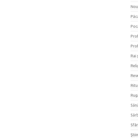
Nou
Păc
Poc
Prof
Prof
Rai 
Reli
Reve
Ritu
Rug
Săn
Săr
Sfâr
Ştii