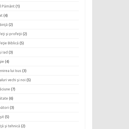
l Pământ
(1)
at
(4)
ăinţă
(2)
eţi şi profeţii
(2)
eţie Biblică
(5)
şi Iad
(3)
gie
(4)
nirea lui Isus
(3)
aluri vechi şi noi
(5)
ăciune
(7)
ătate
(6)
bători
(3)
şit
(5)
nţă şi tehnică
(2)