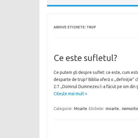
ARHIVE ETICHETE:
TRUP
Ce este sufletul?
Ce putem şti despre suflet: ce este, cum este
desparte de trup? Biblia oferă o „definiţie” 
2:7 „Domnul Dumnezeu l-a făcut pe om din ţăr
Citește mai mult »
Categorie:
Moarte
Etichete:
moarte
,
nemurito