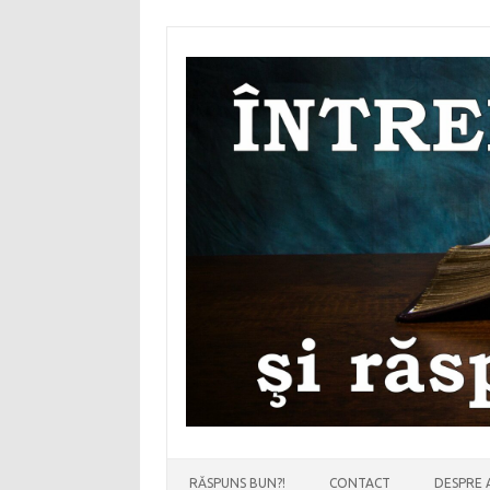
Sari
la
conținut
RĂSPUNS BUN?!
CONTACT
DESPRE