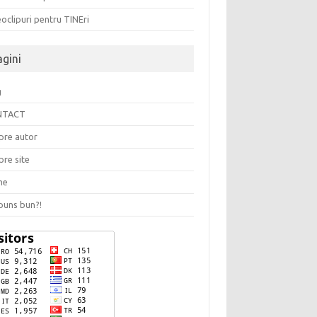
oclipuri pentru TINEri
agini
g
NTACT
pre autor
pre site
me
puns bun?!