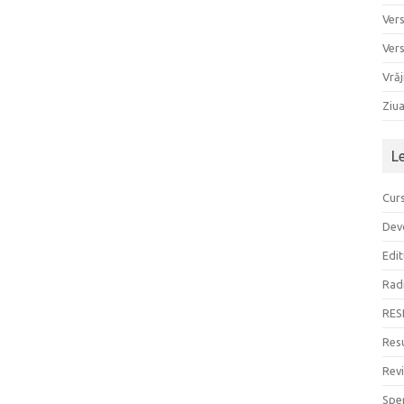
Ver
Ver
Vrăj
Ziu
L
Curs
Devo
Edit
Rad
RES
Resu
Rev
Sper