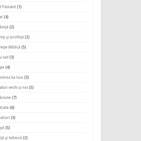
l Pământ
(1)
at
(4)
ăinţă
(2)
eţi şi profeţii
(2)
eţie Biblică
(5)
şi Iad
(3)
gie
(4)
nirea lui Isus
(3)
aluri vechi şi noi
(5)
ăciune
(7)
ătate
(6)
bători
(3)
şit
(5)
nţă şi tehnică
(2)