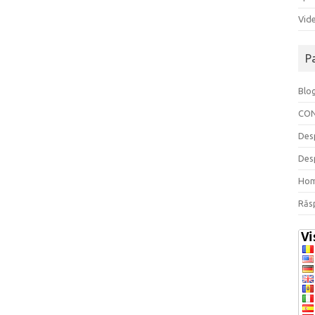
Vide
P
Blo
CO
Des
Des
Ho
Răs