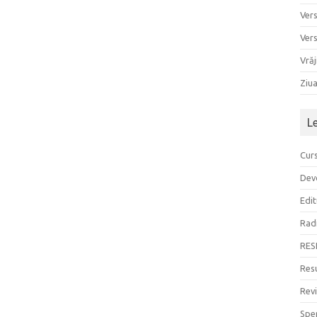
Ver
Ver
Vrăj
Ziu
L
Curs
Devo
Edit
Rad
RES
Resu
Rev
Sper