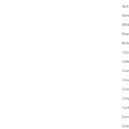
Ajut
Bani
Bibl
Bise
Bot
Căs
Cel
Com
Crea
Cre
Creş
Curt
Daru
Dati