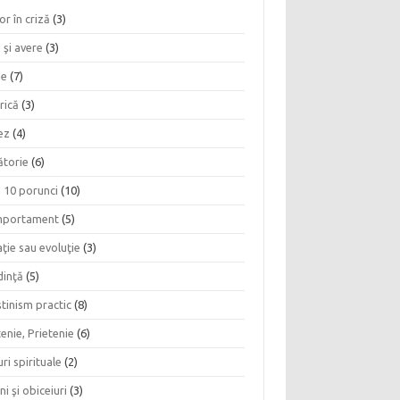
or în criză
(3)
 şi avere
(3)
ie
(7)
rică
(3)
ez
(4)
ătorie
(6)
e 10 porunci
(10)
portament
(5)
ţie sau evoluţie
(3)
dinţă
(5)
tinism practic
(8)
enie, Prietenie
(6)
ri spirituale
(2)
ni şi obiceiuri
(3)