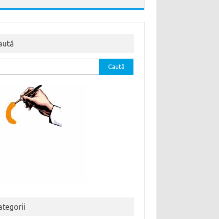
aută
tă
ă:
ategorii