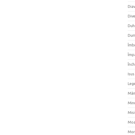
Dia
Div
Duh
Dum
Îmbr
Împ
Înch
Isus
Lege
Mân
Min
Mis
Moa
Mor