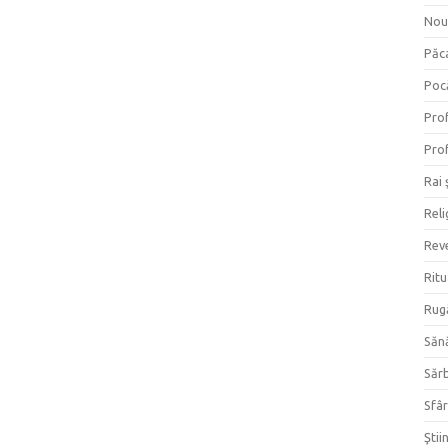
Nou
Păc
Poc
Prof
Prof
Rai 
Reli
Reve
Ritu
Rug
Săn
Săr
Sfâr
Ştii