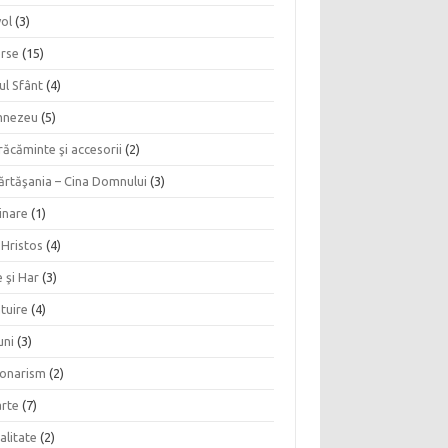
vol
(3)
erse
(15)
ul Sfânt
(4)
nezeu
(5)
ăcăminte şi accesorii
(2)
ărtăşania – Cina Domnului
(3)
inare
(1)
 Hristos
(4)
 şi Har
(3)
tuire
(4)
uni
(3)
ionarism
(2)
rte
(7)
alitate
(2)