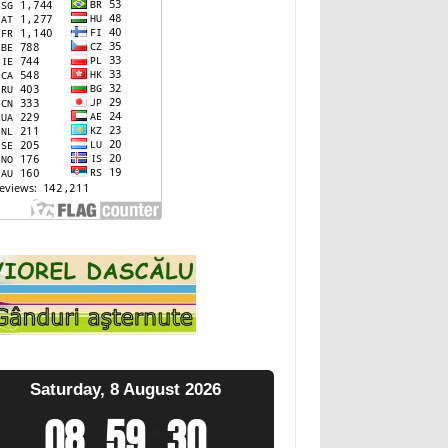
Saturday, 8 August 2026
08
:
59
:
31