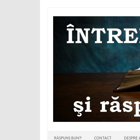
Sari
la
conținut
RĂSPUNS BUN?!
CONTACT
DESPRE