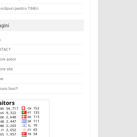
oclipuri pentru TINEri
agini
g
NTACT
pre autor
pre site
me
puns bun?!