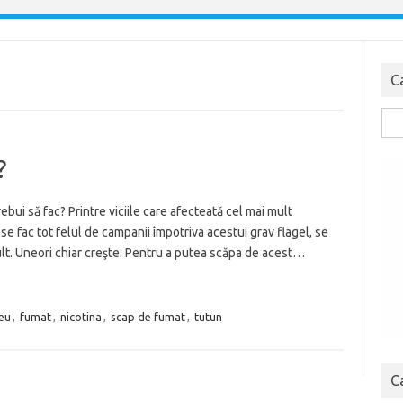
C
Cau
dup
?
ebui să fac? Printre viciile care afecteată cel mai mult
se fac tot felul de campanii împotriva acestui grav flagel, se
lt. Uneori chiar creşte. Pentru a putea scăpa de acest…
eu
,
fumat
,
nicotina
,
scap de fumat
,
tutun
C