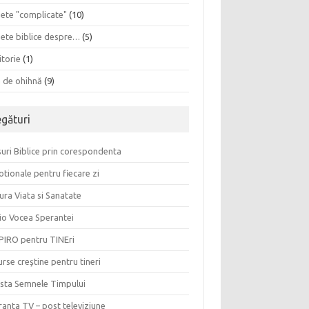
sete "complicate"
(10)
sete biblice despre…
(5)
itorie
(1)
a de ohihnă
(9)
egături
uri Biblice prin corespondenta
tionale pentru fiecare zi
ura Viata si Sanatate
io Vocea Sperantei
PIRO pentru TINEri
rse creştine pentru tineri
ista Semnele Timpului
anta TV – post televiziune