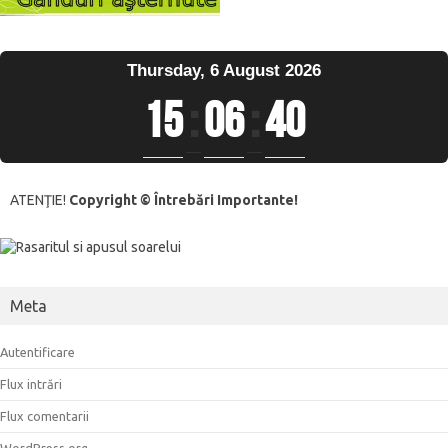
Thursday, 6 August 2026
15
:
06
:
40
ATENŢIE!
Copyright © Întrebări Importante!
Meta
Autentificare
Flux intrări
Flux comentarii
WordPress.org