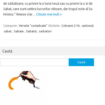
de sărbătoare, cu privire la o lună nouă sau cu privire la o zi de
Sabat, care sunt umbra lucrurilor viitoare, dar trupul este al lui
Hristos.” Reiese clar…
Citește mai mult »
Categorie:
Versete "complicate"
Etichete:
Coloseni 2:16
,
optional
,
sabat
,
Sabate
,
Sabatul
,
sarbatori
Caută
Caută
după: