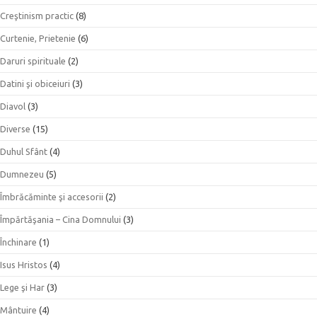
Creştinism practic
(8)
Curtenie, Prietenie
(6)
Daruri spirituale
(2)
Datini şi obiceiuri
(3)
Diavol
(3)
Diverse
(15)
Duhul Sfânt
(4)
Dumnezeu
(5)
Îmbrăcăminte şi accesorii
(2)
Împărtăşania – Cina Domnului
(3)
Închinare
(1)
Isus Hristos
(4)
Lege şi Har
(3)
Mântuire
(4)