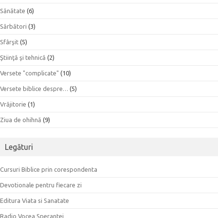
Sănătate
(6)
Sărbători
(3)
Sfârşit
(5)
Ştiinţă şi tehnică
(2)
Versete "complicate"
(10)
Versete biblice despre…
(5)
Vrăjitorie
(1)
Ziua de ohihnă
(9)
Legături
Cursuri Biblice prin corespondenta
Devotionale pentru fiecare zi
Editura Viata si Sanatate
Radio Vocea Sperantei