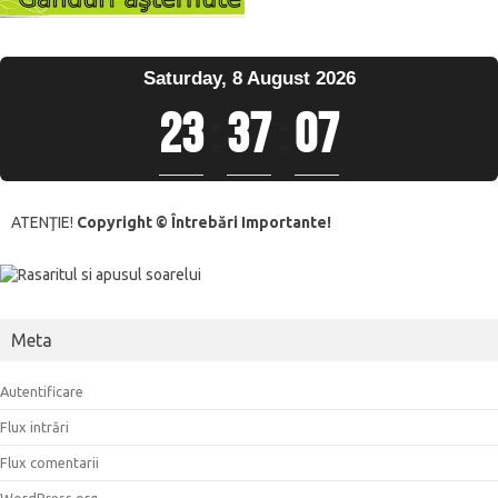
Saturday, 8 August 2026
23
:
37
:
07
ATENŢIE!
Copyright © Întrebări Importante!
Meta
Autentificare
Flux intrări
Flux comentarii
WordPress.org