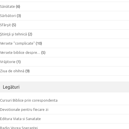
Sănătate
(6)
Sărbători
(3)
Sfârşit
(5)
Ştiinţă şi tehnică
(2)
Versete "complicate"
(10)
Versete biblice despre…
(5)
Vrăjitorie
(1)
Ziua de ohihnă
(9)
Legături
Cursuri Biblice prin corespondenta
Devotionale pentru fiecare zi
Editura Viata si Sanatate
Radio Vocea Sperantei