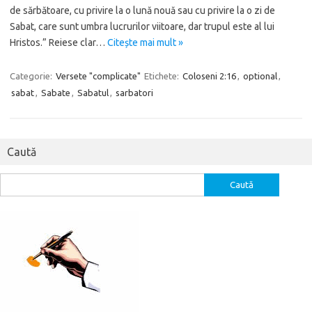
de sărbătoare, cu privire la o lună nouă sau cu privire la o zi de
Sabat, care sunt umbra lucrurilor viitoare, dar trupul este al lui
Hristos.” Reiese clar…
Citește mai mult »
Categorie:
Versete "complicate"
Etichete:
Coloseni 2:16
,
optional
,
sabat
,
Sabate
,
Sabatul
,
sarbatori
Caută
Caută
după: