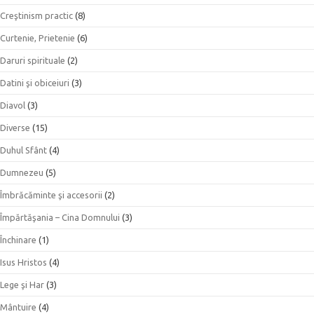
Creştinism practic
(8)
Curtenie, Prietenie
(6)
Daruri spirituale
(2)
Datini şi obiceiuri
(3)
Diavol
(3)
Diverse
(15)
Duhul Sfânt
(4)
Dumnezeu
(5)
Îmbrăcăminte şi accesorii
(2)
Împărtăşania – Cina Domnului
(3)
Închinare
(1)
Isus Hristos
(4)
Lege şi Har
(3)
Mântuire
(4)