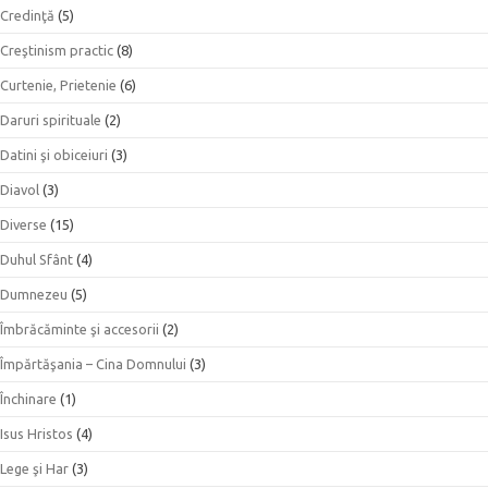
Credinţă
(5)
Creştinism practic
(8)
Curtenie, Prietenie
(6)
Daruri spirituale
(2)
Datini şi obiceiuri
(3)
Diavol
(3)
Diverse
(15)
Duhul Sfânt
(4)
Dumnezeu
(5)
Îmbrăcăminte şi accesorii
(2)
Împărtăşania – Cina Domnului
(3)
Închinare
(1)
Isus Hristos
(4)
Lege şi Har
(3)