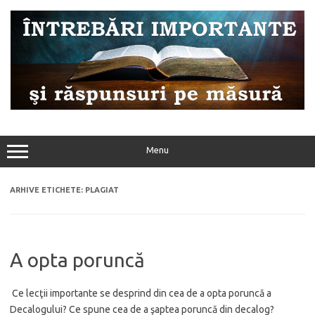
Sari
la
conținut
Menu
ARHIVE ETICHETE:
PLAGIAT
A opta poruncă
Ce lecţii importante se desprind din cea de a opta poruncă a
Decalogului? Ce spune cea de a şaptea poruncă din decalog?