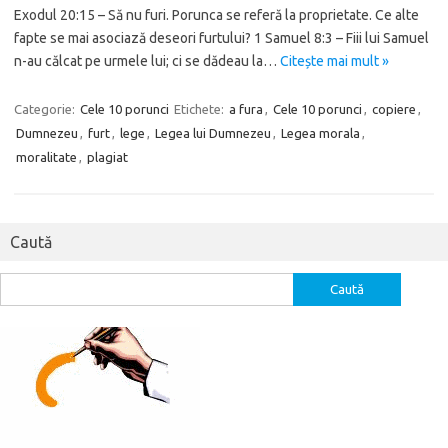
Exodul 20:15 – Să nu furi. Porunca se referă la proprietate. Ce alte
fapte se mai asociază deseori furtului? 1 Samuel 8:3 – Fiii lui Samuel
n-au călcat pe urmele lui; ci se dădeau la…
Citește mai mult »
Categorie:
Cele 10 porunci
Etichete:
a fura
,
Cele 10 porunci
,
copiere
,
Dumnezeu
,
furt
,
lege
,
Legea lui Dumnezeu
,
Legea morala
,
moralitate
,
plagiat
Caută
Caută
după: