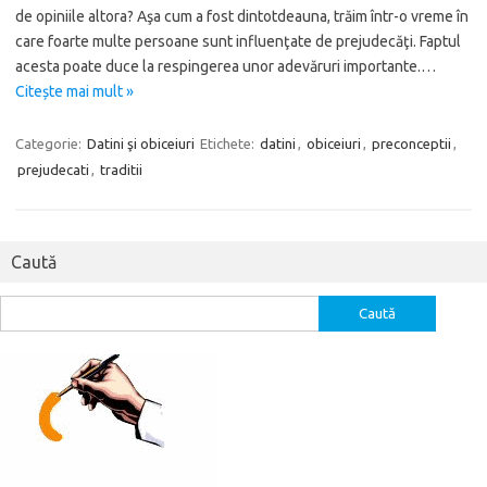
de opiniile altora? Aşa cum a fost dintotdeauna, trăim într-o vreme în
care foarte multe persoane sunt influenţate de prejudecăţi. Faptul
acesta poate duce la respingerea unor adevăruri importante.…
Citește mai mult »
Categorie:
Datini şi obiceiuri
Etichete:
datini
,
obiceiuri
,
preconceptii
,
prejudecati
,
traditii
Caută
Caută
după: