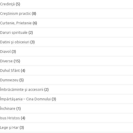
Credinţă
(5)
Creştinism practic
(8)
Curtenie, Prietenie
(6)
Daruri spirituale
(2)
Datini şi obiceiuri
(3)
Diavol
(3)
Diverse
(15)
Duhul Sfânt
(4)
Dumnezeu
(5)
Îmbrăcăminte şi accesorii
(2)
Împărtăşania – Cina Domnului
(3)
Închinare
(1)
Isus Hristos
(4)
Lege şi Har
(3)