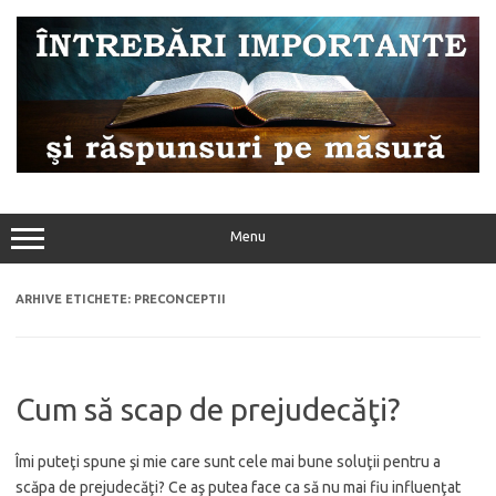
Sari
la
conținut
Menu
ARHIVE ETICHETE:
PRECONCEPTII
Cum să scap de prejudecăţi?
Îmi puteţi spune şi mie care sunt cele mai bune soluţii pentru a
scăpa de prejudecăţi? Ce aş putea face ca să nu mai fiu influenţat