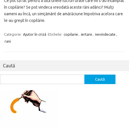
Ce pot să fac pentru a uita unele lucruri urâte care mi s-au întâmplat
în copilărie? Se pot vindeca vreodată aceste răni adânci? Mulţi
oameni au încă, un simţământ de amărăciune împotriva acelora care
le-au greşit în copilărie.
Categorie:
Ajutor în criză
Etichete:
copilarie
,
iertare
,
nevindecate
,
rani
Caută
Caută
după: