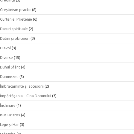
Creştinism practic
(8)
Curtenie, Prietenie
(6)
Daruri spirituale
(2)
Datini şi obiceiuri
(3)
Diavol
(3)
Diverse
(15)
Duhul Sfânt
(4)
Dumnezeu
(5)
Îmbrăcăminte şi accesorii
(2)
Împărtăşania – Cina Domnului
(3)
Închinare
(1)
Isus Hristos
(4)
Lege şi Har
(3)
Mântuire
(4)