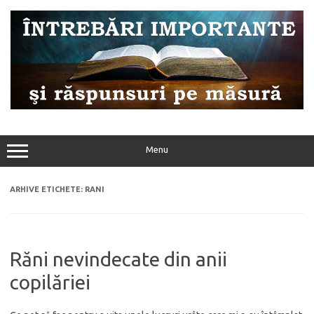
Sari
la
conținut
Menu
ARHIVE ETICHETE:
RANI
Răni nevindecate din anii
copilăriei