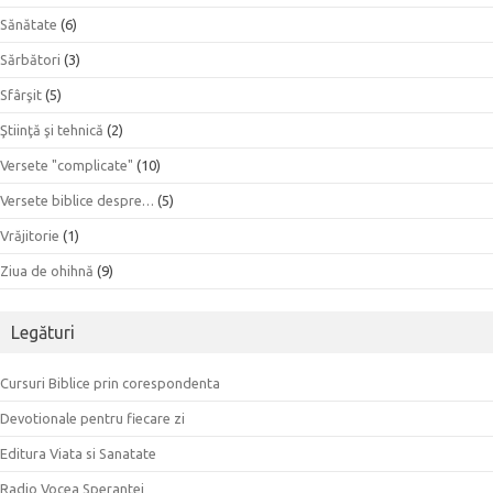
Sănătate
(6)
Sărbători
(3)
Sfârşit
(5)
Ştiinţă şi tehnică
(2)
Versete "complicate"
(10)
Versete biblice despre…
(5)
Vrăjitorie
(1)
Ziua de ohihnă
(9)
Legături
Cursuri Biblice prin corespondenta
Devotionale pentru fiecare zi
Editura Viata si Sanatate
Radio Vocea Sperantei