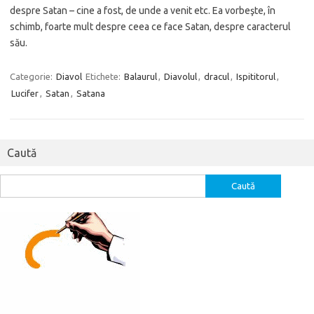
despre Satan – cine a fost, de unde a venit etc. Ea vorbeşte, în
schimb, foarte mult despre ceea ce face Satan, despre caracterul
său.
Categorie:
Diavol
Etichete:
Balaurul
,
Diavolul
,
dracul
,
Ispititorul
,
Lucifer
,
Satan
,
Satana
Caută
Caută
după: