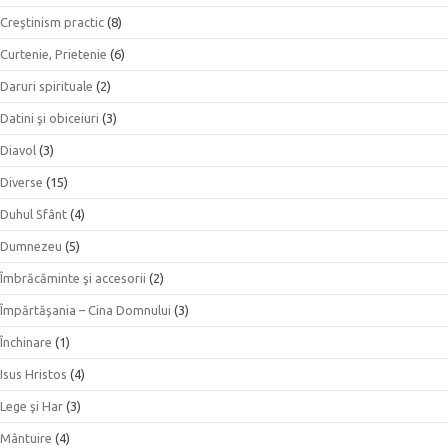
Creştinism practic
(8)
Curtenie, Prietenie
(6)
Daruri spirituale
(2)
Datini şi obiceiuri
(3)
Diavol
(3)
Diverse
(15)
Duhul Sfânt
(4)
Dumnezeu
(5)
Îmbrăcăminte şi accesorii
(2)
Împărtăşania – Cina Domnului
(3)
Închinare
(1)
Isus Hristos
(4)
Lege şi Har
(3)
Mântuire
(4)