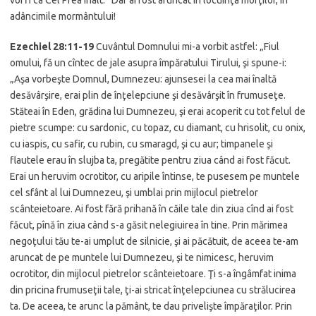
adâncimile mormântului!
Ezechiel 28:11-19
Cuvântul Domnului mi-a vorbit astfel: „Fiul
omului, fă un cîntec de jale asupra împăratului Tirului, şi spune-i:
„Aşa vorbeşte Domnul, Dumnezeu: ajunsesei la cea mai înaltă
desăvârşire, erai plin de înţelepciune şi desăvârşit în frumuseţe.
Stăteai în Eden, grădina lui Dumnezeu, şi erai acoperit cu tot felul de
pietre scumpe: cu sardonic, cu topaz, cu diamant, cu hrisolit, cu onix,
cu iaspis, cu safir, cu rubin, cu smaragd, şi cu aur; timpanele şi
flautele erau în slujba ta, pregătite pentru ziua când ai fost făcut.
Erai un heruvim ocrotitor, cu aripile întinse, te pusesem pe muntele
cel sfânt al lui Dumnezeu, şi umblai prin mijlocul pietrelor
scânteietoare. Ai fost fără prihană în căile tale din ziua cînd ai fost
făcut, pînă în ziua când s-a găsit nelegiuirea în tine. Prin mărimea
negoţului tău te-ai umplut de silnicie, şi ai păcătuit, de aceea te-am
aruncat de pe muntele lui Dumnezeu, şi te nimicesc, heruvim
ocrotitor, din mijlocul pietrelor scânteietoare. Ţi s-a îngâmfat inima
din pricina frumuseţii tale, ţi-ai stricat înţelepciunea cu strălucirea
ta. De aceea, te arunc la pământ, te dau privelişte împăraţilor. Prin