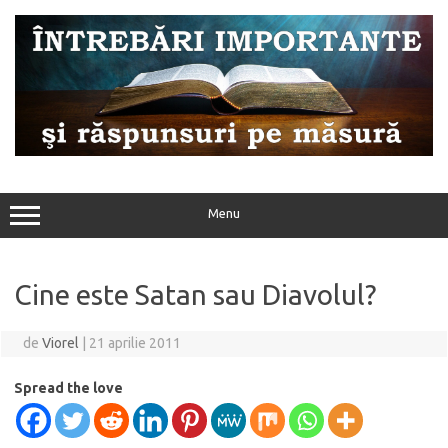
Sari
la
conținut
Menu
Cine este Satan sau Diavolul?
de
Viorel
|
21 aprilie 2011
Spread the love