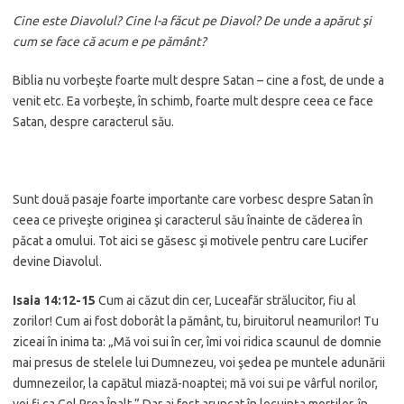
Cine este Diavolul? Cine l-a făcut pe Diavol? De unde a apărut şi
cum se face că acum e pe pământ?
Biblia nu vorbeşte foarte mult despre Satan – cine a fost, de unde a
venit etc. Ea vorbeşte, în schimb, foarte mult despre ceea ce face
Satan, despre caracterul său.
Sunt două pasaje foarte importante care vorbesc despre Satan în
ceea ce priveşte originea şi caracterul său înainte de căderea în
păcat a omului. Tot aici se găsesc şi motivele pentru care Lucifer
devine Diavolul.
Isaia 14:12-15
Cum ai căzut din cer, Luceafăr strălucitor, fiu al
zorilor! Cum ai fost doborât la pământ, tu, biruitorul neamurilor! Tu
ziceai în inima ta: „Mă voi sui în cer, îmi voi ridica scaunul de domnie
mai presus de stelele lui Dumnezeu, voi şedea pe muntele adunării
dumnezeilor, la capătul miază-noaptei; mă voi sui pe vârful norilor,
voi fi ca Cel Prea Înalt.” Dar ai fost aruncat în locuinţa morţilor, în