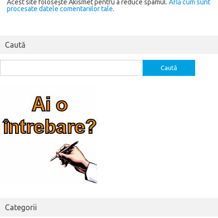
Acest site folosește Akismet pentru a reduce spamul.
Află cum sunt
procesate datele comentariilor tale
.
Caută
Caută
după:
Categorii