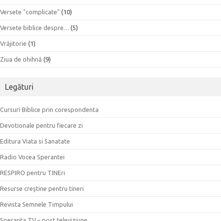
Versete "complicate"
(10)
Versete biblice despre…
(5)
Vrăjitorie
(1)
Ziua de ohihnă
(9)
Legături
Cursuri Biblice prin corespondenta
Devotionale pentru fiecare zi
Editura Viata si Sanatate
Radio Vocea Sperantei
RESPIRO pentru TINEri
Resurse creştine pentru tineri
Revista Semnele Timpului
Speranta TV – post televiziune