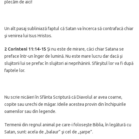
plecăm de aici!
Un alt pasaj subliniază faptul că Satan va încerca să contrafacă chiar
şi venirea lui Isus Hristos.
2 Corinteni 11:14-15
Şi nu este de mirare, căci chiar Satana se
preface într-un înger de lumină. Nu este mare lucru dar dacă şi
slujitorii lui se prefac în slujitori ai neprihănirii. Sfârşitul lor va fi după
faptele lor.
Nu scrie nicăieri în Sfânta Scriptură că Diavolul ar avea coarne,
copite sau urechi de măgar. Ideile acestea provin din închipuirile
oamenilor sau din legende.
Termenii din regnul animal pe care-i foloseşte Biblia, în legătură cu
Satan, sunt: acela de „balaur” şi cel de „şarpe”.