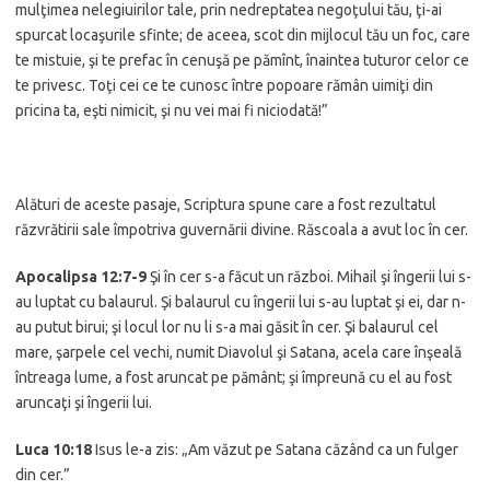
mulţimea nelegiuirilor tale, prin nedreptatea negoţului tău, ţi-ai
spurcat locaşurile sfinte; de aceea, scot din mijlocul tău un foc, care
te mistuie, şi te prefac în cenuşă pe pămînt, înaintea tuturor celor ce
te privesc. Toţi cei ce te cunosc între popoare rămân uimiţi din
pricina ta, eşti nimicit, şi nu vei mai fi niciodată!”
Alături de aceste pasaje, Scriptura spune care a fost rezultatul
răzvrătirii sale împotriva guvernării divine. Răscoala a avut loc în cer.
Apocalipsa 12:7-9
Şi în cer s-a făcut un război. Mihail şi îngerii lui s-
au luptat cu balaurul. Şi balaurul cu îngerii lui s-au luptat şi ei, dar n-
au putut birui; şi locul lor nu li s-a mai găsit în cer. Şi balaurul cel
mare, şarpele cel vechi, numit Diavolul şi Satana, acela care înşeală
întreaga lume, a fost aruncat pe pământ; şi împreună cu el au fost
aruncaţi şi îngerii lui.
Luca 10:18
Isus le-a zis: „Am văzut pe Satana căzând ca un fulger
din cer.”