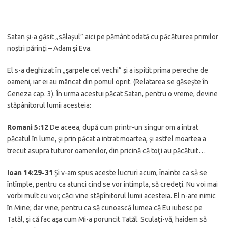
Satan şi-a găsit „sălaşul” aici pe pământ odată cu păcătuirea primilor
noştri părinţi – Adam şi Eva.
El s-a deghizat în „şarpele cel vechi” şi a ispitit prima pereche de
oameni, iar ei au mâncat din pomul oprit. (Relatarea se găseşte în
Geneza cap. 3). În urma acestui păcat Satan, pentru o vreme, devine
stăpânitorul lumii acesteia:
Romani 5:12
De aceea, după cum printr-un singur om a intrat
păcatul în lume, şi prin păcat a intrat moartea, şi astfel moartea a
trecut asupra tuturor oamenilor, din pricină că toţi au păcătuit…
Ioan 14:29-31
Şi v-am spus aceste lucruri acum, înainte ca să se
întîmple, pentru ca atunci cînd se vor întîmpla, să credeţi. Nu voi mai
vorbi mult cu voi; căci vine stăpînitorul lumii acesteia. El n-are nimic
în Mine; dar vine, pentru ca să cunoască lumea că Eu iubesc pe
Tatăl, şi că fac aşa cum Mi-a poruncit Tatăl. Sculaţi-vă, haidem să