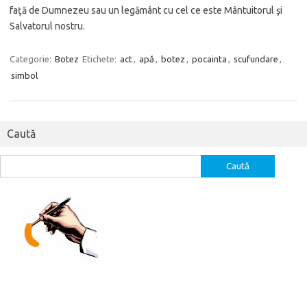
faţă de Dumnezeu sau un legământ cu cel ce este Mântuitorul şi
Salvatorul nostru.
Categorie:
Botez
Etichete:
act
,
apă
,
botez
,
pocainta
,
scufundare
,
simbol
Caută
Caută
după: