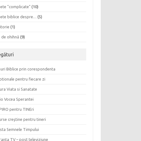
sete "complicate"
(10)
sete biblice despre…
(5)
itorie
(1)
a de ohihnă
(9)
egături
uri Biblice prin corespondenta
tionale pentru fiecare zi
ura Viata si Sanatate
io Vocea Sperantei
PIRO pentru TINEri
rse creştine pentru tineri
ista Semnele Timpului
anta TV – post televiziune