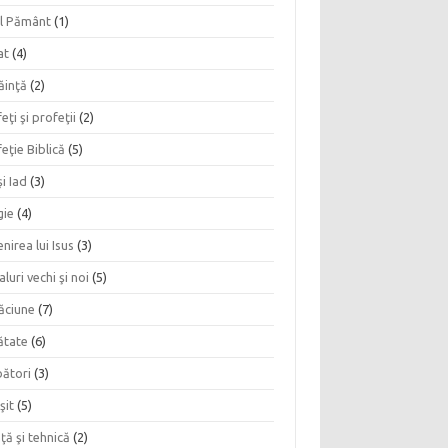
l Pământ
(1)
at
(4)
ăinţă
(2)
eţi şi profeţii
(2)
eţie Biblică
(5)
şi Iad
(3)
gie
(4)
nirea lui Isus
(3)
aluri vechi şi noi
(5)
ăciune
(7)
ătate
(6)
bători
(3)
şit
(5)
nţă şi tehnică
(2)