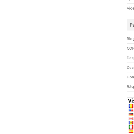
Vide
P
Blo
CO
Des
Des
Ho
Răs