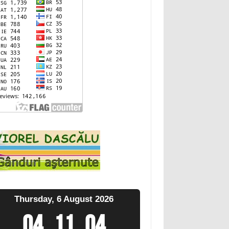
Thursday, 6 August 2026
04
:
11
:
05