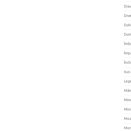
Dia
Div
Duh
Dum
Îmbr
Împ
Înch
Isus
Lege
Mân
Min
Mis
Moa
Mor