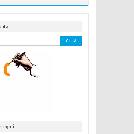
aută
tă
ă:
ategorii