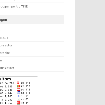
oclipuri pentru TINEri
agini
g
NTACT
pre autor
pre site
me
puns bun?!