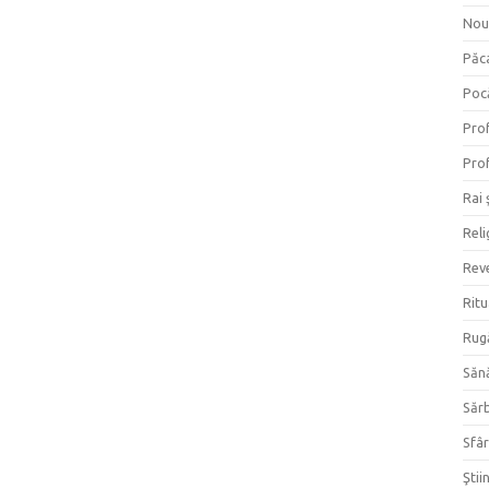
Nou
Păc
Poc
Prof
Prof
Rai 
Reli
Reve
Ritu
Rug
Săn
Săr
Sfâr
Ştii