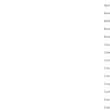
Ajut
Bani
Bibl
Bise
Bot
Căs
Cel
Com
Crea
Cre
Creş
Curt
Daru
Dati