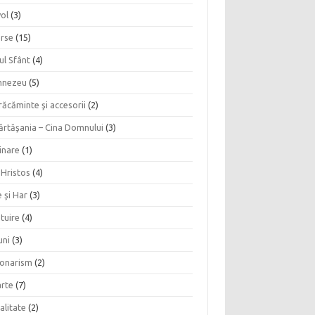
vol
(3)
erse
(15)
ul Sfânt
(4)
nezeu
(5)
ăcăminte şi accesorii
(2)
ărtăşania – Cina Domnului
(3)
inare
(1)
 Hristos
(4)
 şi Har
(3)
tuire
(4)
uni
(3)
ionarism
(2)
rte
(7)
alitate
(2)