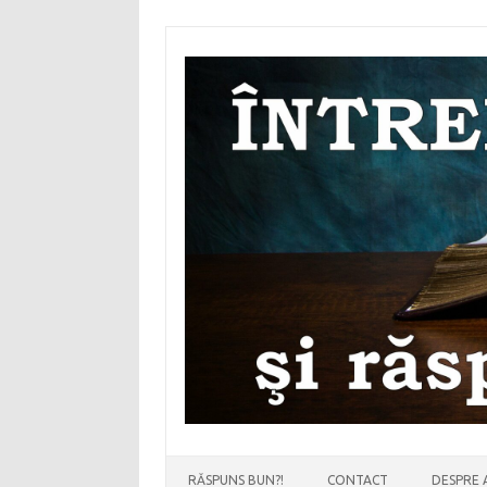
Sari
la
conținut
RĂSPUNS BUN?!
CONTACT
DESPRE