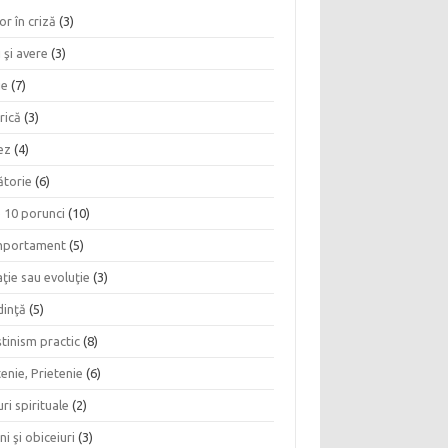
or în criză
(3)
 şi avere
(3)
ie
(7)
rică
(3)
ez
(4)
ătorie
(6)
e 10 porunci
(10)
portament
(5)
ţie sau evoluţie
(3)
dinţă
(5)
tinism practic
(8)
enie, Prietenie
(6)
ri spirituale
(2)
ni şi obiceiuri
(3)