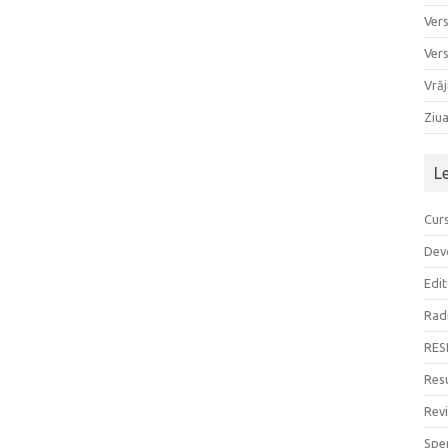
Ver
Ver
Vrăj
Ziu
L
Curs
Devo
Edit
Rad
RES
Resu
Rev
Sper