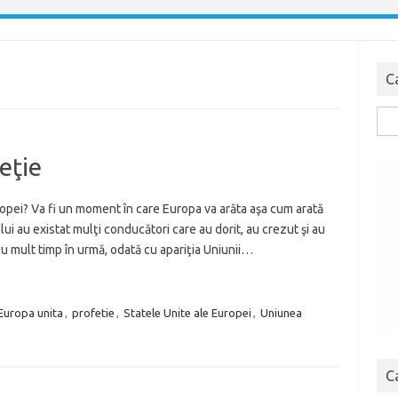
C
Cau
dup
eţie
opei? Va fi un moment în care Europa va arăta aşa cum arată
ui au existat mulţi conducători care au dorit, au crezut şi au
cu mult timp în urmă, odată cu apariţia Uniunii…
Europa unita
,
profetie
,
Statele Unite ale Europei
,
Uniunea
C