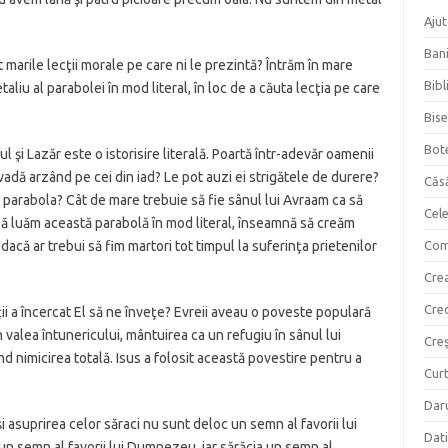
Ajut
Bani
 marile lecţii morale pe care ni le prezintă? Întrăm în mare
Bibl
liu al parabolei în mod literal, în loc de a căuta lecţia pe care
Bise
Bot
şi Lazăr este o istorisire literală. Poartă într-adevăr oamenii
-i vadă arzând pe cei din iad? Le pot auzi ei strigătele de durere?
Căs
 parabola? Cât de mare trebuie să fie sânul lui Avraam ca să
Cel
? Să luăm această parabolă în mod literal, înseamnă să creăm
dacă ar trebui să fim martori tot timpul la suferinţa prietenilor
Com
Crea
Cre
ii a încercat El să ne înveţe? Evreii aveau o poveste populară
 valea întunericului, mântuirea ca un refugiu în sânul lui
Creş
nd nimicirea totală. Isus a folosit această povestire pentru a
Curt
Daru
şi asuprirea celor săraci nu sunt deloc un semn al favorii lui
Dati
n semn al favorii lui Dumnezeu, iar sărăcia un semn al