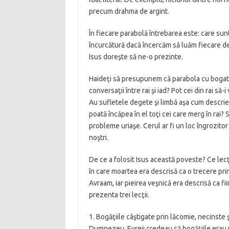
precum drahma de argint.
În fiecare parabolă întrebarea este: care sunt
încurcătură dacă încercăm să luăm fiecare deta
Isus doreşte să ne-o prezinte.
Haideţi să presupunem că parabola cu bogatul 
conversaţii între rai şi iad? Pot cei din rai să
Au sufletele degete şi limbă aşa cum descrie
poată încăpea în el toţi cei care merg în rai
probleme uriaşe. Cerul ar fi un loc îngrozitor 
noştri.
De ce a folosit Isus această poveste? Ce lecţ
în care moartea era descrisă ca o trecere prin
Avraam, iar pieirea veşnică era descrisă ca fii
prezenta trei lecţii.
1. Bogăţiile câştigate prin lăcomie, necinste 
Dumnezeu. Evreii credeau că bogăţiile erau u