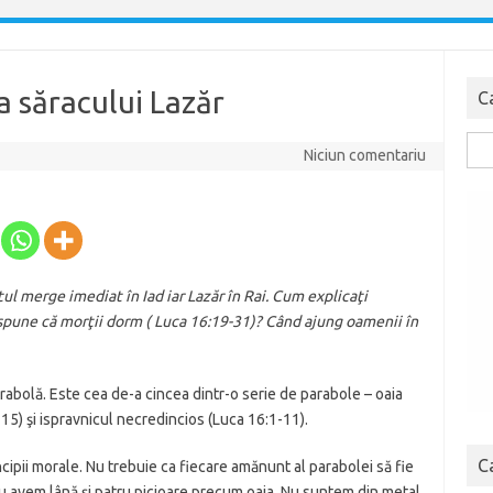
a săracului Lazăr
C
Cau
Niciun comentariu
dup
tul merge imediat în Iad iar Lazăr în Rai. Cum explicaţi
i, spune că morţii dorm ( Luca 16:19-31)? Când ajung oamenii în
rabolă. Este cea de-a cincea dintr-o serie de parabole – oaia
 15) şi ispravnicul necredincios (Luca 16:1-11).
C
cipii morale. Nu trebuie ca fiecare amănunt al parabolei să fie
 nu avem lână şi patru picioare precum oaia. Nu suntem din metal