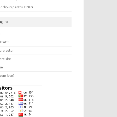
oclipuri pentru TINEri
agini
g
NTACT
pre autor
pre site
me
puns bun?!