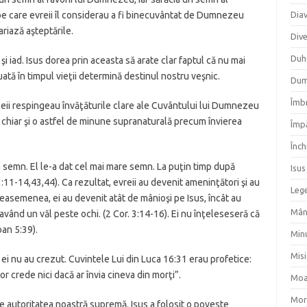
 pe care evreii îl considerau a fi binecuvântat de Dumnezeu
Dia
rariază aşteptările.
Div
Duh
şi iad. Isus dorea prin aceasta să arate clar faptul că nu mai
ată în timpul vieţii determină destinul nostru veşnic.
Dum
Îmbr
iseii respingeau învăţăturile clare ale Cuvântului lui Dumnezeu
ns chiar şi o astfel de minune supranaturală precum învierea
Împ
Înch
 un semn. El le-a dat cel mai mare semn. La puţin timp după
Isus
1:11-14,43,44). Ca rezultat, evreii au devenit ameninţători şi au
Lege
easemenea, ei au devenit atât de mânioşi pe Isus, încât au
Mân
a având un văl peste ochi. (2 Cor. 3:14-16). Ei nu înţeleseseră că
oan 5:39).
Min
Mis
, ei nu au crezut. Cuvintele Lui din Luca 16:31 erau profetice:
r crede nici dacă ar învia cineva din morţi”.
Moa
Mor
e autoritatea noastră supremă. Isus a folosit o poveste