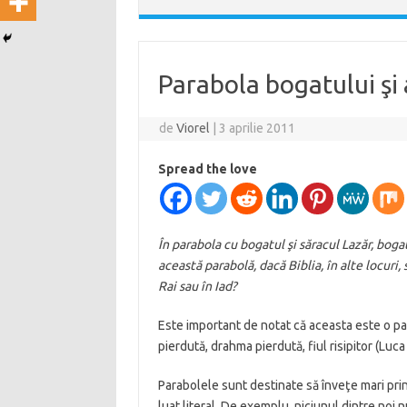
Parabola bogatului şi 
de
Viorel
|
3 aprilie 2011
Spread the love
În parabola cu bogatul şi săracul Lazăr, boga
această parabolă, dacă Biblia, în alte locur
Rai sau în Iad?
Este important de notat că aceasta este o pa
pierdută, drahma pierdută, fiul risipitor (Luca
Parabolele sunt destinate să înveţe mari prin
luat literal. De exemplu, niciunul dintre noi