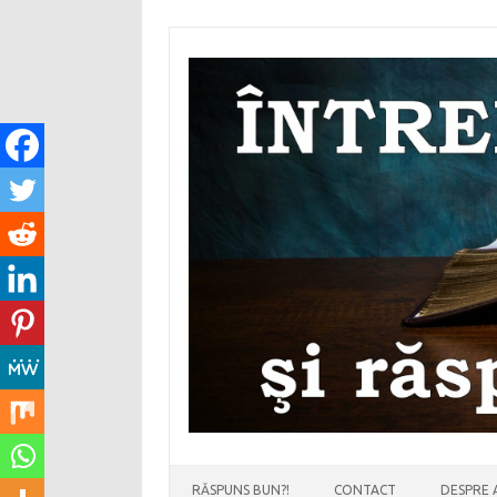
Sari
la
conținut
RĂSPUNS BUN?!
CONTACT
DESPRE