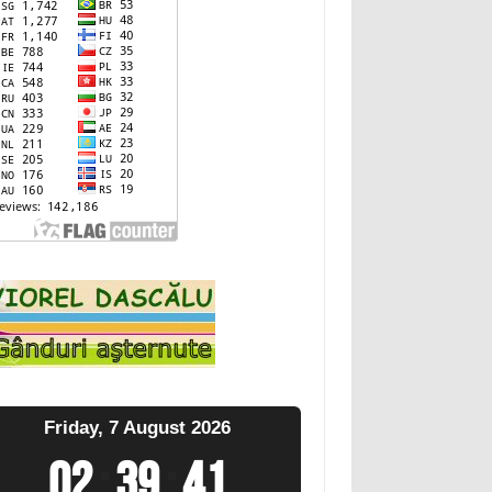
Friday, 7 August 2026
02
:
39
:
42