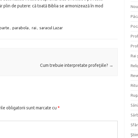
r plin de putere: că toată Biblia se armonizează în mod
Nou
Păc
Poc
oarte
,
parabola
,
rai
,
saracul Lazar
Prof
Prof
Rai 
Cum trebuie interpretate profeţiile?
→
Reli
Reve
Ritu
Rug
Săn
le obligatorii sunt marcate cu
*
Săr
Sfâr
Ştii