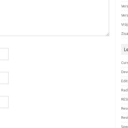
Ver
Ver
Vrăj
Ziu
L
Curs
Devo
Edit
Rad
RES
Resu
Rev
Sper