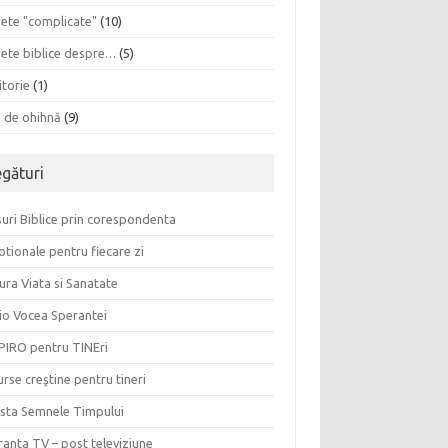
sete "complicate"
(10)
sete biblice despre…
(5)
itorie
(1)
a de ohihnă
(9)
egături
uri Biblice prin corespondenta
tionale pentru fiecare zi
ura Viata si Sanatate
io Vocea Sperantei
PIRO pentru TINEri
rse creştine pentru tineri
ista Semnele Timpului
anta TV – post televiziune