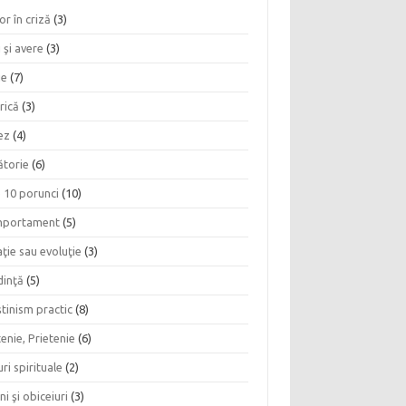
or în criză
(3)
 şi avere
(3)
ie
(7)
rică
(3)
ez
(4)
ătorie
(6)
e 10 porunci
(10)
portament
(5)
ţie sau evoluţie
(3)
dinţă
(5)
tinism practic
(8)
enie, Prietenie
(6)
ri spirituale
(2)
ni şi obiceiuri
(3)