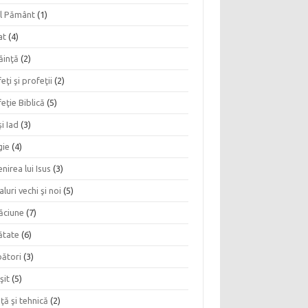
l Pământ
(1)
at
(4)
ăinţă
(2)
eţi şi profeţii
(2)
eţie Biblică
(5)
şi Iad
(3)
gie
(4)
nirea lui Isus
(3)
aluri vechi şi noi
(5)
ăciune
(7)
ătate
(6)
bători
(3)
şit
(5)
nţă şi tehnică
(2)