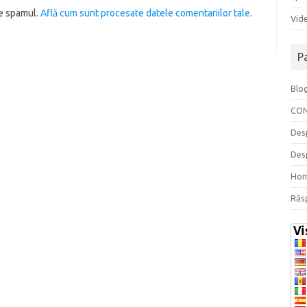
ce spamul.
Află cum sunt procesate datele comentariilor tale
.
Vide
P
Blo
CO
Des
Des
Ho
Răs