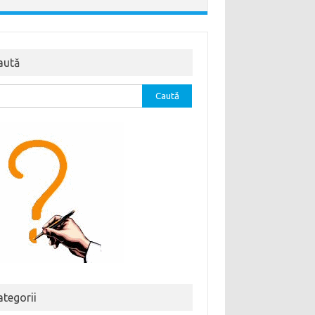
aută
tă
ă:
ategorii