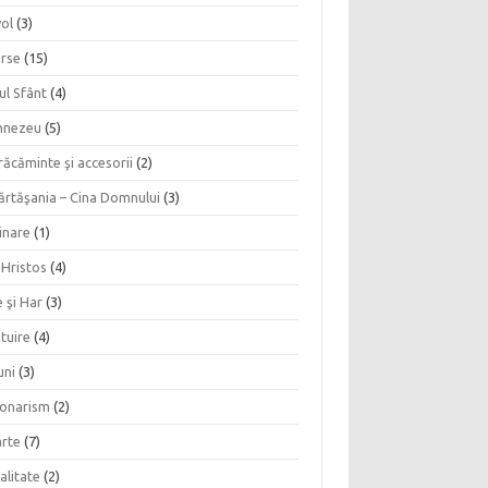
vol
(3)
erse
(15)
ul Sfânt
(4)
nezeu
(5)
ăcăminte şi accesorii
(2)
ărtăşania – Cina Domnului
(3)
inare
(1)
 Hristos
(4)
 şi Har
(3)
tuire
(4)
uni
(3)
ionarism
(2)
rte
(7)
alitate
(2)