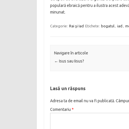
populară ebraică pentru a ilustra acest adevă
minunat.
Categorie:
Rai şi Iad
Etichete:
bogatul
,
iad
,
m
Navigare în articole
←
Isus sau Iisus?
Lasă un răspuns
Adresa ta de email nu va fi publicată.
Câmpuri
Comentariu
*