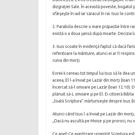
dizgrației Sale. În această poveste, bogatul
sfârşeşte în iad iar săracul în rai. Isus le cont
2. Parabola descrie o mare prăpastie între rai 
există o a doua şansă după moarte. Decizia lu
3. Isus scoate în evidenţă faptul că dacă far
referitoare la mântuire, atunci ei ar fi respi
cuiva din morţi.
Evreii Ii cereau tot timpul lui Isus să le dea
aceea, El l-a înviat pe Lazăr din morţi (Ioan 1
încercat să-l omoare pe Lazăr (Ioan 12:10). D
plănuit să-L omoare şi pe El. Ei citiseră Bibli
„toată Scriptura” mărturiseşte despre Isus (I
Atunci când Isus l-a înviat pe Lazăr din morţi
„Dacă nu ascultă pe Moise şi pe proroci, nu vo
Ce apel! Ce avertizare urgentă! Scriptura est