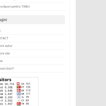
oclipuri pentru TINEri
agini
g
NTACT
pre autor
pre site
me
puns bun?!