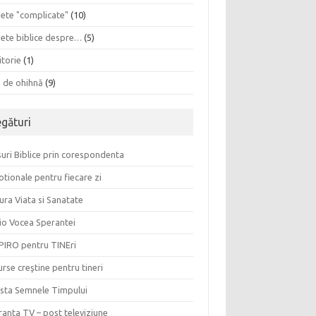
sete "complicate"
(10)
sete biblice despre…
(5)
itorie
(1)
a de ohihnă
(9)
egături
uri Biblice prin corespondenta
tionale pentru fiecare zi
ura Viata si Sanatate
io Vocea Sperantei
PIRO pentru TINEri
rse creştine pentru tineri
ista Semnele Timpului
anta TV – post televiziune