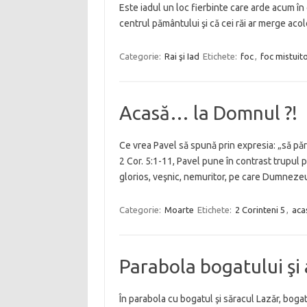
Este iadul un loc fierbinte care arde acum în 
centrul pământului şi că cei răi ar merge acol
Categorie:
Rai şi Iad
Etichete:
foc
,
foc mistuit
Acasă… la Domnul ?!
Ce vrea Pavel să spună prin expresia: „să păr
2 Cor. 5:1-11, Pavel pune în contrast trupul pă
glorios, veşnic, nemuritor, pe care Dumnezeu 
Categorie:
Moarte
Etichete:
2 Corinteni 5
,
aca
Parabola bogatului şi 
În parabola cu bogatul şi săracul Lazăr, bogat