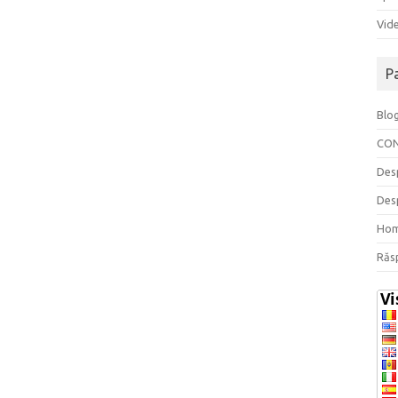
Vide
P
Blo
CO
Des
Des
Ho
Răs