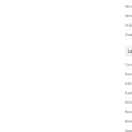
Ver
Ver
Vrăj
Ziu
L
Curs
Devo
Edit
Rad
RES
Resu
Rev
Sper