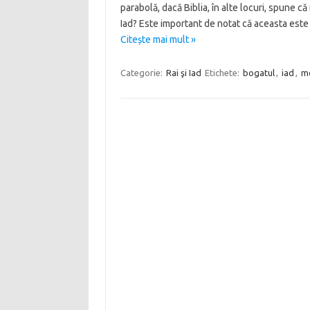
parabolă, dacă Biblia, în alte locuri, spune c
Iad? Este important de notat că aceasta este
Citește mai mult »
Categorie:
Rai şi Iad
Etichete:
bogatul
,
iad
,
m