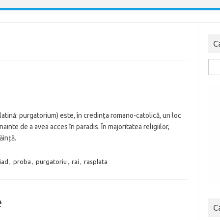
C
Cau
dup
latină: purgatorium) este, în credința romano-catolică, un loc
ainte de a avea acces în paradis. În majoritatea religiilor,
ăință.
iad
,
proba
,
purgatoriu
,
rai
,
rasplata
e
C