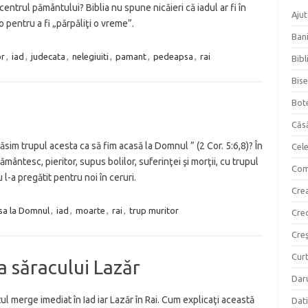
centrul pământului? Biblia nu spune nicăieri că iadul ar fi în
Ajut
o pentru a fi „părpăliţi o vreme”.
Bani
or
,
iad
,
judecata
,
nelegiuiti
,
pamant
,
pedeapsa
,
rai
Bibl
Bise
Bot
Căs
ăsim trupul acesta ca să fim acasă la Domnul ” (2 Cor. 5:6,8)? În
Cel
mântesc, pieritor, supus bolilor, suferinţei şi morţii, cu trupul
Com
l-a pregătit pentru noi în ceruri.
Crea
sa la Domnul
,
iad
,
moarte
,
rai
,
trup muritor
Cre
Creş
Curt
a săracului Lazăr
Daru
ul merge imediat în Iad iar Lazăr în Rai. Cum explicaţi această
Dati