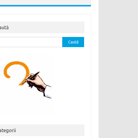
aută
tă
ă:
ategorii