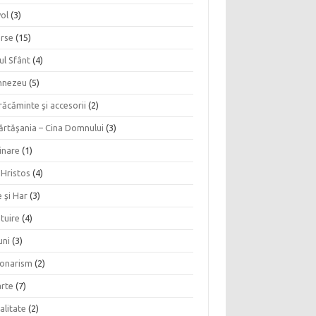
vol
(3)
erse
(15)
ul Sfânt
(4)
nezeu
(5)
ăcăminte şi accesorii
(2)
ărtăşania – Cina Domnului
(3)
inare
(1)
 Hristos
(4)
 şi Har
(3)
tuire
(4)
uni
(3)
ionarism
(2)
rte
(7)
alitate
(2)