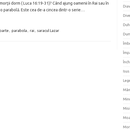
ă morţii dorm ( Luca 16:19-31)? Când ajung oamenii în Rai sau în
Dia
 o parabolă. Este cea de-a cincea dintr-o serie…
Div
Duh
oarte
,
parabola
,
rai
,
saracul Lazar
Dum
Îmbr
Împ
Înch
Isus
Lege
Mân
Min
Mis
Moa
Mor