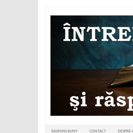
Sari
la
conținut
RĂSPUNS BUN?!
CONTACT
DESPRE