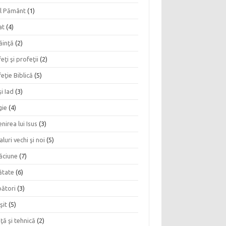
l Pământ
(1)
at
(4)
ăinţă
(2)
eţi şi profeţii
(2)
eţie Biblică
(5)
şi Iad
(3)
gie
(4)
nirea lui Isus
(3)
aluri vechi şi noi
(5)
ăciune
(7)
ătate
(6)
bători
(3)
şit
(5)
nţă şi tehnică
(2)