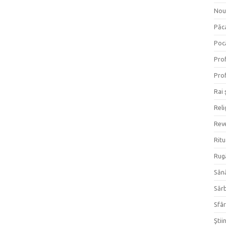
Nou
Păc
Poc
Prof
Prof
Rai 
Reli
Reve
Ritu
Rug
Săn
Săr
Sfâr
Ştii