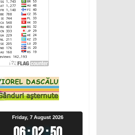
Friday, 7 August 2026
06
:
02
:
51