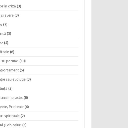
or în criză
(3)
 şi avere
(3)
ie
(7)
rică
(3)
ez
(4)
ătorie
(6)
e 10 porunci
(10)
portament
(5)
ţie sau evoluţie
(3)
dinţă
(5)
tinism practic
(8)
enie, Prietenie
(6)
ri spirituale
(2)
ni şi obiceiuri
(3)