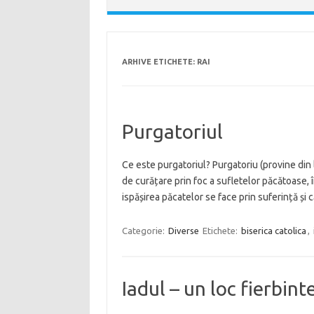
ARHIVE ETICHETE:
RAI
Purgatoriul
Ce este purgatoriul? Purgatoriu (provine din 
de curățare prin foc a sufletelor păcătoase, în
ispășirea păcatelor se face prin suferință și c
Categorie:
Diverse
Etichete:
biserica catolica
,
Iadul – un loc fierbint